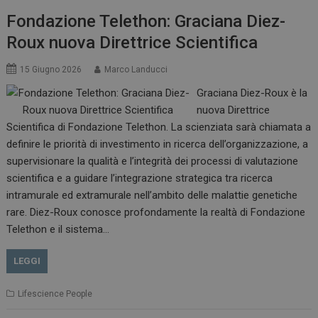
Fondazione Telethon: Graciana Diez-
Roux nuova Direttrice Scientifica
15 Giugno 2026
Marco Landucci
ARRAffinitySameSite
Sessione
Microsoft Corporation
Graciana Diez-Roux è la
.www.dailyhealthindustry.it
nuova Direttrice
Scientifica di Fondazione Telethon. La scienziata sarà chiamata a
definire le priorità di investimento in ricerca dell’organizzazione, a
supervisionare la qualità e l’integrità dei processi di valutazione
scientifica e a guidare l’integrazione strategica tra ricerca
intramurale ed extramurale nell’ambito delle malattie genetiche
rare. Diez-Roux conosce profondamente la realtà di Fondazione
Telethon e il sistema…
LEGGI
PHPSESSID
Sessione
PHP.net
Lifescience People
www.dailyhealthindustry.it