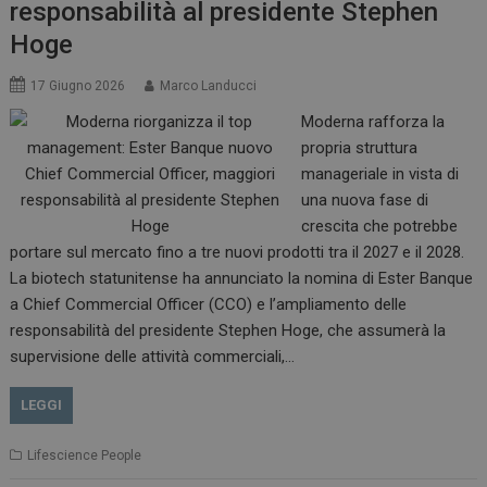
responsabilità al presidente Stephen
funzionare correttamente senza questi cookie.
Hoge
NOME
FORNITORE / DOMINIO
SCADENZA
_ga
1 anno 1
Google LLC
17 Giugno 2026
Marco Landucci
mese
.dailyhealthindustry.it
Moderna rafforza la
propria struttura
manageriale in vista di
una nuova fase di
crescita che potrebbe
portare sul mercato fino a tre nuovi prodotti tra il 2027 e il 2028.
La biotech statunitense ha annunciato la nomina di Ester Banque
a Chief Commercial Officer (CCO) e l’ampliamento delle
responsabilità del presidente Stephen Hoge, che assumerà la
supervisione delle attività commerciali,…
LEGGI
Lifescience People