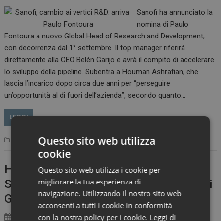
Sanofi ha annunciato la
nomina di Paulo
Fontoura a nuovo Global Head of Research and Development,
con decorrenza dal 1° settembre. Il top manager riferirà
direttamente alla CEO Belén Garijo e avrà il compito di accelerare
lo sviluppo della pipeline. Subentra a Houman Ashrafian, che
lascia l’incarico dopo circa due anni per “perseguire
un’opportunità al di fuori dell’azienda”, secondo quanto…
LEGGI
Questo sito web utilizza
Lifescience People
cookie
Haleon: Marco Dorigo nuovo GM
Questo sito web utilizza i cookie per
migliorare la tua esperienza di
Southern Europe e Italia, Davide Fanelli
navigazione. Utilizzando il nostro sito web
Global Head of Commercial Excellence
acconsenti a tutti i cookie in conformità
con la nostra policy per i cookie.
Leggi di
22 Giugno 2026
Marco Landucci