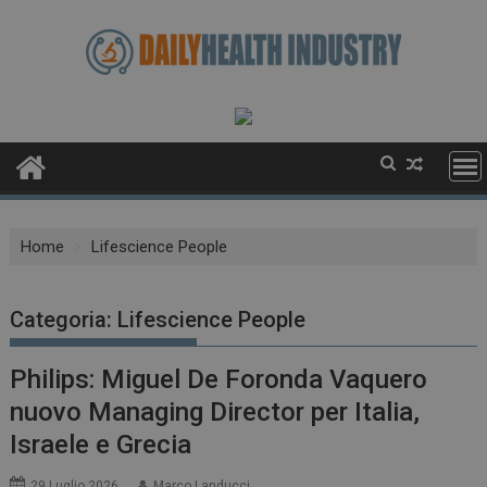
Skip
to
content
Home
Lifescience People
Categoria:
Lifescience People
Philips: Miguel De Foronda Vaquero
nuovo Managing Director per Italia,
Israele e Grecia
29 Luglio 2026
Marco Landucci