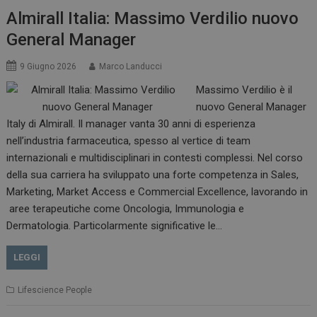
Almirall Italia: Massimo Verdilio nuovo
General Manager
9 Giugno 2026
Marco Landucci
Massimo Verdilio è il
nuovo General Manager
Italy di Almirall. Il manager vanta 30 anni di esperienza
nell’industria farmaceutica, spesso al vertice di team
internazionali e multidisciplinari in contesti complessi. Nel corso
della sua carriera ha sviluppato una forte competenza in Sales,
Marketing, Market Access e Commercial Excellence, lavorando in
aree terapeutiche come Oncologia, Immunologia e
Dermatologia. Particolarmente significative le…
tracking-sites-
www.dailyhealthindustry.it
4
ironfish-session-id
settimane
2 giorni
LEGGI
Lifescience People
ARRAffinity
Sessione
Microsoft Corporation