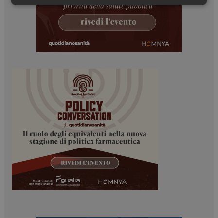
Necessari
Marketing
Necessari
Marketing
I cookie necessari contribuiscono a rendere fruibile il
sito web abilitandone funzionalità di base quali la
navigazione sulle pagine e l'accesso alle aree
protette del sito. Il sito web non è in grado di
funzionare correttamente senza questi cookie.
NOME
FORNITORE / DOMINIO
SCADENZA
_ga
1 anno 1
Google LLC
mese
.dailyhealthindustry.it