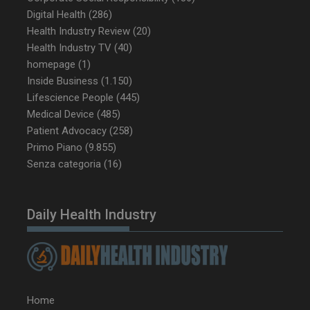
Digital Health
(286)
Health Industry Review
(20)
Health Industry TV
(40)
_ga_Z2VT792F98
.dailyhealthindustry.it
1 anno 1
homepage
(1)
mese
Inside Business
(1.150)
Lifescience People
(445)
Medical Device
(485)
Patient Advocacy
(258)
tracking-sites-
www.dailyhealthindustry.it
4
ironfish-tracking-
settimane
Primo Piano
(9.855)
enable
2 giorni
Senza categoria
(16)
Daily Health Industry
CookieScriptConsent
5 mesi 3
CookieScript
settimane
www.dailyhealthindustry.it
Home