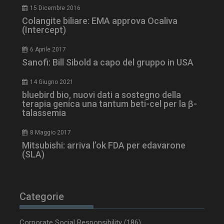
15 Dicembre 2016
Colangite biliare: EMA approva Ocaliva
(Intercept)
6 Aprile 2017
tracking-sites-
www.dailyhealthindustry.it
4
Sanofi: Bill Sibold a capo del gruppo in USA
ironfish-session-id
settimane
2 giorni
14 Giugno 2021
bluebird bio, nuovi dati a sostegno della
terapia genica una tantum beti-cel per la β-
talassemia
ARRAffinity
Sessione
Microsoft Corporation
.www.dailyhealthindustry.it
8 Maggio 2017
Mitsubishi: arriva l’ok FDA per edavarone
(SLA)
Categorie
Corporate Social Responsibility
(186)