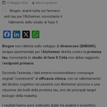
15 Maggio 2026
Marco Landucci
F
Li
X
W
a
n
h
Biogen
non rallenta sullo sviluppo di
diranersen (BIIB080)
,
ce
ke
at
terapia sperimentale per l’
Alzheimer
diretta contro la
proteina
b
dI
s
tau
, nonostante lo
studio di fase II Celia
non abbia raggiunto
o
n
A
l’
endpoint primario
.
o
p
Secondo l’azienda, i dati emersi mostrerebbero comunque
k
p
segnali “convincenti” di
efficacia clinica
, con un rallentamento
del declino cognitivo nei pazienti con Alzheimer precoce e una
riduzione dei livelli della proteina tau, uno dei principali target
biologici della malattia.
I risultati hanno però sollevato dubbi tra analisti e investitori,