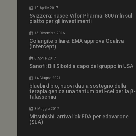
CookieScriptConse
10 Aprile 2017
Svizzera: nasce Vifor Pharma. 800 mln sul
piatto per gli investimenti
15 Dicembre 2016
NOME
Colangite biliare: EMA approva Ocaliva
(Intercept)
__Secure-ROLLOU
6 Aprile 2017
Sanofi: Bill Sibold a capo del gruppo in USA
tracking-sites-ironf
tracking-named-en
14 Giugno 2021
__Secure-YNID
bluebird bio, nuovi dati a sostegno della
terapia genica una tantum beti-cel per la β-
talassemia
8 Maggio 2017
VISITOR_PRIVACY_
Mitsubishi: arriva l’ok FDA per edavarone
(SLA)