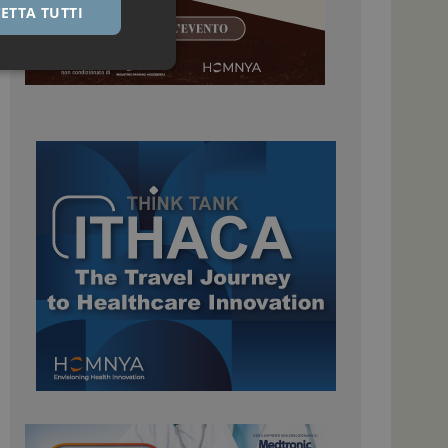
ETTA TUTTI
igazione sulle pagine
kie.
 Google Universal
nificativo del
tilizzato da Google.
stinguere utenti
o in modo casuale
uso in ogni richiesta
colare i dati di
apporti di analisi dei