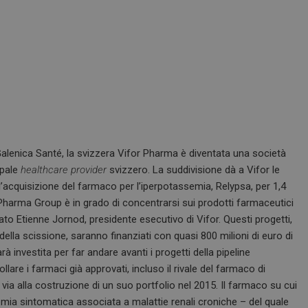
di Galenica Santé, la svizzera Vifor Pharma è diventata una società
ipale
healthcare
provider
svizzero. La suddivisione dà a Vifor le
’acquisizione del farmaco per l’iperpotassemia, Relypsa, per 1,4
or Pharma Group è in grado di concentrarsi sui prodotti farmaceutici
arato Etienne Jornod, presidente esecutivo di Vifor. Questi progetti,
 della scissione, saranno finanziati con quasi 800 milioni di euro di
rà investita per far andare avanti i progetti della pipeline
llare i farmaci già approvati, incluso il rivale del farmaco di
via alla costruzione di un suo portfolio nel 2015. Il farmaco su cui
nemia sintomatica associata a malattie renali croniche – del quale