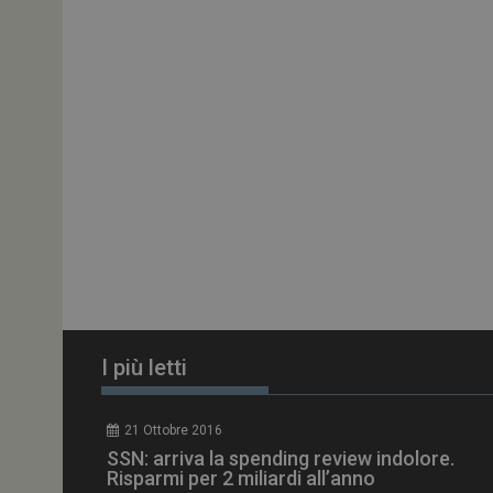
ARRAffinitySameSit
PHPSESSID
tracking-sites-
ironfish-session-id
ARRAffinity
I più letti
_ga_Z2VT792F98
21 Ottobre 2016
tracking-sites-
SSN: arriva la spending review indolore.
ironfish-tracking-
enable
Risparmi per 2 miliardi all’anno