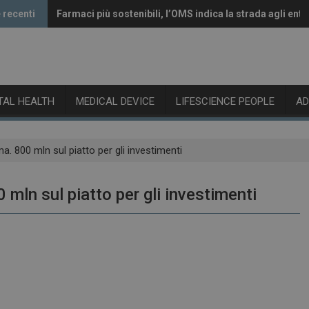
 recenti
Farmaci più sostenibili, l’OMS indica la strada agli enti
Vaccini anti-Covid, il CHMP raccomanda l’aggiornamen
ITAL HEALTH
MEDICAL DEVICE
LIFESCIENCE PEOPLE
A
. 800 mln sul piatto per gli investimenti
 mln sul piatto per gli investimenti