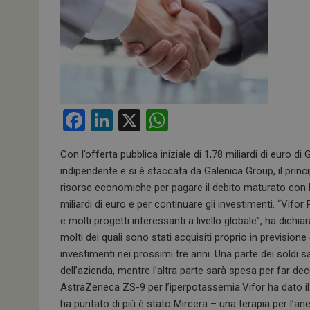
F
Li
X
W
a
n
h
Con l’offerta pubblica iniziale di 1,78 miliardi di euro 
ce
ke
at
indipendente e si è staccata da Galenica Group, il princ
b
dI
s
risorse economiche per pagare il debito maturato con l
o
n
A
miliardi di euro e per continuare gli investimenti. “Vif
e molti progetti interessanti a livello globale”, ha dichi
o
p
molti dei quali sono stati acquisiti proprio in previsione
k
p
investimenti nei prossimi tre anni. Una parte dei soldi sa
dell’azienda, mentre l’altra parte sarà spesa per far deco
AstraZeneca ZS-9 per l’iperpotassemia.Vifor ha dato il 
ha puntato di più è stato Mircera – una terapia per l’a