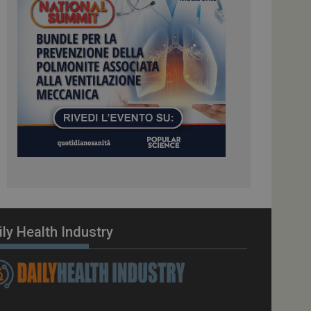
ome piattaforma di
el carico, questo
una sessione di
e gestite dallo
te sul linguaggio
erico utilizzato per
tente. Normalmente è
 il modo in cui
er il sito, ma un
di accesso per un
cazione per
 visitatore.
i Web eseguiti sulla
e utilizzato per il
i che le richieste
stradate allo stesso
ily Health Industry
zione.
gle Analytics per
azione per abilitare