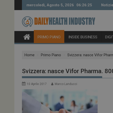
Skip
mercoledì, Agosto 5, 2026
06:26:26
Notizie
to
content
PRIMO PIANO
INSIDE BUSINESS
DIG
Home
Primo Piano
Svizzera: nasce Vifor Pharma
Svizzera: nasce Vifor Pharma. 800
10 Aprile 2017
Marco Landucci