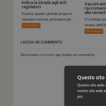
indica la strada agli enti
Vaccini ant
regolatori
raccomand
alla varian
Il nuovo quadro globale propone
standard comuni, procedure più...
Il Comitato pe
umano dell’EM
Primo Piano
Primo Piano
LASCIA UN COMMENTO
Devi essere
connesso
per inviare un commento.
Questo sito 
Questo sito web ut
nostro sito web ac
più