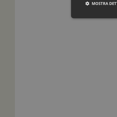
MOSTRA DET
I cookie necessari con
e l'accesso alle aree 
NOME
_ga