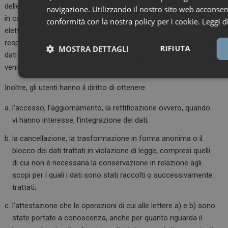
delle finalità e modalità del trattamento; (iii) della logica applicata
navigazione. Utilizzando il nostro sito web acconsenti
in caso di trattamento effettuato con l’ausilio di strumenti
conformità con la nostra policy per i cookie.
Leggi d
elettronici; (iv) degli estremi identificativi del titolare e dei
responsabili; (v) dei soggetti o delle categorie di soggetti ai quali i
RIFIUTA
MOSTRA DETTAGLI
dati personali possono essere comunicati o che possono
venirne a conoscenza in qualità di responsabili o incaricati.
Necessari
Inoltre, gli utenti hanno il diritto di ottenere:
l’accesso, l’aggiornamento, la rettificazione ovvero, quando
vi hanno interesse, l’integrazione dei dati;
la cancellazione, la trasformazione in forma anonima o il
blocco dei dati trattati in violazione di legge, compresi quelli
Necessari
Marketing
di cui non è necessaria la conservazione in relazione agli
I cookie necessari contribuiscono a rendere fruibile il sito web abil
scopi per i quali i dati sono stati raccolti o successivamente
quali la navigazione sulle pagine e l'accesso alle aree protette del si
di funzionare correttamente senza questi cookie.
trattati;
NOME
FORNITORE / DOMINIO
SCADENZ
l’attestazione che le operazioni di cui alle lettere a) e b) sono
_ga
1 anno 1
Google LLC
state portate a conoscenza, anche per quanto riguarda il
mese
.dailyhealthindustry.it