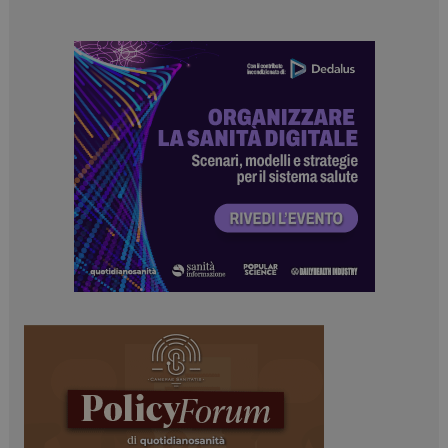
_ga_Z2VT792F98
.dailyhealthindustry.it
1 anno 1
mese
tracking-sites-
www.dailyhealthindustry.it
4
ironfish-tracking-
settimane
enable
2 giorni
CookieScriptConsent
5 mesi 3
CookieScript
settimane
www.dailyhealthindustry.it