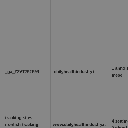
1 anno 
_ga_Z2VT792F98
.dailyhealthindustry.it
mese
tracking-sites-
4 setti
ironfish-tracking-
www.dailyhealthindustry.it
2 giorni