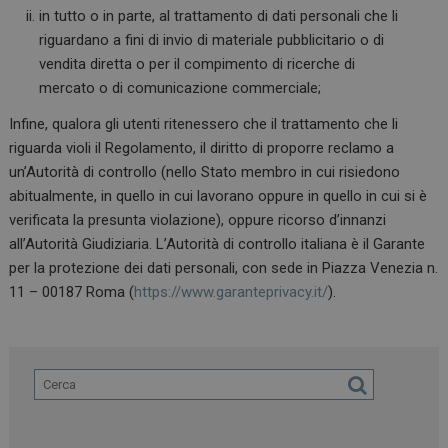
PHPSESSID
Sessione
PHP.net
in tutto o in parte, al trattamento di dati personali che li
www.dailyhealthindustry.it
riguardano a fini di invio di materiale pubblicitario o di
vendita diretta o per il compimento di ricerche di
mercato o di comunicazione commerciale;
Infine, qualora gli utenti ritenessero che il trattamento che li
riguarda violi il Regolamento, il diritto di proporre reclamo a
un’Autorità di controllo (nello Stato membro in cui risiedono
abitualmente, in quello in cui lavorano oppure in quello in cui si è
verificata la presunta violazione), oppure ricorso d’innanzi
all’Autorità Giudiziaria. L’Autorità di controllo italiana è il Garante
tracking-sites-
www.dailyhealthindustry.it
4
ironfish-session-id
settimane
per la protezione dei dati personali, con sede in Piazza Venezia n.
2 giorni
11 – 00187 Roma (
https://www.garanteprivacy.it/
).
ARRAffinity
Sessione
Microsoft Corporation
.www.dailyhealthindustry.it