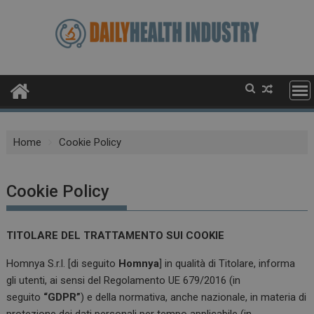
Skip
to
content
Home
Cookie Policy
Cookie Policy
TITOLARE DEL TRATTAMENTO SUI COOKIE
Homnya S.r.l. [di seguito
Homnya
] in qualità di Titolare, informa
gli utenti, ai sensi del Regolamento UE 679/2016 (in
seguito
“GDPR”
) e della normativa, anche nazionale, in materia di
protezione dei dati personali per tempo applicabile (in