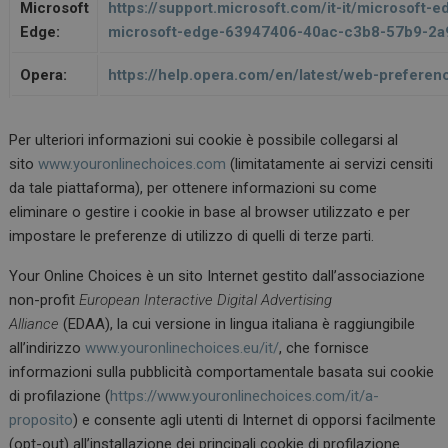
Microsoft
https://support.microsoft.com/it-it/microsoft-e
Edge:
microsoft-edge-63947406-40ac-c3b8-57b9-2
Opera:
https://help.opera.com/en/latest/web-prefere
Per ulteriori informazioni sui cookie è possibile collegarsi al
sito
www.youronlinechoices.com
(limitatamente ai servizi censiti
da tale piattaforma), per ottenere informazioni su come
eliminare o gestire i cookie in base al browser utilizzato e per
impostare le preferenze di utilizzo di quelli di terze parti.
Your Online Choices è un sito Internet gestito dall’associazione
non-profit
European Interactive Digital Advertising
Alliance
(EDAA), la cui versione in lingua italiana è raggiungibile
all’indirizzo
www.youronlinechoices.eu/it/
, che fornisce
informazioni sulla pubblicità comportamentale basata sui cookie
di profilazione (
https://www.youronlinechoices.com/it/a-
proposito
) e consente agli utenti di Internet di opporsi facilmente
(opt-out) all’installazione dei principali cookie di profilazione