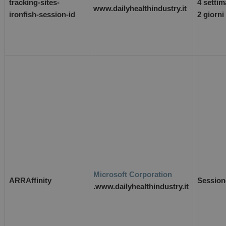
tracking-sites-
4 setti
www.dailyhealthindustry.it
ironfish-session-id
2 giorni
Microsoft Corporation
ARRAffinity
Session
.www.dailyhealthindustry.it