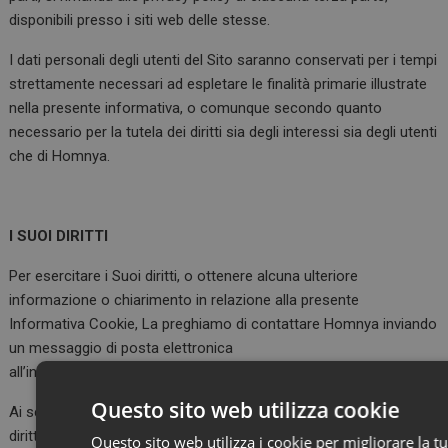
disponibili presso i siti web delle stesse.
I dati personali degli utenti del Sito saranno conservati per i tempi
strettamente necessari ad espletare le finalità primarie illustrate
nella presente informativa, o comunque secondo quanto
necessario per la tutela dei diritti sia degli interessi sia degli utenti
che di Homnya.
I SUOI DIRITTI
Per esercitare i Suoi diritti, o ottenere alcuna ulteriore
informazione o chiarimento in relazione alla presente
Informativa Cookie, La preghiamo di contattare Homnya inviando
un messaggio di posta elettronica
all’indirizzo
privacy@homnya.com.
Questo sito web utilizza cookie
Ai sensi del Regolamento, Homnya informa che gli utenti hanno il
diritto di ottenere l’indicazione (i) dell’origine dei dati personali; (ii)
Questo sito web utilizza i cookie per migliorare la t