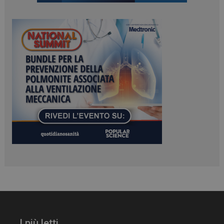
PHPSESSID
Sessione
PHP.net
www.dailyhealthindustry.it
I più letti