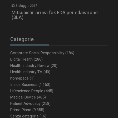
8 Maggio 2017
Mitsubishi: arriva l’ok FDA per edavarone
(SLA)
_ga_Z2VT792F98
.dailyhealthindustry.it
1 anno 1
mese
Categorie
tracking-sites-
www.dailyhealthindustry.it
4
Corporate Social Responsibility
(186)
ironfish-tracking-
settimane
enable
2 giorni
Digital Health
(286)
Health Industry Review
(20)
Health Industry TV
(40)
homepage
(1)
CookieScriptConsent
5 mesi 3
CookieScript
Inside Business
(1.150)
settimane
www.dailyhealthindustry.it
Lifescience People
(445)
Medical Device
(485)
Patient Advocacy
(258)
Primo Piano
(9.855)
Senza categoria
(16)