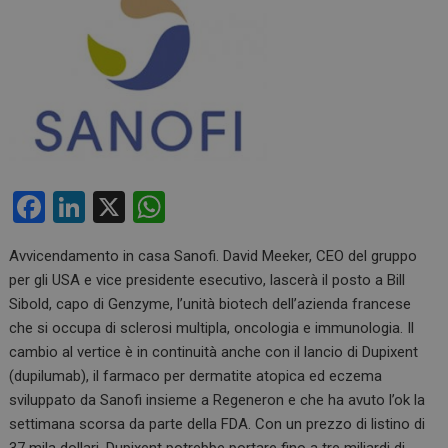
F
Li
X
W
a
n
h
Avvicendamento in casa Sanofi. David Meeker, CEO del gruppo
ce
ke
at
per gli USA e vice presidente esecutivo, lascerà il posto a Bill
b
dI
s
Sibold, capo di Genzyme, l’unità biotech dell’azienda francese
o
n
A
che si occupa di sclerosi multipla, oncologia e immunologia. Il
cambio al vertice è in continuità anche con il lancio di Dupixent
o
p
(dupilumab), il farmaco per dermatite atopica ed eczema
k
p
sviluppato da Sanofi insieme a Regeneron e che ha avuto l’ok la
settimana scorsa da parte della FDA. Con un prezzo di listino di
37 mila dollari, Dupixent potrebbe portare fino a tre miliardi di