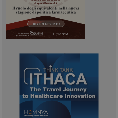
ARRAffinitySameSite
Sessione
Microsoft Corporation
.www.dailyhealthindustry.it