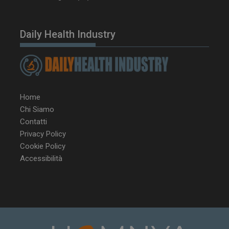
Daily Health Industry
Home
Chi Siamo
NOME
FORNITORE / DOMINIO
SCA
Contatti
__Secure-ROLLOUT_TOKEN
.youtube.com
5 m
Privacy Policy
sett
Cookie Policy
Accessibilità
tracking-sites-ironfish-
www.dailyhealthindustry.it
tracking-named-enable
sett
2 g