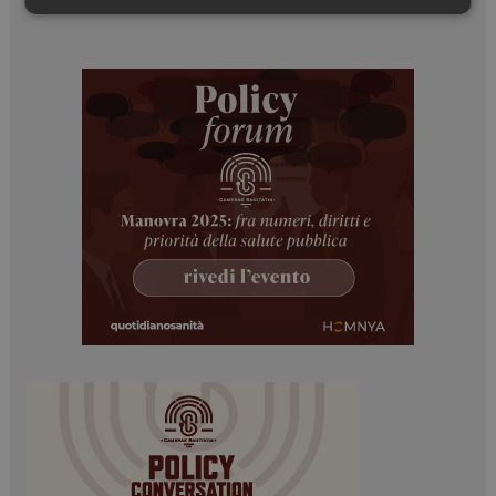
Necessari
Marketing
Necessari
Marketing
I cookie necessari contribuiscono a rendere fruibile il
sito web abilitandone funzionalità di base quali la
navigazione sulle pagine e l'accesso alle aree
protette del sito. Il sito web non è in grado di
funzionare correttamente senza questi cookie.
NOME
FORNITORE / DOMINIO
SCADENZA
_ga
1 anno 1
Google LLC
mese
.dailyhealthindustry.it