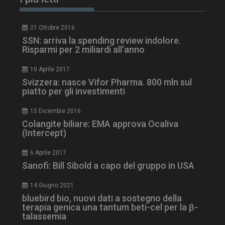
21 Ottobre 2016
SSN: arriva la spending review indolore.
Risparmi per 2 miliardi all’anno
tracking-sites-
www.dailyhealthindustry.it
4
ironfish-session-id
settimane
10 Aprile 2017
2 giorni
Svizzera: nasce Vifor Pharma. 800 mln sul
piatto per gli investimenti
15 Dicembre 2016
ARRAffinity
Sessione
Microsoft Corporation
Colangite biliare: EMA approva Ocaliva
.www.dailyhealthindustry.it
(Intercept)
6 Aprile 2017
Sanofi: Bill Sibold a capo del gruppo in USA
14 Giugno 2021
bluebird bio, nuovi dati a sostegno della
terapia genica una tantum beti-cel per la β-
talassemia