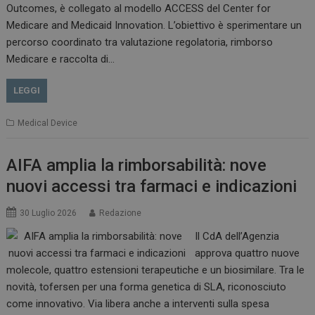
Outcomes, è collegato al modello ACCESS del Center for
Medicare and Medicaid Innovation. L’obiettivo è sperimentare un
percorso coordinato tra valutazione regolatoria, rimborso
Medicare e raccolta di…
VISITOR_PRIVACY_METADATA
5 m
YouTube
sett
.youtube.com
LEGGI
Medical Device
AIFA amplia la rimborsabilità: nove
nuovi accessi tra farmaci e indicazioni
30 Luglio 2026
Redazione
Il CdA dell’Agenzia
approva quattro nuove
YSC
Ses
Google LLC
molecole, quattro estensioni terapeutiche e un biosimilare. Tra le
.youtube.com
novità, tofersen per una forma genetica di SLA, riconosciuto
come innovativo. Via libera anche a interventi sulla spesa