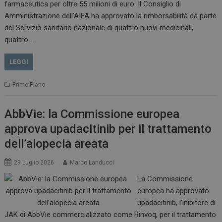
farmaceutica per oltre 55 milioni di euro. Il Consiglio di
VISITOR_INFO1_LIVE
5 m
Google LLC
Amministrazione dell’AIFA ha approvato la rimborsabilità da parte
sett
.youtube.com
del Servizio sanitario nazionale di quattro nuovi medicinali,
quattro…
LEGGI
Primo Piano
AbbVie: la Commissione europea
approva upadacitinib per il trattamento
dell’alopecia areata
29 Luglio 2026
Marco Landucci
La Commissione
europea ha approvato
upadacitinib, l’inibitore di
JAK di AbbVie commercializzato come Rinvoq, per il trattamento