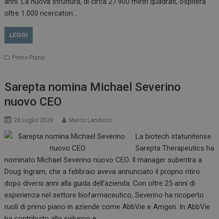
anni. La nuova struttura, di circa 27.900 metri quadrati, ospiterà
oltre 1.000 ricercatori…
LEGGI
Primo Piano
Sarepta nomina Michael Severino
nuovo CEO
28 Luglio 2026
Marco Landucci
La biotech statunitense
Sarepta Therapeutics ha
nominato Michael Severino nuovo CEO. Il manager subentra a
Doug Ingram, che a febbraio aveva annunciato il proprio ritiro
dopo diversi anni alla guida dell’azienda. Con oltre 25 anni di
esperienza nel settore biofarmaceutico, Severino ha ricoperto
ruoli di primo piano in aziende come AbbVie e Amgen. In AbbVie
ha contribuito allo sviluppo e…