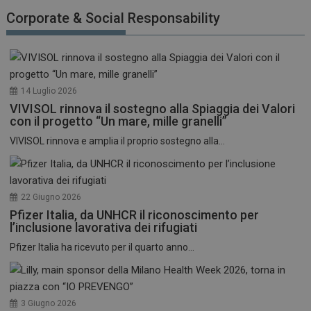
funzionare correttamente senza questi cookie.
Corporate & Social Responsability
NOME
FORNITORE / DOMINIO
SCADENZA
_ga
1 anno 1
Google LLC
mese
.dailyhealthindustry.it
14 Luglio 2026
VIVISOL rinnova il sostegno alla Spiaggia dei Valori
con il progetto “Un mare, mille granelli”
VIVISOL rinnova e amplia il proprio sostegno alla...
22 Giugno 2026
Pfizer Italia, da UNHCR il riconoscimento per
l’inclusione lavorativa dei rifugiati
Pfizer Italia ha ricevuto per il quarto anno...
3 Giugno 2026