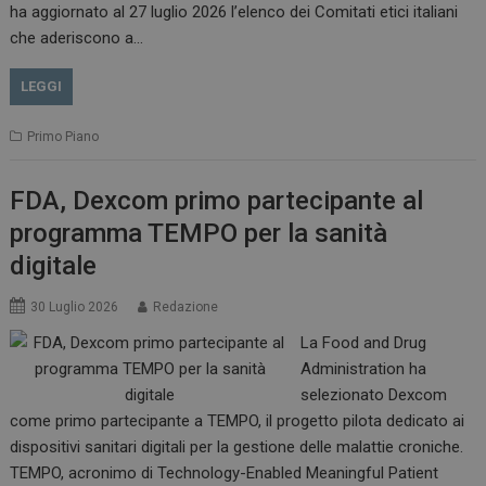
__Secure-ROLLOUT_TOKEN
.youtube.com
5 m
ha aggiornato al 27 luglio 2026 l’elenco dei Comitati etici italiani
sett
che aderiscono a…
LEGGI
Primo Piano
tracking-sites-ironfish-
www.dailyhealthindustry.it
tracking-named-enable
sett
2 g
FDA, Dexcom primo partecipante al
programma TEMPO per la sanità
digitale
30 Luglio 2026
Redazione
__Secure-YNID
.youtube.com
5 m
sett
La Food and Drug
Administration ha
selezionato Dexcom
come primo partecipante a TEMPO, il progetto pilota dedicato ai
dispositivi sanitari digitali per la gestione delle malattie croniche.
TEMPO, acronimo di Technology-Enabled Meaningful Patient