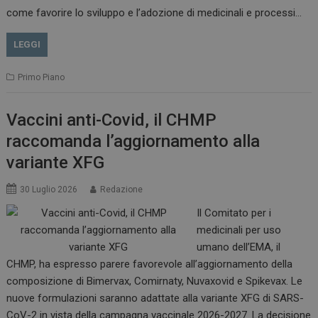
come favorire lo sviluppo e l’adozione di medicinali e processi…
LEGGI
Primo Piano
Vaccini anti-Covid, il CHMP
raccomanda l’aggiornamento alla
variante XFG
30 Luglio 2026
Redazione
Il Comitato per i
medicinali per uso
tracking-sites-
www.dailyhealthindustry.it
4
ironfish-session-id
settimane
umano dell’EMA, il
2 giorni
CHMP, ha espresso parere favorevole all’aggiornamento della
composizione di Bimervax, Comirnaty, Nuvaxovid e Spikevax. Le
nuove formulazioni saranno adattate alla variante XFG di SARS-
ARRAffinity
Sessione
Microsoft Corporation
CoV-2 in vista della campagna vaccinale 2026-2027. La decisione