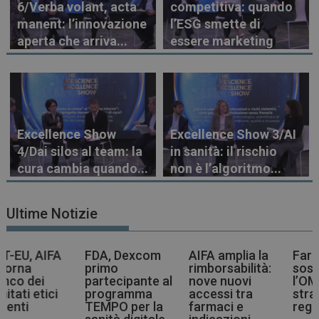
6/Verba volant, acta
competitiva: quando
manent: l’innovazione
l’ESG smette di
aperta che arriva...
essere marketing
Excellence Show
Excellence Show 3/AI
4/Dai silos al team: la
in sanità: il rischio
cura cambia quando...
non è l’algoritmo...
Ultime Notizie
FDA, Dexcom
AIFA amplia la
Farmaci più
primo
rimborsabilità:
sostenibili,
partecipante al
nove nuovi
l’OMS indica la
programma
accessi tra
strada agli enti
TEMPO per la
farmaci e
regolatori