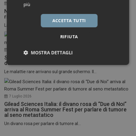
30 Luglio 2026
più
Neuroinfiammazione, fino a 50 mila euro per
ricercatori under 40
ACCETTA TUTTI
La Fondazione Francesco della Valle ETS apre le...
RIFIUTA
17 Luglio 2026
MOSTRA DETTAGLI
Stati Uniti: nasce il primo festival del cinema
dedicato alle malattie rare
Necessari
Marketing
Le malattie rare arrivano sul grande schermo. Il...
7 Luglio 2026
Gilead Sciences Italia: il divano rosa di “Due di Noi”
Necessari
Marketing
arriva al Roma Summer Fest per parlare di tumore
al seno metastatico
I cookie necessari contribuiscono a rendere fruibile il
Un divano rosa per parlare di tumore al...
sito web abilitandone funzionalità di base quali la
navigazione sulle pagine e l'accesso alle aree
protette del sito. Il sito web non è in grado di