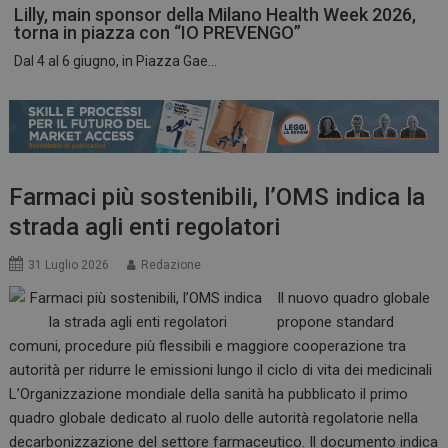
Lilly, main sponsor della Milano Health Week 2026,
torna in piazza con “IO PREVENGO”
Dal 4 al 6 giugno, in Piazza Gae...
ARRAffinitySameSite
Sessione
Microsoft Corporation
.www.dailyhealthindustry.it
Farmaci più sostenibili, l’OMS indica la
strada agli enti regolatori
31 Luglio 2026
Redazione
Il nuovo quadro globale
propone standard
comuni, procedure più flessibili e maggiore cooperazione tra
autorità per ridurre le emissioni lungo il ciclo di vita dei medicinali
L’Organizzazione mondiale della sanità ha pubblicato il primo
PHPSESSID
Sessione
PHP.net
quadro globale dedicato al ruolo delle autorità regolatorie nella
www.dailyhealthindustry.it
decarbonizzazione del settore farmaceutico. Il documento indica