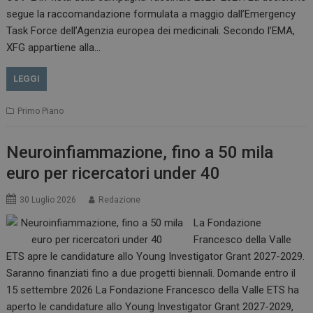
.www.dailyhealthindustry.it
segue la raccomandazione formulata a maggio dall’Emergency
Task Force dell’Agenzia europea dei medicinali. Secondo l’EMA,
XFG appartiene alla…
LEGGI
Primo Piano
Neuroinfiammazione, fino a 50 mila
euro per ricercatori under 40
_ga_Z2VT792F98
.dailyhealthindustry.it
1 anno 1
30 Luglio 2026
Redazione
mese
La Fondazione
Francesco della Valle
ETS apre le candidature allo Young Investigator Grant 2027-2029.
Saranno finanziati fino a due progetti biennali. Domande entro il
tracking-sites-
www.dailyhealthindustry.it
4
ironfish-tracking-
settimane
15 settembre 2026 La Fondazione Francesco della Valle ETS ha
enable
2 giorni
aperto le candidature allo Young Investigator Grant 2027-2029,