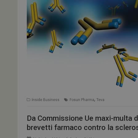
tracking-sites-
ironfish-tracking-
enable
CookieScriptConse
NOME
__Secure-ROLLOU
tracking-sites-ironf
tracking-named-en
__Secure-YNID
,
Inside Business
Fosun Pharma
Teva
Da Commissione Ue maxi-multa da 
brevetti farmaco contro la scleros
VISITOR_PRIVACY_