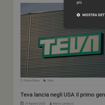
più
MOSTRA DET
I cookie necessari con
e l'accesso alle aree 
Primo Piano
Teva
NOME
_ga
Teva lancia negli USA il primo gene
29 Agosto 2025
Marco Landucci