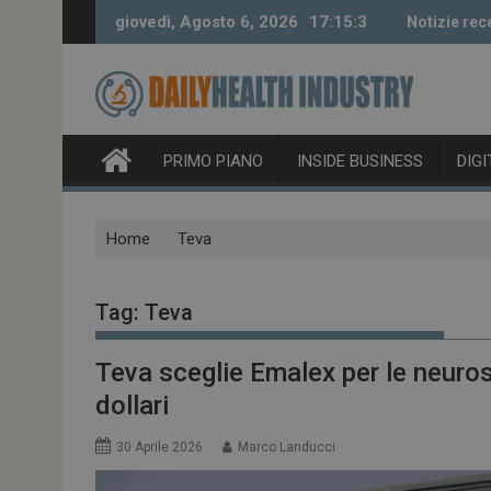
Skip
giovedì, Agosto 6, 2026
17:15:5
Notizie rec
to
content
PRIMO PIANO
INSIDE BUSINESS
DIG
Home
Teva
Tag:
Teva
Teva sceglie Emalex per le neuros
dollari
30 Aprile 2026
Marco Landucci