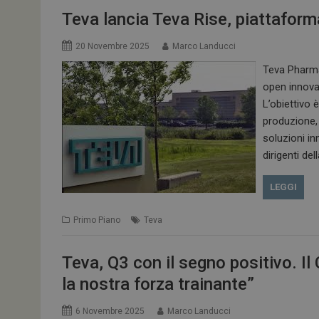
Teva lancia Teva Rise, piattaform
20 Novembre 2025
Marco Landucci
Teva Pharmac
open innovat
L’obiettivo 
produzione,
soluzioni in
dirigenti de
LEGGI
Primo Piano
Teva
Teva, Q3 con il segno positivo. Il 
la nostra forza trainante”
6 Novembre 2025
Marco Landucci