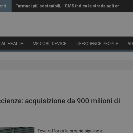
enti
Farmaci più sostenibili, l’OMS indica la strada agli enti rego
Vaccini anti-Covid, il CHMP raccomanda l’aggiornamento al
ITAL HEALTH
MEDICAL DEVICE
LIFESCIENCE PEOPLE
A
cienze: acquisizione da 900 milioni di
Teva rafforza la propria pipeline in