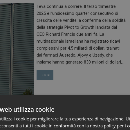
Teva continua a correre. Il terzo trimestre
2025 è l’undicesimo quarter consecutivo di
crescita delle vendite, a conferma della solidità
della strategia Pivot to Growth lanciata dal
CEO Richard Francis due anni fa. La
multinazionale israeliana ha registrato ricavi
complessivi per 4,5 miliardi di dollari, trainati
dai farmaci Austedo, Ajovy e Uzedy, che
insieme hanno generato 830 milioni di dollari,…
LEGGI
web utilizza cookie
sione che produce i principi attivi
ilizza i cookie per migliorare la tua esperienza di navigazione. Ut
consenti a tutti i cookie in conformità con la nostra policy per i c