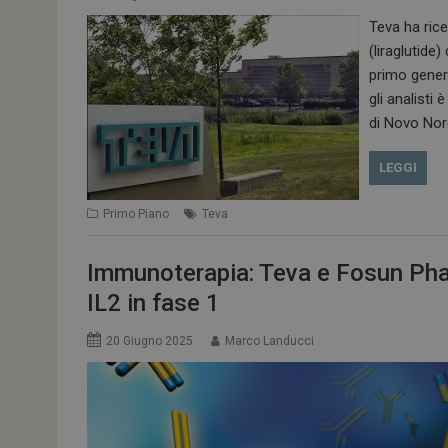
Teva ha ricev
(liraglutide
ARRAffinitySameSit
primo gener
gli analisti
di Novo Nord
PHPSESSID
LEGGI
Primo Piano
Teva
tracking-sites-
Immunoterapia: Teva e Fosun Ph
ironfish-session-id
IL2 in fase 1
ARRAffinity
20 Giugno 2025
Marco Landucci
_ga_Z2VT792F98