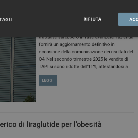
Teva è a un passo dalla cessione di TAPI (Teva
Active Pharmaceutical Ingredients), la divisione
RIFIUTA
TAGLI
ACC
che produce i principi attivi farmaceutici (API)
del gruppo. Secondo fonti statunitensi, le
trattative sarebbero in fase avanzata: l’azienda
Necessari
Marketing
fornirà un aggiornamento definitivo in
occasione della comunicazione dei risultati del
Q4. Nel secondo trimestre 2025 le vendite di
TAPI si sono ridotte dell’11%, attestandosi a…
LEGGI
Necessari
Marketing
tribuiscono a rendere fruibile il sito web abilitandone funzionalità di base quali la nav
protette del sito. Il sito web non è in grado di funzionare correttamente senza questi coo
FORNITORE / DOMINIO
SCADENZA
DESCRIZIONE
1 anno 1
Questo nome di cookie è associato a
Google LLC
mese
Analytics, che è un aggiornamento sig
.dailyhealthindustry.it
rico di liraglutide per l’obesità
servizio di analisi più comunemente u
Questo cookie viene utilizzato per di
unici assegnando un numero generat
come identificatore del cliente. È incl