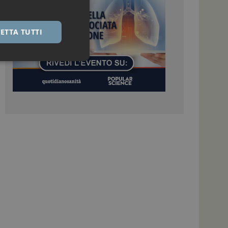
ETTA TUTTI
igazione sulle pagine
kie.
 Google Universal
nificativo del
tilizzato da Google.
stinguere utenti
o in modo casuale
uso in ogni richiesta