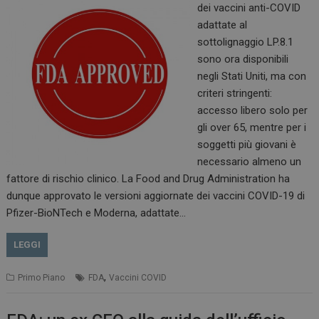
dei vaccini anti-COVID
adattate al
sottolignaggio LP.8.1
sono ora disponibili
negli Stati Uniti, ma con
tracking-sites-
www.dailyhealthindustry.it
4
ironfish-session-id
settimane
criteri stringenti:
2 giorni
accesso libero solo per
gli over 65, mentre per i
soggetti più giovani è
necessario almeno un
ARRAffinity
Sessione
Microsoft Corporation
.www.dailyhealthindustry.it
fattore di rischio clinico. La Food and Drug Administration ha
dunque approvato le versioni aggiornate dei vaccini COVID-19 di
Pfizer-BioNTech e Moderna, adattate…
LEGGI
,
Primo Piano
FDA
Vaccini COVID