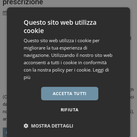
prescrizione
12 Novembre 2025
Marco Landucci
Questo sito web utilizza
Novità ai vertici della
cookie
Food and Drug
Administration: Richard
Questo sito web utilizza i cookie per
Pazdur, storico
migliorare la tua esperienza di
responsabile
navigazione. Utilizzando il nostro sito web
dell’oncologia
acconsenti a tutti i cookie in conformità
dell’Agenzia, è stato
con la nostra policy per i cookie.
Leggi di
nominato direttore del
più
Center for Drug
Evaluation and Research
ACCETTA TUTTI
(CDER), la struttura che supervisiona la maggior parte dei farmaci
da prescrizione negli Stati Uniti. La nomina, annunciata l’11
RIFIUTA
novembre dal Dipartimento della Salute e dei Servizi Umani (HHS),
arriva dopo le dimissioni di George…
MOSTRA DETTAGLI
LEGGI