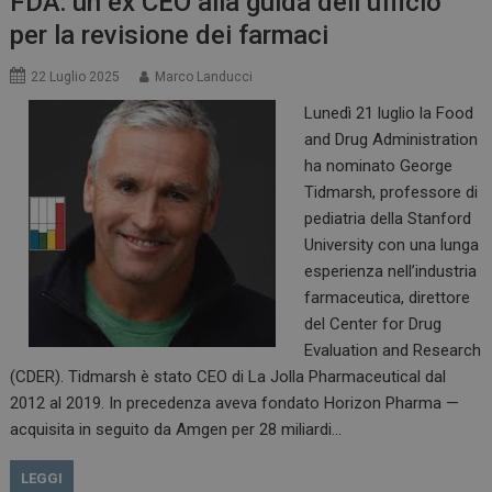
FDA: un ex CEO alla guida dell’ufficio
per la revisione dei farmaci
22 Luglio 2025
Marco Landucci
_ga_Z2VT792F98
.dailyhealthindustry.it
1 anno 1
mese
Lunedì 21 luglio la Food
and Drug Administration
ha nominato George
Tidmarsh, professore di
tracking-sites-
www.dailyhealthindustry.it
4
pediatria della Stanford
ironfish-tracking-
settimane
enable
2 giorni
University con una lunga
esperienza nell’industria
farmaceutica, direttore
del Center for Drug
CookieScriptConsent
5 mesi 3
CookieScript
settimane
www.dailyhealthindustry.it
Evaluation and Research
(CDER). Tidmarsh è stato CEO di La Jolla Pharmaceutical dal
2012 al 2019. In precedenza aveva fondato Horizon Pharma —
acquisita in seguito da Amgen per 28 miliardi…
LEGGI