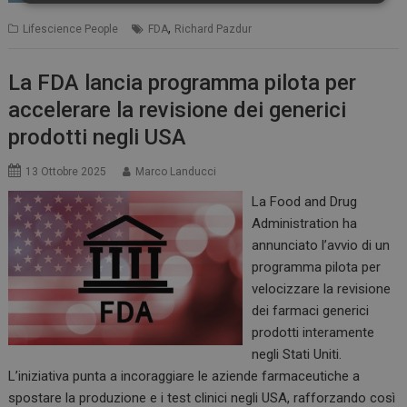
Necessari
Marketing
,
Lifescience People
FDA
Richard Pazdur
La FDA lancia programma pilota per
accelerare la revisione dei generici
prodotti negli USA
Necessari
Marketing
I cookie necessari contribuiscono a rendere fruibile il
13 Ottobre 2025
Marco Landucci
sito web abilitandone funzionalità di base quali la
navigazione sulle pagine e l'accesso alle aree
La Food and Drug
protette del sito. Il sito web non è in grado di
Administration ha
funzionare correttamente senza questi cookie.
annunciato l’avvio di un
NOME
FORNITORE / DOMINIO
SCADENZA
programma pilota per
_ga
1 anno 1
Google LLC
velocizzare la revisione
mese
.dailyhealthindustry.it
dei farmaci generici
prodotti interamente
negli Stati Uniti.
L’iniziativa punta a incoraggiare le aziende farmaceutiche a
spostare la produzione e i test clinici negli USA, rafforzando così