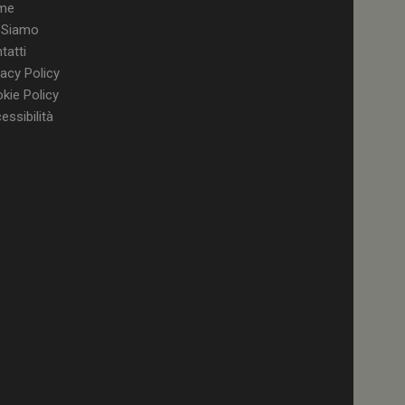
me
 Siamo
tatti
a YouTube per la
 della
vacy Policy
enza utente
kie Policy
ll'applicazione per
essibilità
 solo in caso di
rovider WelfareLink.
a Youtube per
 dell'utente per i
nei siti; può anche
l sito web sta
chia versione
to per memorizzare
 dell'utente per la
gistra i dati sul
do a varie politiche
 garantendo che le
 nelle sessioni
a YouTube per
zioni dei video
a Youtube per