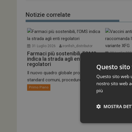
Notizie correlate
31 Luglio 2026
ironfish_distributor
Farmaci più sostenibili, l’OMS
30 Luglio 20
indica la strada agli enti
Vaccini ant
regolatori
raccomand
Questo sito 
alla varian
Il nuovo quadro globale propone
Questo sito web ut
standard comuni, procedure più...
Il Comitato pe
nostro sito web ac
umano dell’EM
Primo Piano
più
Primo Piano
MOSTRA DET