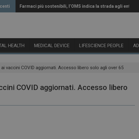
centi
Farmaci più sostenibili, l’OMS indica la strada agli enti re
Vaccini anti-Covid, il CHMP raccomanda l’aggiornamento 
ITAL HEALTH
MEDICAL DEVICE
LIFESCIENCE PEOPLE
A
 ai vaccini COVID aggiornati. Accesso libero solo agli over 65
accini COVID aggiornati. Accesso libero