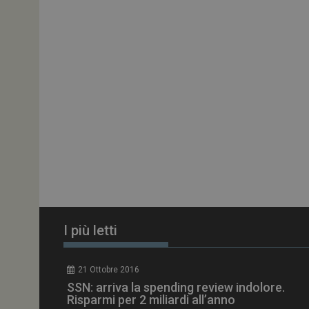
PHPSESSID
tracking-sites-
ironfish-session-id
ARRAffinity
_ga_Z2VT792F98
tracking-sites-
ironfish-tracking-
I più letti
enable
CookieScriptConse
21 Ottobre 2016
SSN: arriva la spending review indolore.
Risparmi per 2 miliardi all’anno