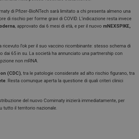
naty di Pfizer-BioNTech sarà limitato a chi presenta almeno una
re di rischio per forme gravi di COVID. L’indicazione resta invece
oderna
, approvato dai 6 mesi di età, e per il nuovo
mNEXSPIKE,
 ricevuto l’ok per il suo vaccino ricombinante: stesso schema di
ero dai 65 in su. La società ha annunciato una partnership con
un’opzione non mRNA.
ion (CDC)
, tra le patologie considerate ad alto rischio figurano, tra
ete
. Resta comunque aperta la questione di quali criteri clinici
istribuzione del nuovo Comirnaty inizierà immediatamente, per
tutto il territorio nazionale.