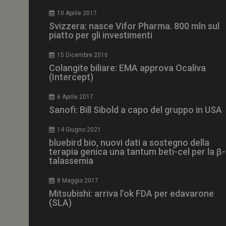
10 Aprile 2017
NOME
Svizzera: nasce Vifor Pharma. 800 mln sul
__Secure-ROLLOU
piatto per gli investimenti
15 Dicembre 2016
tracking-sites-ironf
tracking-named-en
Colangite biliare: EMA approva Ocaliva
(Intercept)
__Secure-YNID
6 Aprile 2017
Sanofi: Bill Sibold a capo del gruppo in USA
14 Giugno 2021
VISITOR_PRIVACY_
bluebird bio, nuovi dati a sostegno della
terapia genica una tantum beti-cel per la β-
talassemia
8 Maggio 2017
Mitsubishi: arriva l’ok FDA per edavarone
YSC
(SLA)
VISITOR_INFO1_LIV