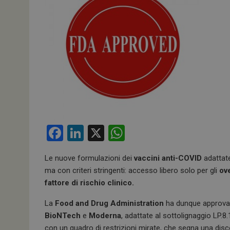
F
Li
X
W
a
n
h
Le nuove formulazioni dei
vaccini anti-COVID
adattat
ce
ke
at
ma con criteri stringenti: accesso libero solo per gli
ov
b
dI
s
fattore di rischio clinico.
o
n
A
La
Food and Drug Administration
ha dunque approvato
o
p
BioNTech
e
Moderna
, adattate al sottolignaggio LP.8
con un quadro di restrizioni mirate, che segna una disco