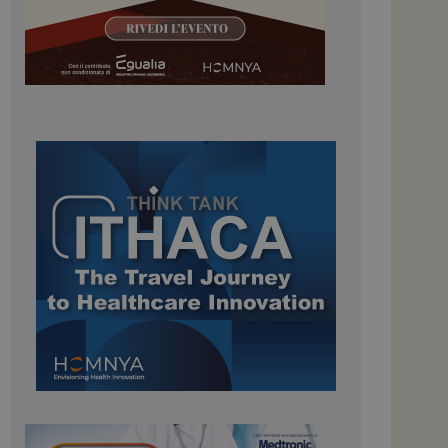
igazione sulle pagine
kie.
 Google Universal
nificativo del
tilizzato da Google.
stinguere utenti
o in modo casuale
uso in ogni richiesta
colare i dati di
apporti di analisi dei
ome piattaforma di
el carico, questo
una sessione di
e gestite dallo