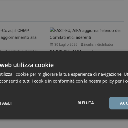
30 Luglio 2026
ironfish_distributor
FAST-EU, AIFA aggiorna
26
ironfish_distributor
l’elenco dei Comitati etici
i-Covid, il CHMP
aderenti
a l’aggiornamento
web utilizza cookie
te XFG
L’Agenzia ha pubblicato l’elenco
ilizza i cookie per migliorare la tua esperienza di navigazione. Ut
r i medicinali per uso
aggiornato al 27 luglio dei...
consenti a tutti i cookie in conformità con la nostra policy per i c
A,...
Primo Piano
RIFIUTA
TAGLI
ACC
Necessari
Marketing