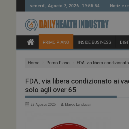
Skip
venerdì, Agosto 7, 2026
19:55:55
Notizie re
to
content
PRIMO PIANO
INSIDE BUSINESS
DIG
Home
Primo Piano
FDA, via libera condizionato
FDA, via libera condizionato ai v
solo agli over 65
28 Agosto 2025
Marco Landucci