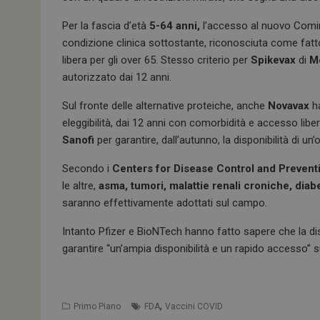
k
p
Per la fascia d’età
5-64 anni,
l’accesso al nuovo Comir
condizione clinica sottostante, riconosciuta come fatto
libera per gli over 65. Stesso criterio per
Spikevax
di
M
autorizzato dai 12 anni.
Sul fronte delle alternative proteiche, anche
Novavax
ha
eleggibilità, dai 12 anni con comorbidità e accesso lib
Sanofi
per garantire, dall’autunno, la disponibilità di 
Secondo i
Centers for Disease Control and Prevent
le altre,
asma, tumori, malattie renali croniche, diab
saranno effettivamente adottati sul campo.
Intanto Pfizer e BioNTech hanno fatto sapere che la d
garantire “un’ampia disponibilità e un rapido accesso” su 
,
Primo Piano
FDA
Vaccini COVID