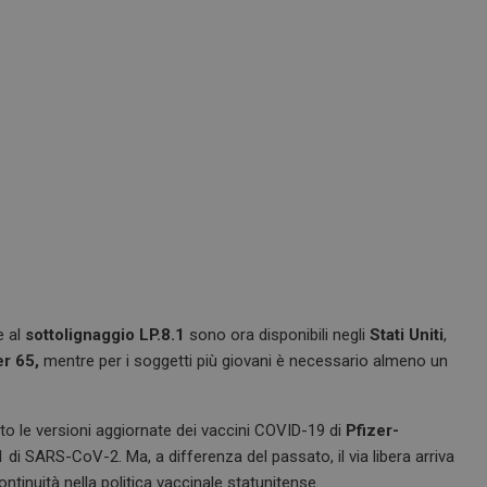
e al
sottolignaggio LP.8.1
sono ora disponibili negli
Stati Uniti
,
er 65,
mentre per i soggetti più giovani è necessario almeno un
 le versioni aggiornate dei vaccini COVID-19 di
Pfizer-
.1 di SARS-CoV-2. Ma, a differenza del passato, il via libera arriva
ntinuità nella politica vaccinale statunitense.