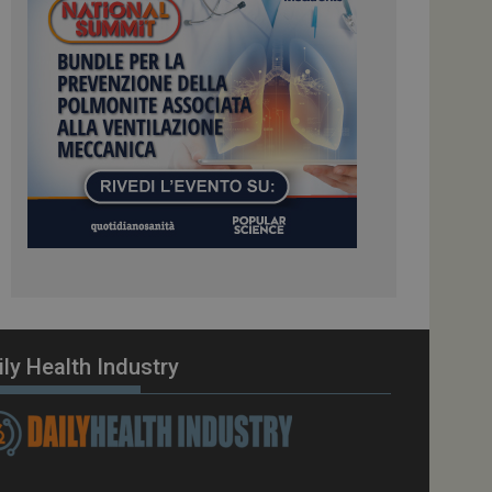
te sul linguaggio
erico utilizzato per
tente. Normalmente è
 il modo in cui
er il sito, ma un
di accesso per un
cazione per
 visitatore.
i Web eseguiti sulla
e utilizzato per il
i che le richieste
stradate allo stesso
zione.
gle Analytics per
azione per abilitare
ily Health Industry
vizio Cookie-
e di consenso sui
 il banner dei cookie
tamente.