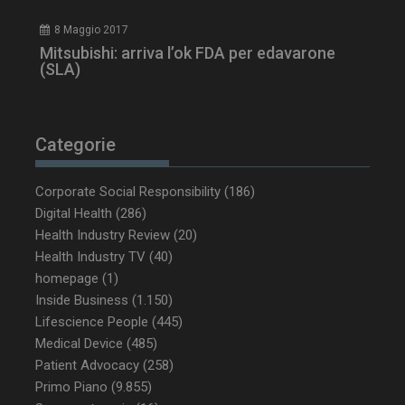
8 Maggio 2017
Mitsubishi: arriva l’ok FDA per edavarone
(SLA)
PHPSESSID
Sessione
PHP.net
www.dailyhealthindustry.it
Categorie
Corporate Social Responsibility
(186)
Digital Health
(286)
Health Industry Review
(20)
Health Industry TV
(40)
homepage
(1)
Inside Business
(1.150)
Lifescience People
(445)
Medical Device
(485)
Patient Advocacy
(258)
Primo Piano
(9.855)