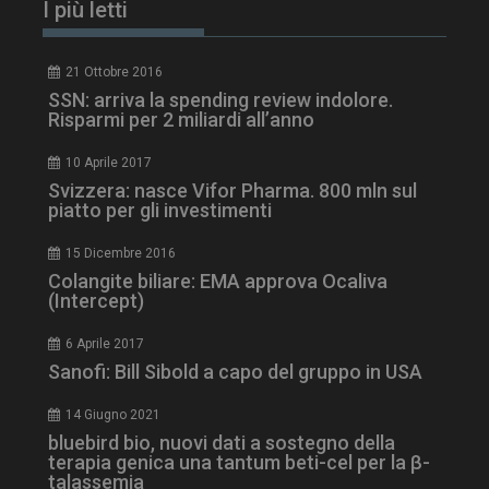
I più letti
21 Ottobre 2016
SSN: arriva la spending review indolore.
Risparmi per 2 miliardi all’anno
10 Aprile 2017
Svizzera: nasce Vifor Pharma. 800 mln sul
piatto per gli investimenti
15 Dicembre 2016
Colangite biliare: EMA approva Ocaliva
ARRAffinitySameSite
Sessione
Microsoft Corporation
.www.dailyhealthindustry.it
(Intercept)
6 Aprile 2017
Sanofi: Bill Sibold a capo del gruppo in USA
14 Giugno 2021
bluebird bio, nuovi dati a sostegno della
terapia genica una tantum beti-cel per la β-
talassemia