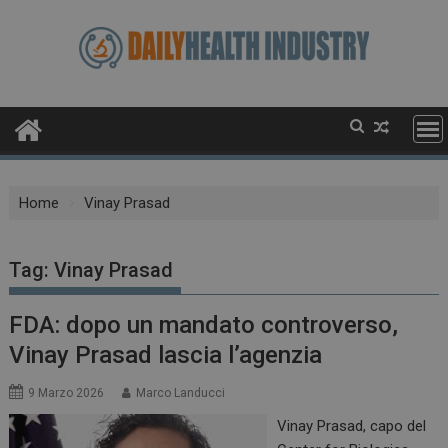
Skip
to
content
Home
Vinay Prasad
Tag:
Vinay Prasad
FDA: dopo un mandato controverso,
Vinay Prasad lascia l’agenzia
9 Marzo 2026
Marco Landucci
Vinay Prasad, capo del