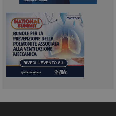
Necessari
Marketing
I cookie necessari contribuiscono a rendere fruibile il
sito web abilitandone funzionalità di base quali la
navigazione sulle pagine e l'accesso alle aree
protette del sito. Il sito web non è in grado di
funzionare correttamente senza questi cookie.
NOME
FORNITORE / DOMINIO
SCADENZA
_ga
1 anno 1
Google LLC
mese
.dailyhealthindustry.it