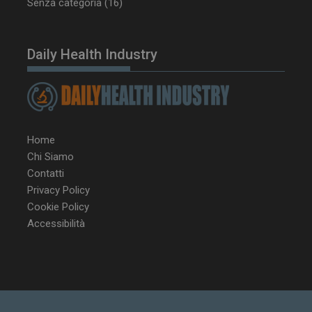
Senza categoria
(16)
tracking-sites-
www.dailyhealthindustry.it
4
ironfish-session-id
settimane
2 giorni
Daily Health Industry
ARRAffinity
Sessione
Microsoft Corporation
.www.dailyhealthindustry.it
Home
Chi Siamo
Contatti
Privacy Policy
Cookie Policy
Accessibilità
_ga_Z2VT792F98
.dailyhealthindustry.it
1 anno 1
mese