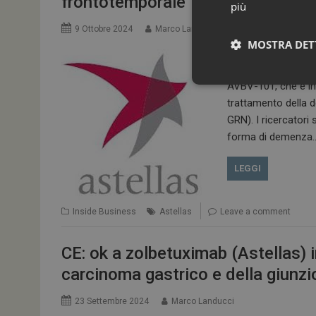
frontotemporale
più
9 Ottobre 2024
Marco Landucci
MOSTRA DET
Astellas aggiunge u
candidato della biot
AVBV-101, che è in
trattamento della 
GRN). I ricercatori 
forma di demenza
LEGGI
Inside Business
Astellas
Leave a comment
I cookie necessari con
e l'accesso alle aree 
NOME
CE: ok a zolbetuximab (Astellas) 
_ga
carcinoma gastrico e della giunz
23 Settembre 2024
Marco Landucci