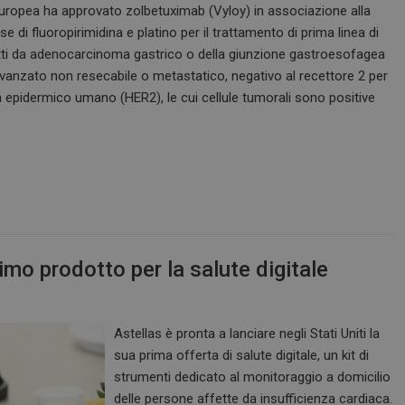
opea ha approvato zolbetuximab (Vyloy) in associazione alla
di pagina in un sito e utilizzato per cal
visitatori, sessioni e campagne per i r
 di fluoropirimidina e platino per il trattamento di prima linea di
siti.
fetti da adenocarcinoma gastrico o della giunzione gastroesofagea
e
Sessione
Quando si utilizza Microsoft Azure c
Microsoft Corporation
vanzato non resecabile o metastatico, negativo al recettore 2 per
hosting e si abilita il bilanciamento d
.www.dailyhealthindustry.it
cookie garantisce che le richieste di 
ita epidermico umano (HER2), le cui cellule tumorali sono positive
navigazione del visitatore siano sempr
stesso server nel cluster.
Sessione
Cookie generato da applicazioni basa
PHP.net
PHP. Si tratta di un identificatore gen
www.dailyhealthindustry.it
mantenere le variabili di sessione u
un numero generato in modo casuale,
viene utilizzato può essere specifico p
buon esempio è mantenere uno stato 
utente tra le pagine.
www.dailyhealthindustry.it
4
Questo cookie è impostato dall'appli
settimane
assegnare un identificatore generico al
rimo prodotto per la salute digitale
2 giorni
Sessione
Questo cookie viene impostato dai sit
Microsoft Corporation
piattaforma cloud Windows Azure. Vien
.www.dailyhealthindustry.it
bilanciamento del carico per assicurars
della pagina del visitatore vengano in
Astellas è pronta a lanciare negli Stati Uniti la
server in qualsiasi sessione di naviga
sua prima offerta di salute digitale, un kit di
.dailyhealthindustry.it
1 anno 1
Questo cookie viene utilizzato da Goo
strumenti dedicato al monitoraggio a domicilio
mese
mantenere lo stato della sessione.
delle persone affette da insufficienza cardiaca.