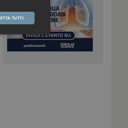
ETTA TUTTI
igazione sulle pagine
kie.
 Google Universal
nificativo del
tilizzato da Google.
stinguere utenti
o in modo casuale
uso in ogni richiesta