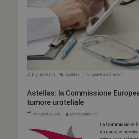
tracking-sites-
ironfish-tracking-
enable
CookieScriptConse
NOME
__Secure-ROLLOU
Digital Health
Astellas
Leave a comment
tracking-sites-ironf
tracking-named-en
Astellas: la Commissione Europea
__Secure-YNID
tumore uroteliale
29 Agosto 2024
Marco Landucci
La Commissione Eur
VISITOR_PRIVACY_
da usare in combin