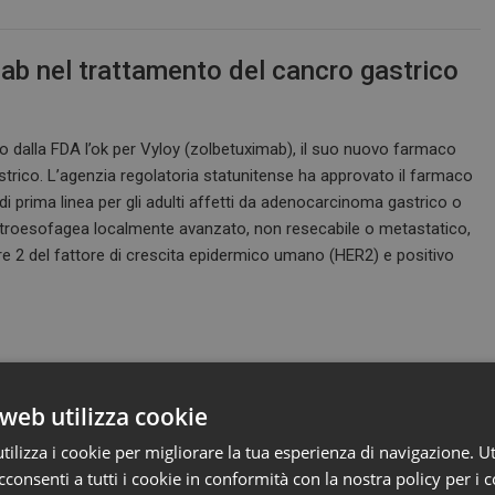
ab nel trattamento del cancro gastrico
o dalla FDA l’ok per Vyloy (zolbetuximab), il suo nuovo farmaco
strico. L’agenzia regolatoria statunitense ha approvato il farmaco
 prima linea per gli adulti affetti da adenocarcinoma gastrico o
stroesofagea localmente avanzato, non resecabile o metastatico,
re 2 del fattore di crescita epidermico umano (HER2) e positivo
web utilizza cookie
ilizza i cookie per migliorare la tua esperienza di navigazione. Ut
o di AviadoBio per la demenza
consenti a tutti i cookie in conformità con la nostra policy per i c