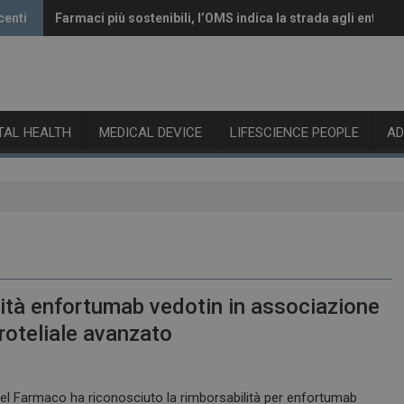
centi
Farmaci più sostenibili, l’OMS indica la strada agli enti reg
Vaccini anti-Covid, il CHMP raccomanda l’aggiornamento 
ITAL HEALTH
MEDICAL DEVICE
LIFESCIENCE PEOPLE
A
lità enfortumab vedotin in associazione
oteliale avanzato
del Farmaco ha riconosciuto la rimborsabilità per enfortumab