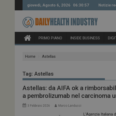
Skip
giovedì, Agosto 6, 2026
06:30:58
Notizie re
to
content
PRIMO PIANO
INSIDE BUSINESS
DIG
Home
Astellas
Tag:
Astellas
Astellas: da AIFA ok a rimborsabi
a pembrolizumab nel carcinoma ur
3 Febbraio 2026
Marco Landucci
L’Agenzia Italiana 