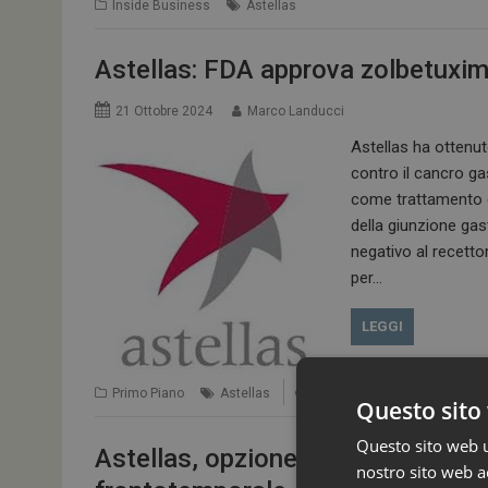
Inside Business
Astellas
Astellas: FDA approva zolbetuxim
21 Ottobre 2024
Marco Landucci
Astellas ha ottenut
contro il cancro ga
come trattamento di
della giunzione ga
negativo al recetto
per…
LEGGI
Primo Piano
Astellas
Leave a comment
Questo sito 
Questo sito web ut
Astellas, opzione su un candidat
nostro sito web ac