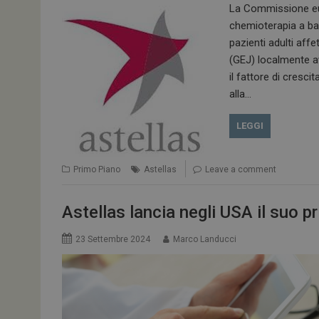
La Commissione eur
chemioterapia a base
pazienti adulti af
ARRAffinitySameSit
(GEJ) localmente a
il fattore di cresc
alla…
PHPSESSID
LEGGI
Primo Piano
Astellas
Leave a comment
tracking-sites-
ironfish-session-id
Astellas lancia negli USA il suo p
ARRAffinity
23 Settembre 2024
Marco Landucci
_ga_Z2VT792F98