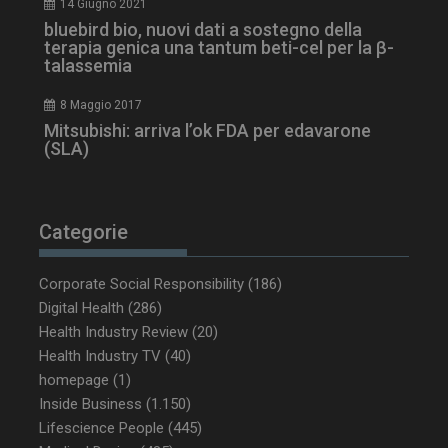
14 Giugno 2021
bluebird bio, nuovi dati a sostegno della
terapia genica una tantum beti-cel per la β-
talassemia
8 Maggio 2017
PHPSESSID
Sessione
PHP.net
Mitsubishi: arriva l’ok FDA per edavarone
www.dailyhealthindustry.it
(SLA)
Categorie
Corporate Social Responsibility
(186)
Digital Health
(286)
Health Industry Review
(20)
Health Industry TV
(40)
homepage
(1)
Inside Business
(1.150)
Lifescience People
(445)