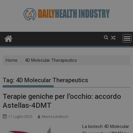
Skip
to
content
Home
4D Molecular Therapeutics
Tag:
4D Molecular Therapeutics
Terapie geniche per l’occhio: accordo
Astellas-4DMT
11 Luglio 2023
Marco Landucci
La biotech 4D Molecular