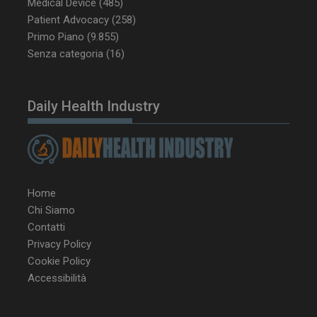
Medical Device
(485)
Patient Advocacy
(258)
tracking-sites-
www.dailyhealthindustry.it
4
Primo Piano
(9.855)
ironfish-session-id
settimane
2 giorni
Senza categoria
(16)
Daily Health Industry
ARRAffinity
Sessione
Microsoft Corporation
.www.dailyhealthindustry.it
Home
Chi Siamo
Contatti
Privacy Policy
Cookie Policy
Accessibilità