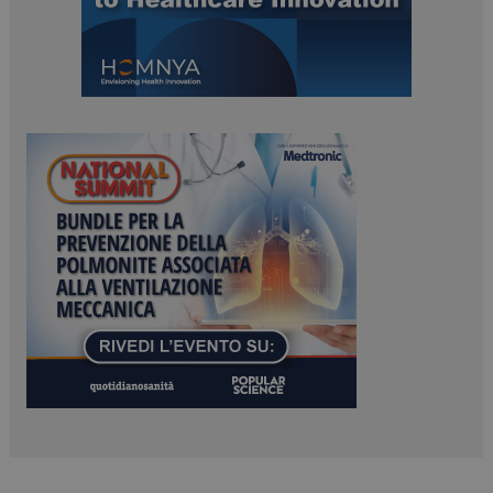
Necessari
Marketing
I cookie necessari contribuiscono a rendere fruibile il
sito web abilitandone funzionalità di base quali la
navigazione sulle pagine e l'accesso alle aree
protette del sito. Il sito web non è in grado di
funzionare correttamente senza questi cookie.
NOME
FORNITORE / DOMINIO
SCADENZA
_ga
1 anno 1
Google LLC
mese
.dailyhealthindustry.it