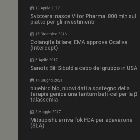
CookieScriptConse
10 Aprile 2017
Svizzera: nasce Vifor Pharma. 800 mln sul
piatto per gli investimenti
15 Dicembre 2016
NOME
Colangite biliare: EMA approva Ocaliva
(Intercept)
__Secure-ROLLOU
6 Aprile 2017
Sanofi: Bill Sibold a capo del gruppo in USA
tracking-sites-ironf
tracking-named-en
14 Giugno 2021
__Secure-YNID
bluebird bio, nuovi dati a sostegno della
terapia genica una tantum beti-cel per la β-
talassemia
8 Maggio 2017
VISITOR_PRIVACY_
Mitsubishi: arriva l’ok FDA per edavarone
(SLA)