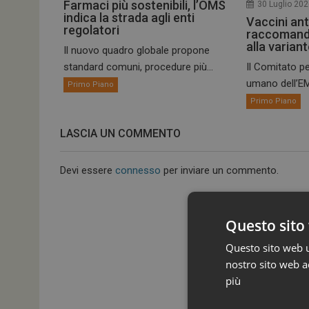
Farmaci più sostenibili, l’OMS
30 Luglio 20
indica la strada agli enti
Vaccini ant
regolatori
raccomand
alla varian
Il nuovo quadro globale propone
standard comuni, procedure più...
Il Comitato pe
umano dell’EM
Primo Piano
Primo Piano
LASCIA UN COMMENTO
Devi essere
connesso
per inviare un commento.
Questo sito 
Questo sito web ut
nostro sito web ac
più