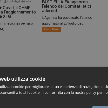
FAST-EU, AIFA aggiorna
26
ironfish_distributor
l’elenco dei Comitati etici
i-Covid, il CHMP
aderenti
a l’aggiornamento
te XFG
L’Agenzia ha pubblicato l’elenco
r i medicinali per uso
aggiornato al 27 luglio dei...
A,...
Primo Piano
web utilizza cookie
ilizza i cookie per migliorare la tua esperienza di navigazione. Ut
consenti a tutti i cookie in conformità con la nostra policy per i c