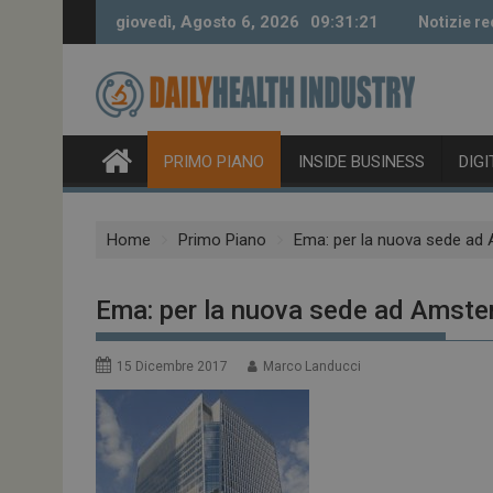
Skip
giovedì, Agosto 6, 2026
09:31:22
Notizie re
to
content
PRIMO PIANO
INSIDE BUSINESS
DIG
Home
Primo Piano
Ema: per la nuova sede ad
Ema: per la nuova sede ad Amste
15 Dicembre 2017
Marco Landucci