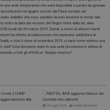
tire una sede temporanea che sarà disponibile a partire da gennaio
 accordi presi nel giugno scorso dai Paesi europei sul
ti stato stabilito che esso sarebbe dovuto avvenire in modo tale
fici entro la data del recesso del Regno Unito dalla Ue, data
:00 locali del 29 marzo 2019. Quindi, a meno di ulteriori ritardi
enzin ha riferito di indiscrezioni che parlavano addirittura di
ivaldi, e cioè il mese di novembre 2019, ci sarà come minimo una
llo staff Ema dovranno stare in una sede provvisoria in attesa di
ando a tutti gli effetti un “doppio trasloco”.
30 Luglio 2026
ironfish_distributor