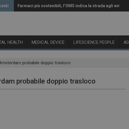
centi
Farmaci più sostenibili, l’OMS indica la strada agli enti reg
Vaccini anti-Covid, il CHMP raccomanda l’aggiornamento 
ITAL HEALTH
MEDICAL DEVICE
LIFESCIENCE PEOPLE
A
 Amsterdam probabile doppio trasloco
rdam probabile doppio trasloco