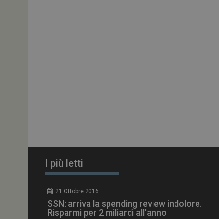
ARRAffinitySameSit
PHPSESSID
tracking-sites-
ironfish-session-id
ARRAffinity
I più letti
_ga_Z2VT792F98
21 Ottobre 2016
tracking-sites-
SSN: arriva la spending review indolore.
ironfish-tracking-
enable
Risparmi per 2 miliardi all’anno