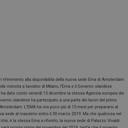
a in riferimento alla disponibilità della nuova sede Ema di Amsterdam
le rivincita a tavolino di Milano, l’Ema e il Governo olandese
e ha dato conto venerdì 15 dicembre la stessa Agenzia europea dei
verno olandese ha partecipato a una parte dei lavori del primo
 Amsterdam. L’EMA ha ora poco più di 15 mesi per prepararsi al
uova sede al massimo entro il 30 marzo 2019. Ma che qualcosa nel
, è la stessa Ema a riferirlo, la nuova sede di Palazzo Vivaldi
 sarà pronta prima del novembre del 2019, tant’è che il governo