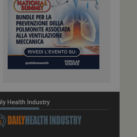
ome piattaforma di
el carico, questo
una sessione di
e gestite dallo
te sul linguaggio
erico utilizzato per
tente. Normalmente è
 il modo in cui
er il sito, ma un
di accesso per un
cazione per
 visitatore.
i Web eseguiti sulla
e utilizzato per il
i che le richieste
stradate allo stesso
ily Health Industry
zione.
gle Analytics per
azione per abilitare