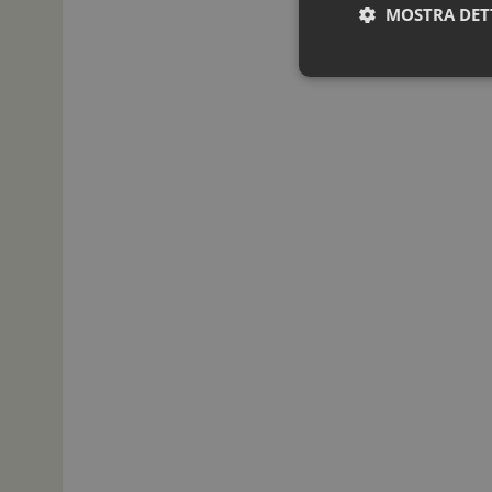
MOSTRA DET
I cookie necessari con
e l'accesso alle aree 
NOME
_ga