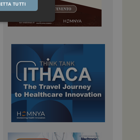
ETTA TUTTI
igazione sulle pagine
kie.
 Google Universal
nificativo del
tilizzato da Google.
stinguere utenti
o in modo casuale
uso in ogni richiesta
colare i dati di
apporti di analisi dei