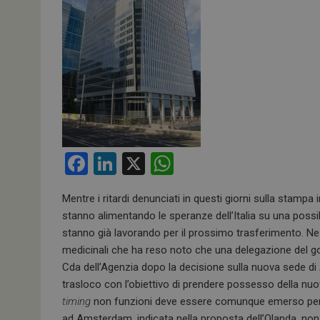
F
Li
X
W
a
n
h
Mentre i ritardi denunciati in questi giorni sulla stamp
ce
ke
at
stanno alimentando le speranze dell’Italia su una possibi
b
dI
s
stanno già lavorando per il prossimo trasferimento. N
o
n
A
medicinali che ha reso noto che una delegazione del go
Cda dell’Agenzia dopo la decisione sulla nuova sede di
o
p
trasloco con l’obiettivo di prendere possesso della n
k
p
timing
non funzioni deve essere comunque emerso perché
ad Amsterdam, indicata nella proposta dell’Olanda, non