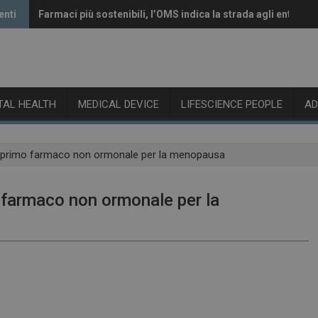
enti
Farmaci più sostenibili, l’OMS indica la strada agli enti rego
Vaccini anti-Covid, il CHMP raccomanda l’aggiornamento a
ITAL HEALTH
MEDICAL DEVICE
LIFESCIENCE PEOPLE
A
, primo farmaco non ormonale per la menopausa
 farmaco non ormonale per la