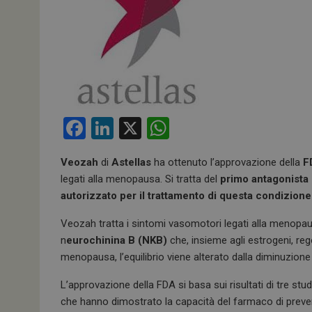
F
Li
X
W
a
n
h
Veozah
di
Astellas
ha ottenuto l’approvazione della
F
ce
ke
at
legati alla menopausa. Si tratta del
primo antagonista 
b
dI
s
autorizzato per il trattamento di questa condizione
o
n
A
Veozah tratta i sintomi vasomotori legati alla menop
o
p
n
eurochinina B (NKB)
che, insieme agli estrogeni, reg
k
p
menopausa, l’equilibrio viene alterato dalla diminuzione de
L’approvazione della FDA si basa sui risultati di tre stud
che hanno dimostrato la capacità del farmaco di preven