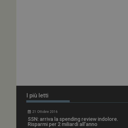
ARRAffinitySameSit
PHPSESSID
tracking-sites-
ironfish-session-id
ARRAffinity
I più letti
_ga_Z2VT792F98
21 Ottobre 2016
tracking-sites-
SSN: arriva la spending review indolore.
ironfish-tracking-
enable
Risparmi per 2 miliardi all’anno