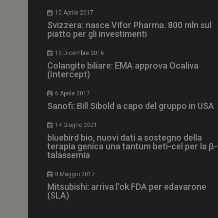
CookieScriptConse
10 Aprile 2017
Svizzera: nasce Vifor Pharma. 800 mln sul
piatto per gli investimenti
15 Dicembre 2016
NOME
Colangite biliare: EMA approva Ocaliva
(Intercept)
__Secure-ROLLOU
6 Aprile 2017
Sanofi: Bill Sibold a capo del gruppo in USA
tracking-sites-ironf
tracking-named-en
14 Giugno 2021
__Secure-YNID
bluebird bio, nuovi dati a sostegno della
terapia genica una tantum beti-cel per la β-
talassemia
8 Maggio 2017
VISITOR_PRIVACY_
Mitsubishi: arriva l’ok FDA per edavarone
(SLA)