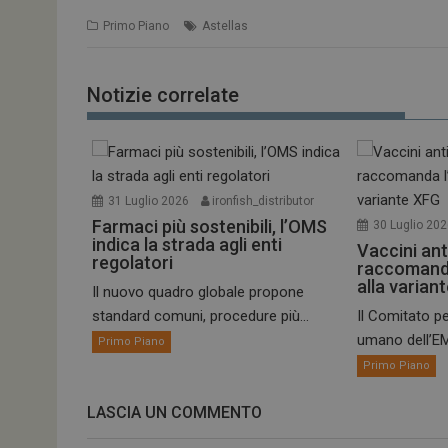
Primo Piano
Astellas
Notizie correlate
31 Luglio 2026
ironfish_distributor
Farmaci più sostenibili, l’OMS
30 Luglio 20
indica la strada agli enti
Vaccini ant
regolatori
raccomand
alla varian
Il nuovo quadro globale propone
standard comuni, procedure più...
Il Comitato pe
umano dell’EM
Primo Piano
Primo Piano
LASCIA UN COMMENTO