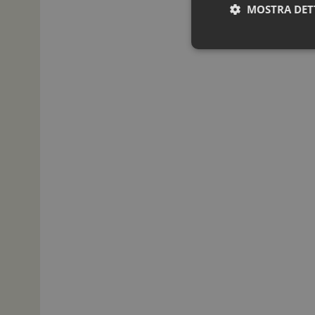
MOSTRA DET
I cookie necessari con
e l'accesso alle aree 
NOME
_ga