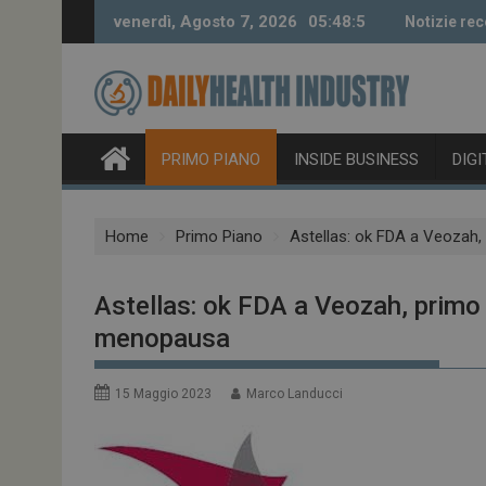
Skip
venerdì, Agosto 7, 2026
05:48:5
Notizie rec
to
content
PRIMO PIANO
INSIDE BUSINESS
DIG
Home
Primo Piano
Astellas: ok FDA a Veozah
Astellas: ok FDA a Veozah, primo
menopausa
15 Maggio 2023
Marco Landucci