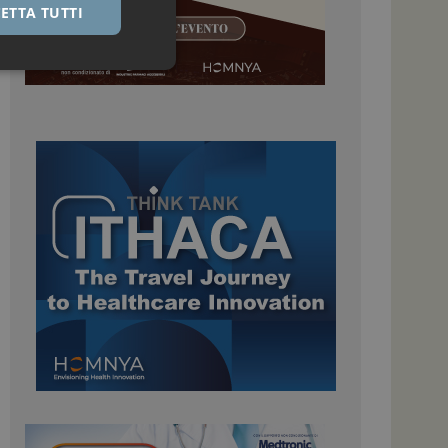
ETTA TUTTI
igazione sulle pagine
kie.
 Google Universal
nificativo del
tilizzato da Google.
stinguere utenti
o in modo casuale
uso in ogni richiesta
colare i dati di
apporti di analisi dei