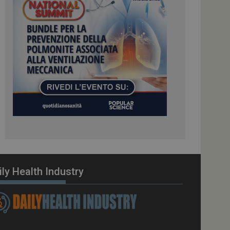
ome piattaforma di
el carico, questo
una sessione di
e gestite dallo
te sul linguaggio
erico utilizzato per
tente. Normalmente è
 il modo in cui
er il sito, ma un
di accesso per un
cazione per
 visitatore.
i Web eseguiti sulla
e utilizzato per il
i che le richieste
stradate allo stesso
ily Health Industry
zione.
gle Analytics per
azione per abilitare