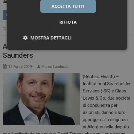
diminuite di…
ACCETTA TUTTI
LEGGI
RIFIUTA
Primo Piano
Allergan
Leave a comment
MOSTRA DETTAGLI
Allergan, società di consulenza con
Necessari
Marketing
Saunders
16 Aprile 2019
Marco Landucci
(Reuters Health) –
Institutional Shareholder
Services (ISS) e Glass
Necessari
Marketing
Lewis & Co, due società
I cookie necessari contribuiscono a rendere fruibile il
di consulenza per
sito web abilitandone funzionalità di base quali la
azionisti, danno il loro
navigazione sulle pagine e l'accesso alle aree
protette del sito. Il sito web non è in grado di
appoggio alla dirigenza
funzionare correttamente senza questi cookie.
di Allergan nella disputa
NOME
FORNITORE / DOMINIO
SCADENZA