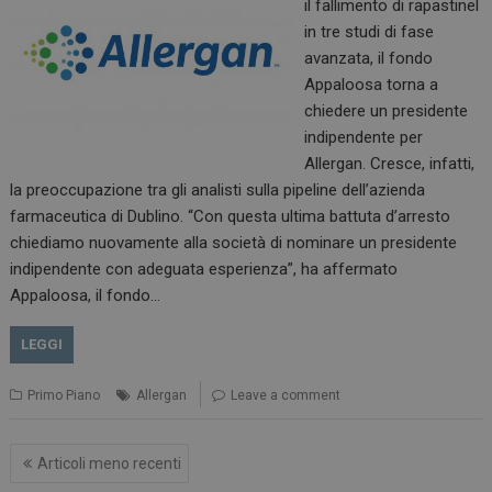
il fallimento di rapastinel
in tre studi di fase
avanzata, il fondo
Appaloosa torna a
chiedere un presidente
indipendente per
Allergan. Cresce, infatti,
la preoccupazione tra gli analisti sulla pipeline dell’azienda
farmaceutica di Dublino. “Con questa ultima battuta d’arresto
chiediamo nuovamente alla società di nominare un presidente
_ga_Z2VT792F98
.dailyhealthindustry.it
1 anno 1
indipendente con adeguata esperienza”, ha affermato
mese
Appaloosa, il fondo…
LEGGI
tracking-sites-
www.dailyhealthindustry.it
4
Primo Piano
Allergan
Leave a comment
ironfish-tracking-
settimane
enable
2 giorni
Navigazione
Articoli meno recenti
articoli