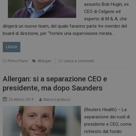
assunto Bob Hugin, ex
CEO di Celgene ed
esperto di M & A, che
ARRAffinitySameSite
Sessione
Microsoft Corporation
dirigerà un nuovo team, del quale faranno parte tre membri del
.www.dailyhealthindustry.it
board di direzione, per “fornire una supervisione mirata…
LEGGI
Primo Piano
Allergan
Leave a comment
Allergan: si a separazione CEO e
presidente, ma dopo Saunders
25 Marzo 2019
Marco Landucci
PHPSESSID
(Reuters Health) – La
Sessione
PHP.net
www.dailyhealthindustry.it
separazione dei ruoli di
presidente e CEO, come
richiesto dal fondo