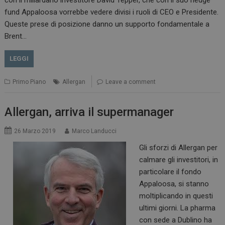
con il miliardario investitore David Tepper, che con il suo hedge
_ga
1 anno 1
fund Appaloosa vorrebbe vedere divisi i ruoli di CEO e Presidente.
Google LLC
mese
.dailyhealthindustry.it
Queste prese di posizione danno un supporto fondamentale a
Brent…
LEGGI
Primo Piano
Allergan
Leave a comment
Allergan, arriva il supermanager
26 Marzo 2019
Marco Landucci
Gli sforzi di Allergan per
calmare gli investitori, in
particolare il fondo
Appaloosa, si stanno
moltiplicando in questi
ultimi giorni. La pharma
con sede a Dublino ha