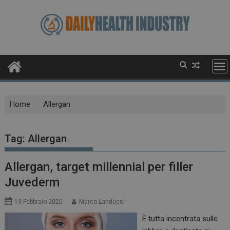
Skip
to
content
Home
Allergan
Tag:
Allergan
Allergan, target millennial per filler
Juvederm
13 Febbraio 2020
Marco Landucci
È tutta incentrata sulle