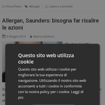
Primo Piano
Allergan
Leave a comment
Allergan, Saunders: bisogna far risalire
le azioni
8 Maggio 2019
Marco Landucci
(Reuters Health) –
Nonostante gli utili nel
Questo sito web utilizza
primo trimestre
cookie
dell’anno siano stati
migliori delle previsioni,
Questo sito web utilizza i cookie per
le azioni di Allergan
migliorare la tua esperienza di
continuano a scendere.
navigazione. Utilizzando il nostro sito web
E così il CEO, Brent
acconsenti a tutti i cookie in conformità
Saunders, e i dirigenti chiudono la call con gli azionisti spiegando
con la nostra policy per i cookie.
Leggi di
di essere consapevoli dell’urgenza di mettere in atto una
più
strategia per far risalire delle azioni. Le azioni di Allergan sono