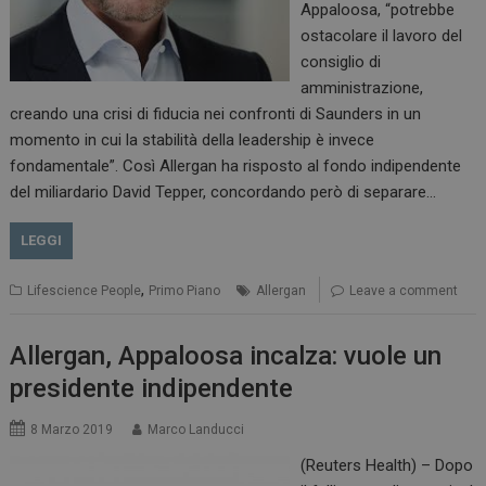
Appaloosa, “potrebbe
ostacolare il lavoro del
consiglio di
amministrazione,
creando una crisi di fiducia nei confronti di Saunders in un
momento in cui la stabilità della leadership è invece
fondamentale”. Così Allergan ha risposto al fondo indipendente
del miliardario David Tepper, concordando però di separare…
LEGGI
,
Lifescience People
Primo Piano
Allergan
Leave a comment
tracking-sites-
www.dailyhealthindustry.it
4
ironfish-session-id
settimane
2 giorni
Allergan, Appaloosa incalza: vuole un
presidente indipendente
ARRAffinity
Sessione
Microsoft Corporation
8 Marzo 2019
Marco Landucci
.www.dailyhealthindustry.it
(Reuters Health) – Dopo