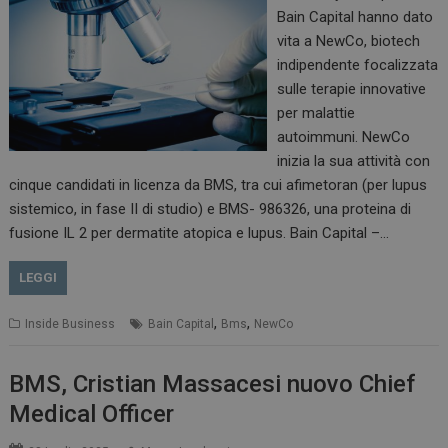
Bain Capital hanno dato
vita a NewCo, biotech
indipendente focalizzata
tracking-sites-
www.dailyhealthindustry.it
4
sulle terapie innovative
ironfish-session-id
settimane
2 giorni
per malattie
autoimmuni. NewCo
inizia la sua attività con
cinque candidati in licenza da BMS, tra cui afimetoran (per lupus
ARRAffinity
Sessione
Microsoft Corporation
sistemico, in fase II di studio) e BMS- 986326, una proteina di
.www.dailyhealthindustry.it
fusione IL 2 per dermatite atopica e lupus. Bain Capital –…
LEGGI
,
,
Inside Business
Bain Capital
Bms
NewCo
BMS, Cristian Massacesi nuovo Chief
Medical Officer