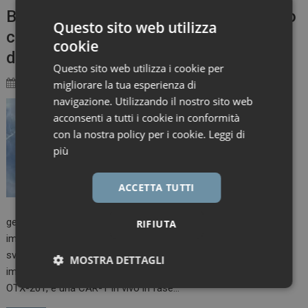
BMS punta sulle terapie cellulari in vivo
Questo sito web utilizza
con l’acquisizione da 1,5 miliardi di
cookie
dollari di Orbital
Questo sito web utilizza i cookie per
migliorare la tua esperienza di
13 Ottobre 2025
Marco Landucci
navigazione. Utilizzando il nostro sito web
Bristol Myers Squibb
acconsenti a tutti i cookie in conformità
investe ancora nelle
con la nostra policy per i cookie.
Leggi di
terapie cellulari e
più
acquisisce Orbital
Therapeutics per 1,5
ACCETTA TUTTI
miliardi di dollari,
puntando sulla nuova
generazione di CAR-T in vivo, capaci di riprogrammare le cellule
RIFIUTA
immunitarie direttamente all’interno dell’organismo. Orbital
sviluppa farmaci a RNA progettati per indirizzare la risposta
MOSTRA DETTAGLI
immunitaria contro diverse patologie. Il suo asset principale,
OTX-201, è una CAR-T in vivo in fase…
Necessari
Marketing