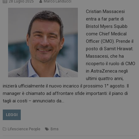
28 Luglio 2025
Marco Landucci
Cristian Massacesi
_ga_Z2VT792F98
.dailyhealthindustry.it
1 anno 1
mese
entra a far parte di
Bristol Myers Squibb
come Chief Medical
Officer (CMO). Prende il
tracking-sites-
www.dailyhealthindustry.it
4
posto di Samit Hirawat.
ironfish-tracking-
settimane
Massacesi, che ha
enable
2 giorni
ricoperto il ruolo di CMO
in AstraZeneca negli
ultimi quattro anni,
CookieScriptConsent
5 mesi 3
CookieScript
inizierà ufficialmente il nuovo incarico il prossimo 1° agosto. Il
settimane
www.dailyhealthindustry.it
manager è chiamato ad affrontare sfide importanti: il piano di
tagli ai costi – annunciato da…
LEGGI
Lifescience People
Bms