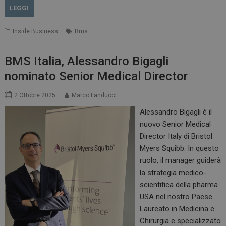
LEGGI
Inside Business
Bms
Necessari
Marketing
BMS Italia, Alessandro Bigagli
nominato Senior Medical Director
I cookie necessari contribuiscono a rendere fruibile il
sito web abilitandone funzionalità di base quali la
navigazione sulle pagine e l'accesso alle aree
2 Ottobre 2025
Marco Landucci
protette del sito. Il sito web non è in grado di
funzionare correttamente senza questi cookie.
Alessandro Bigagli è il
NOME
FORNITORE / DOMINIO
nuovo Senior Medical
SCADENZA
Director Italy di Bristol
_ga
1 anno 1
Google LLC
mese
.dailyhealthindustry.it
Myers Squibb. In questo
ruolo, il manager guiderà
la strategia medico-
scientifica della pharma
USA nel nostro Paese.
Laureato in Medicina e
Chirurgia e specializzato