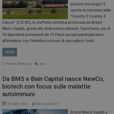
pazienti oncologici. È
questa la missione della
“Country 2 Country 4
Cancer” (C2C4C), la staffetta ciclistica promossa da Bristol
Myers Squibb, giunta alla dodicesima edizione. Quest’anno, più di
95 dipendenti provenienti da 19 Paesi europei parteciperanno
all’iniziativa, con l’obiettivo comune di raccogliere fondi…
PHPSESSID
Sessione
PHP.net
www.dailyhealthindustry.it
LEGGI
Patient Advocacy
Bms
Da BMS e Bain Capital nasce NewCo,
biotech con focus sulle malattie
autoimmuni
30 Luglio 2025
Marco Landucci
Bristol Myers Squibb e