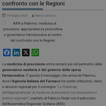
confronto con le Regioni
29 Maggio 2026
Marco Landucci
F
Li
X
W
a
n
h
La
medicina di precisione
entra sempre più nel perimetro della
ce
ke
at
governance sanitaria e del governo della spesa
b
dI
s
farmaceutica.
È questo il messaggio che arriva da Palermo,
o
n
A
dove l’
Agenzia Italiana del Farmaco
ha riunito istituzioni, clinici
e decisori regionali per il convegno
“La Roadmap
o
p
dell’Appropriatezza: la medicina di precisione tra innovazione e
k
p
pratica regionale”
, ospitato al Palazzo Reale con il patrocinio
dell’Assemblea Regionale Siciliana (ARS).