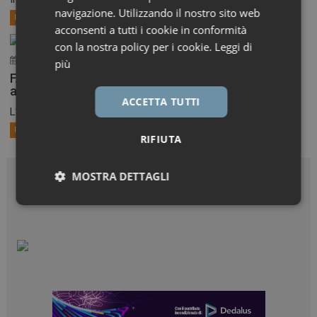
navigazione. Utilizzando il nostro sito web
Primo Piano
acconsenti a tutti i cookie in conformità
con la nostra policy per i cookie.
Leggi di
30 Luglio 2026
ironfish_distributor
più
FAST-EU, AIFA aggiorna l’elenco dei Comitati etici
aderenti
ACCETTA TUTTI
L’Agenzia ha pubblicato l’elenco aggiornato al 27 luglio dei...
Primo Piano
RIFIUTA
MOSTRA DETTAGLI
Necessari
Marketing
Necessari
Marketing