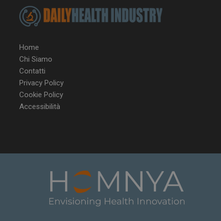
YSC
Ses
Google LLC
.youtube.com
Home
VISITOR_INFO1_LIVE
5 m
Google LLC
sett
.youtube.com
Chi Siamo
Contatti
Privacy Policy
Cookie Policy
Accessibilità