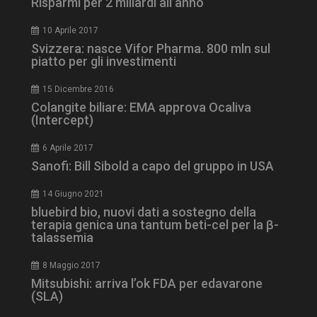
Risparmi per 2 miliardi all’anno
10 Aprile 2017
NOME
FORNITORE / DOMINIO
SCA
Svizzera: nasce Vifor Pharma. 800 mln sul
__Secure-ROLLOUT_TOKEN
.youtube.com
5 m
piatto per gli investimenti
sett
15 Dicembre 2016
Colangite biliare: EMA approva Ocaliva
(Intercept)
6 Aprile 2017
tracking-sites-ironfish-
www.dailyhealthindustry.it
Sanofi: Bill Sibold a capo del gruppo in USA
tracking-named-enable
sett
2 g
14 Giugno 2021
bluebird bio, nuovi dati a sostegno della
terapia genica una tantum beti-cel per la β-
talassemia
__Secure-YNID
.youtube.com
5 m
8 Maggio 2017
sett
Mitsubishi: arriva l’ok FDA per edavarone
(SLA)