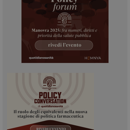
PHPSESSID
Sessione
PHP.net
www.dailyhealthindustry.it
tracking-sites-
www.dailyhealthindustry.it
4
ironfish-session-id
settimane
2 giorni