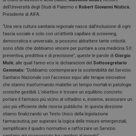
dell’Università degli Studi di Palermo e
Robert Giovanni Nisticò
,
Presidente di AIFA.
“Una vera cultura sanitaria regionale nasce dall’inclusione di ogni
fascia sociale e solo con un’attività capillare di screening,
democratica e universale, si possono abbattere tante criticità:
sono sfide che dobbiamo vincere per puntare a una medicina 5.0:
preventiva, predittiva e di precisione”, queste le parole di
Giorgio
Mulè
, alle quali fanno eco le dichiarazioni del
Sottosegretario
Gemmato:
“Dobbiamo contemperare la sostenibilità del Servizio
Sanitario Nazionale con l’accesso equo alle terapie innovative
che stanno trasformando malattie un tempo mortali in patologie
croniche gestibili. L’obiettivo è trovare un equilibrio concreto:
portare il farmaco più vicino al cittadino e, insieme, assicurare un
uso più efficiente delle risorse pubbliche. In questa direzione
stiamo finalizzando un Testo Unico della legislazione
farmaceutica, per superare la logica delle misure emergenziali,
semplificare il quadro normativo e rafforzare un Servizio
sanitario già riconosciuto tra i migliori al mondo”.