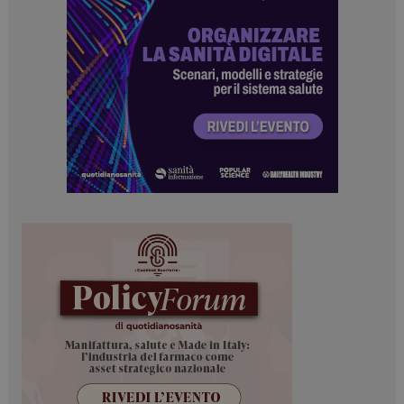
I cookie necessari contribuiscono a rendere fruibile il
sito web abilitandone funzionalità di base quali la
navigazione sulle pagine e l'accesso alle aree
protette del sito. Il sito web non è in grado di
funzionare correttamente senza questi cookie.
NOME
FORNITORE / DOMINIO
SCADENZA
_ga
1 anno 1
Google LLC
mese
.dailyhealthindustry.it