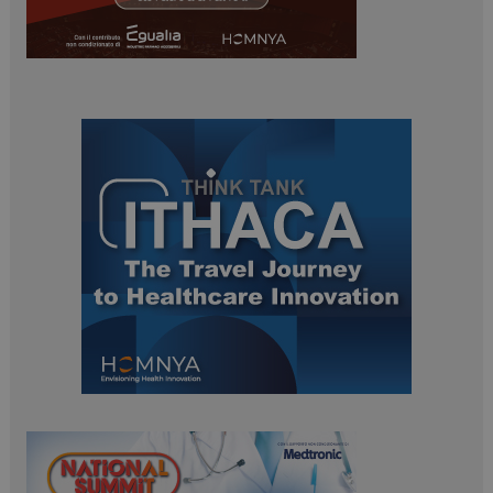
ARRAffinity
Sessione
Microsoft Corporation
.www.dailyhealthindustry.it
_ga_Z2VT792F98
.dailyhealthindustry.it
1 anno 1
mese