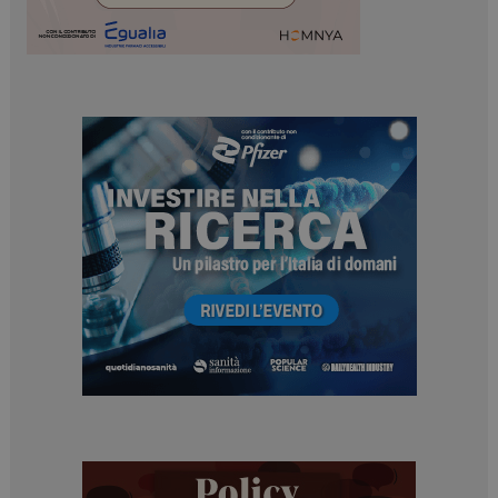
ARRAffinitySameSite
Sessione
Microsoft Corporation
.www.dailyhealthindustry.it