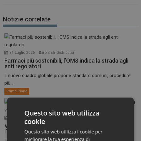
Notizie correlate
31 Luglio 2026
ironfish_distributor
Farmaci più sostenibili, l’OMS indica la strada agli
enti regolatori
Il nuovo quadro globale propone standard comuni, procedure
più...
Primo Piano
Questo sito web utilizza
30 Luglio 2026
ironfish_distributor
cookie
Vaccini anti-Covid, il CHMP raccomanda
l’aggiornamento alla variante XFG
Questo sito web utilizza i cookie per
migliorare la tua esperienza di
Il Comitato per i medicinali per uso umano dell’EMA,...