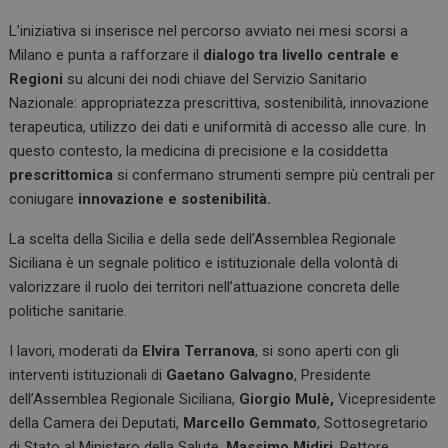
L’iniziativa si inserisce nel percorso avviato nei mesi scorsi a
Milano e punta a rafforzare il
dialogo tra livello centrale e
Regioni
su alcuni dei nodi chiave del Servizio Sanitario
Nazionale: appropriatezza prescrittiva, sostenibilità, innovazione
terapeutica, utilizzo dei dati e uniformità di accesso alle cure. In
questo contesto, la medicina di precisione e la cosiddetta
prescrittomica
si confermano strumenti sempre più centrali per
coniugare
innovazione e sostenibilità.
La scelta della Sicilia e della sede dell’Assemblea Regionale
Siciliana è un segnale politico e istituzionale della volontà di
valorizzare il ruolo dei territori nell’attuazione concreta delle
politiche sanitarie.
I lavori, moderati da
Elvira Terranova
, si sono aperti con gli
interventi istituzionali di
Gaetano Galvagno
, Presidente
dell’Assemblea Regionale Siciliana,
Giorgio Mulè,
Vicepresidente
della Camera dei Deputati,
Marcello Gemmato
, Sottosegretario
di Stato al Ministero della Salute,
Massimo Midiri
, Rettore