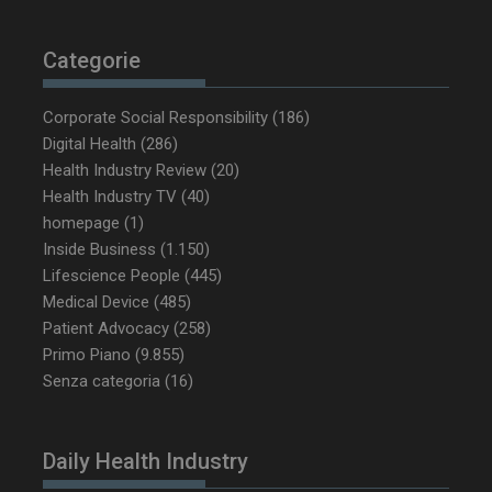
Categorie
Corporate Social Responsibility
(186)
Digital Health
(286)
Health Industry Review
(20)
VISITOR_PRIVACY_METADATA
5 m
YouTube
Health Industry TV
(40)
sett
.youtube.com
homepage
(1)
Inside Business
(1.150)
Lifescience People
(445)
Medical Device
(485)
Patient Advocacy
(258)
Primo Piano
(9.855)
Senza categoria
(16)
Daily Health Industry