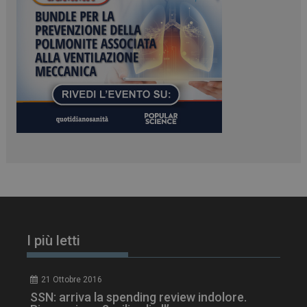
tracking-sites-
www.dailyhealthindustry.it
4
ironfish-tracking-
settimane
enable
2 giorni
CookieScriptConsent
5 mesi 3
CookieScript
settimane
www.dailyhealthindustry.it
I più letti
21 Ottobre 2016
SSN: arriva la spending review indolore.