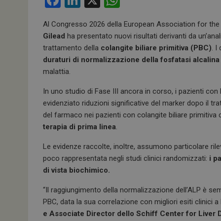
F
Li
X
W
a
n
h
Al Congresso 2026 della European Association for the S
ce
ke
at
Gilead
ha presentato nuovi risultati derivanti da un’ana
b
dI
s
trattamento della
colangite biliare primitiva (PBC)
. 
o
n
A
duraturi di normalizzazione della fosfatasi alcalin
malattia.
o
p
k
p
In uno studio di Fase III ancora in corso, i pazienti con
evidenziato riduzioni significative del marker dopo il tra
del farmaco nei pazienti con colangite biliare primitiva 
terapia di prima linea
.
Le evidenze raccolte, inoltre, assumono particolare r
poco rappresentata negli studi clinici randomizzati:
i p
di vista biochimico.
“Il raggiungimento della normalizzazione dell’ALP è se
PBC, data la sua correlazione con migliori esiti clinici 
e Associate Director dello Schiff Center for Liver 