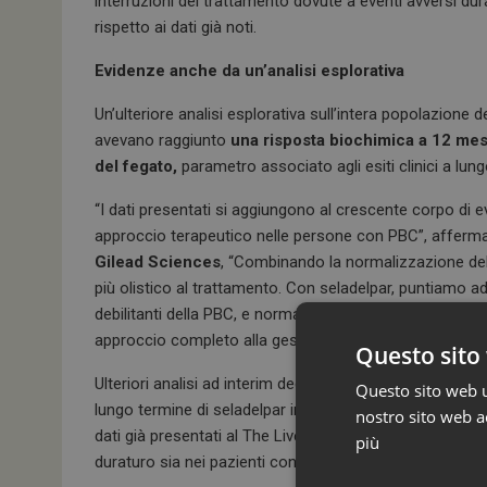
interruzioni del trattamento dovute a eventi avversi dur
rispetto ai dati già noti.
Evidenze anche da un’analisi esplorativa
Un’ulteriore analisi esplorativa sull’intera popolazione
avevano raggiunto
una risposta biochimica a 12 mes
del fegato,
parametro associato agli esiti clinici a lun
“I dati presentati si aggiungono al crescente corpo di 
approccio terapeutico nelle persone con PBC”, affer
Gilead Sciences
, “Combinando la normalizzazione del
più olistico al trattamento. Con seladelpar, puntiamo ad 
debilitanti della PBC, e normalizzare l’ALP, un marcator
approccio completo alla gestione della malattia”.
Questo sito 
Ulteriori analisi ad interim degli studi
ASSURE e RESP
Questo sito web ut
lungo termine di seladelpar in un’ampia popolazione di paz
nostro sito web ac
dati già presentati al The Liver Meeting 2025 e rafforza
più
duraturo sia nei pazienti con colangite biliare primitiva,