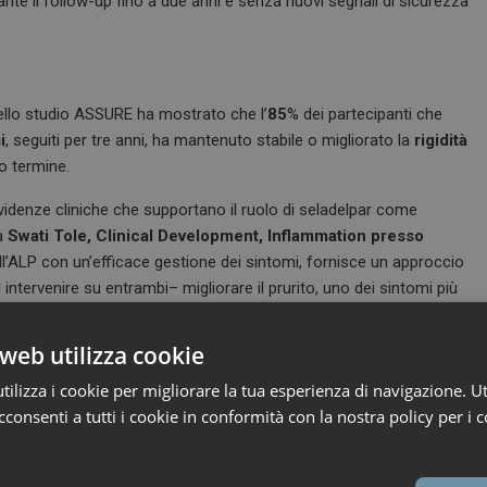
ante il follow-up fino a due anni e senza nuovi segnali di sicurezza
 dello studio ASSURE ha mostrato che l’
85
% dei partecipanti che
i
, seguiti per tre anni, ha mantenuto stabile o migliorato la
rigidità
go termine.
evidenze cliniche che supportano il ruolo di seladelpar come
ma
Swati Tole, Clinical Development, Inflammation presso
l’ALP con un’efficace gestione dei sintomi, fornisce un approccio
intervenire su entrambi– migliorare il prurito, uno dei sintomi più
e chiave del rischio di progressione della malattia – favorendo un
web utilizza cookie
ONSE
continuano a supportare il profilo di efficacia e sicurezza a
ilizza i cookie per migliorare la tua esperienza di navigazione. Ut
ienti con colangite biliare primitiva. I risultati si aggiungono ai
consenti a tutti i cookie in conformità con la nostra policy per i c
no il potenziale del farmaco nel favorire un beneficio clinico
 sia nelle popolazioni considerate ad alto rischio.