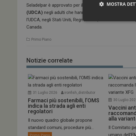
MOSTRA DET
Seladelpar è approvato per il trattamento della colangi
(UDCA)
negli adulti che hanno una risposta inadeguata
l’UDCA, negli Stati Uniti, Regno Unito, Australia e Isra
Canada.
Primo Piano
Notizie correlate
I cookie necessari con
e l'accesso alle aree 
NOME
31 Luglio 2026
ironfish_distributor
_ga
Farmaci più sostenibili, l’OMS
30 Luglio 20
indica la strada agli enti
Vaccini ant
regolatori
raccomand
alla varian
Il nuovo quadro globale propone
standard comuni, procedure più...
Il Comitato pe
umano dell’EM
Primo Piano