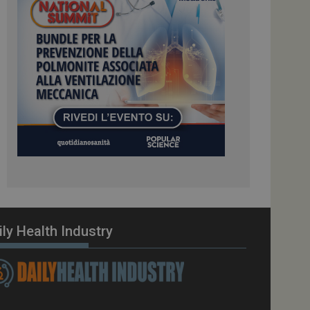
ome piattaforma di
el carico, questo
una sessione di
e gestite dallo
te sul linguaggio
erico utilizzato per
tente. Normalmente è
 il modo in cui
er il sito, ma un
di accesso per un
cazione per
 visitatore.
i Web eseguiti sulla
e utilizzato per il
i che le richieste
stradate allo stesso
ily Health Industry
zione.
gle Analytics per
azione per abilitare