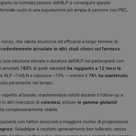
ggiunto la normalizzazione dell’ALP a conseguire questo
tenziale ruolo in una popolazione più ampia di persone con PBC,
n corso, che valuta sicurezza ed efficacia a lungo termine di
cedentemente arruolate in altri studi clinici sul farmaco.
o una riduzione elevata e duratura dell’ALP nei partecipanti con
arruolati, l
’83%
di quelli valutabili
ha raggiunto a 12 mesi la
me ALP =1×ULN e riduzione =15% — mentre il
74% ha mantenuto
sta persistente nel tempo.
 rispetto al basale, mantenendosi ridotti durante il follow-up a
in altri marcatori di
colestasi
, incluse
le gamma-glutamil
ta complessivamente stabile.
pazienti con fattori associati a maggiore rischio di progressione
iagnos
i. Seladelpar è risultato generalmente ben tollerato, senza