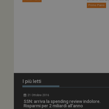
ARRAffinitySameSit
Primo Piano
PHPSESSID
tracking-sites-
ironfish-session-id
ARRAffinity
I più letti
_ga_Z2VT792F98
21 Ottobre 2016
tracking-sites-
SSN: arriva la spending review indolore.
ironfish-tracking-
enable
Risparmi per 2 miliardi all’anno