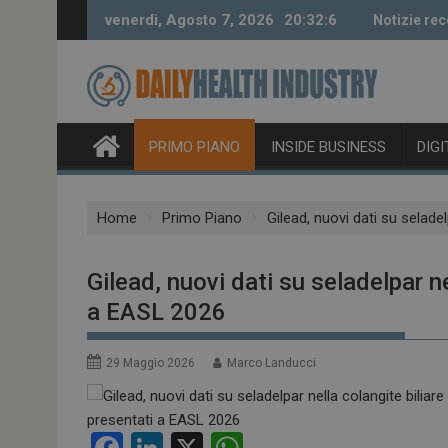
Skip
venerdì, Agosto 7, 2026
20:32:6
Notizie rec
to
content
PRIMO PIANO
INSIDE BUSINESS
DIG
Home
Primo Piano
Gilead, nuovi dati su selade
Gilead, nuovi dati su seladelpar ne
a EASL 2026
29 Maggio 2026
Marco Landucci