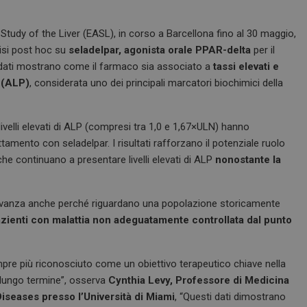
tudy of the Liver (EASL), in corso a Barcellona fino al 30 maggio,
lisi post hoc su
seladelpar,
agonista orale PPAR-delta
per il
I dati mostrano come il farmaco sia associato a
tassi elevati e
a (ALP)
, considerata uno dei principali marcatori biochimici della
 livelli elevati di ALP (compresi tra 1,0 e 1,67×ULN) hanno
ttamento con seladelpar. I risultati rafforzano il potenziale ruolo
che continuano a presentare livelli elevati di ALP
nonostante la
ilevanza anche perché riguardano una popolazione storicamente
azienti con malattia non adeguatamente controllata dal punto
mpre più riconosciuto come un obiettivo terapeutico chiave nella
a lungo termine”, osserva
Cynthia Levy, Professore di Medicina
Diseases presso l’Università di Miami
, “Questi dati dimostrano