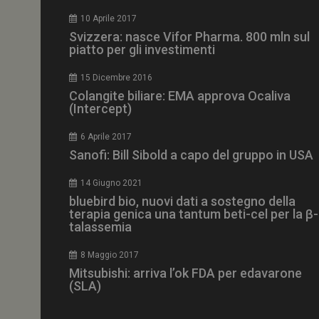
CookieScriptConse
10 Aprile 2017
Svizzera: nasce Vifor Pharma. 800 mln sul
piatto per gli investimenti
15 Dicembre 2016
NOME
Colangite biliare: EMA approva Ocaliva
(Intercept)
__Secure-ROLLOU
6 Aprile 2017
Sanofi: Bill Sibold a capo del gruppo in USA
tracking-sites-ironf
tracking-named-en
14 Giugno 2021
__Secure-YNID
bluebird bio, nuovi dati a sostegno della
terapia genica una tantum beti-cel per la β-
talassemia
8 Maggio 2017
VISITOR_PRIVACY_
Mitsubishi: arriva l’ok FDA per edavarone
(SLA)