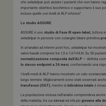
che seladelpar può aiutare i pazienti che non hanno ra
importante obiettivo biochimico e supportano il suo po
incluse quelle con livelli di ALP inferiori”.
Lo studio ASSURE
ASSURE è uno
studio di Fase III open-label,
tuttora i
seladelpar in persone con colangite biliare primitiva
pre
In un’analisi ad interim post hoc, seladelpar ha mostrat
valori basali compresi tra 1,0 e 1,67×ULN. Su 50 pazienti 
normalizzazione composita dell’ALP
— definita co
lo stesso endpoint a 24 mesi
, confermando una rispo
I livelli medi di ALP hanno mostrato un calo sostanziale
lungo termine. Miglioramenti sono stati osservati anche 
transferasi (GGT)
, mentre la
bilirubina totale
è rimas
La popolazione inclusa nell’analisi comprendeva anche 
della malattia, tra cui
cirrosi
ed età più
giovane alla d