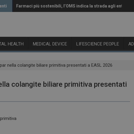
enti
Farmaci più sostenibili, l’OMS indica la strada agli enti rego
Vaccini anti-Covid, il CHMP raccomanda l’aggiornamento a
ITAL HEALTH
MEDICAL DEVICE
LIFESCIENCE PEOPLE
A
lpar nella colangite biliare primitiva presentati a EASL 2026
lla colangite biliare primitiva presentati