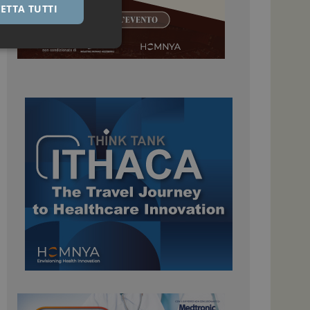
ETTA TUTTI
igazione sulle pagine
kie.
 Google Universal
nificativo del
tilizzato da Google.
stinguere utenti
o in modo casuale
uso in ogni richiesta
colare i dati di
apporti di analisi dei