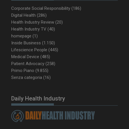
Corporate Social Responsibility
(186)
Digital Health
(286)
Health Industry Review
(20)
_ga_Z2VT792F98
.dailyhealthindustry.it
1 anno 1
Health Industry TV
(40)
mese
homepage
(1)
Inside Business
(1.150)
Lifescience People
(445)
Medical Device
(485)
tracking-sites-
www.dailyhealthindustry.it
4
Patient Advocacy
(258)
ironfish-tracking-
settimane
enable
2 giorni
Primo Piano
(9.855)
Senza categoria
(16)
CookieScriptConsent
5 mesi 3
CookieScript
settimane
Daily Health Industry
www.dailyhealthindustry.it