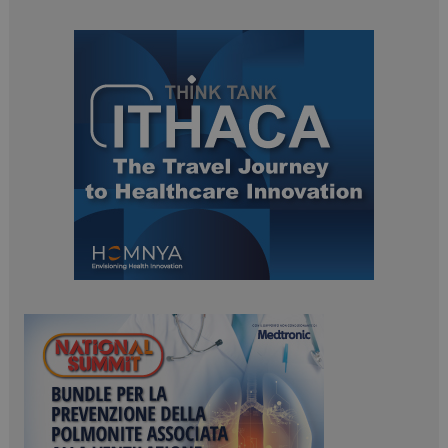
ARRAffinitySameSite
Sessione
Microsoft Corporation
.www.dailyhealthindustry.it