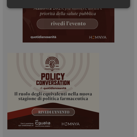
Necessari
Marketing
Necessari
Marketing
I cookie necessari contribuiscono a rendere fruibile il
sito web abilitandone funzionalità di base quali la
navigazione sulle pagine e l'accesso alle aree
protette del sito. Il sito web non è in grado di
funzionare correttamente senza questi cookie.
NOME
FORNITORE / DOMINIO
SCADENZA
_ga
1 anno 1
Google LLC
mese
.dailyhealthindustry.it