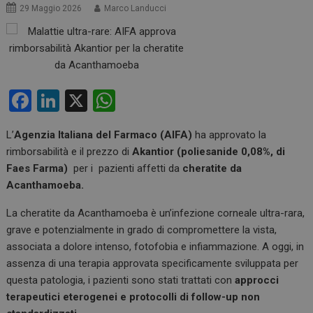
29 Maggio 2026
Marco Landucci
F
Li
X
W
a
n
h
L’
Agenzia Italiana del Farmaco (AIFA)
ha approvato la
ce
ke
at
rimborsabilità e il prezzo di
Akantior (poliesanide 0,08%, di
b
dI
s
Faes Farma)
per i pazienti affetti da
cheratite da
o
n
A
Acanthamoeba.
o
p
La cheratite da Acanthamoeba è un’infezione corneale ultra-rara,
k
p
grave e potenzialmente in grado di compromettere la vista,
associata a dolore intenso, fotofobia e infiammazione. A oggi, in
assenza di una terapia approvata specificamente sviluppata per
questa patologia, i pazienti sono stati trattati con
approcci
terapeutici eterogenei e protocolli di follow-up non