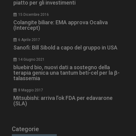
piatto per gli investimenti
15 Dicembre 2016
Colangite biliare: EMA approva Ocaliva
(Intercept)
6 Aprile 2017
tracking-sites-
www.dailyhealthindustry.it
4
ironfish-session-id
settimane
Sanofi: Bill Sibold a capo del gruppo in USA
2 giorni
14 Giugno 2021
bluebird bio, nuovi dati a sostegno della
terapia genica una tantum beti-cel per la β-
ARRAffinity
Sessione
Microsoft Corporation
talassemia
.www.dailyhealthindustry.it
8 Maggio 2017
Mitsubishi: arriva l’ok FDA per edavarone
(SLA)
Categorie