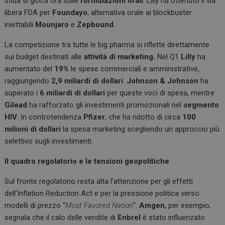
sfida si gioca ora sulle
formulazioni orali
: Lilly ha ottenuto il via
libera FDA per
Foundayo
, alternativa orale ai blockbuster
iniettabili
Mounjaro
e
Zepbound.
La competizione tra tutte le big pharma si riflette direttamente
sui budget destinati alle
attività di marketing.
Nel Q1
Lilly
ha
aumentato del
19%
le spese commerciali e amministrative,
raggiungendo
2,9 miliardi di dollari
.
Johnson & Johnson
ha
superato i
6 miliardi di dollari
per queste voci di spesa, mentre
Gilead
ha rafforzato gli investimenti promozionali nel
segmento
HIV
. In controtendenza
Pfizer
, che ha ridotto di circa
100
milioni di dollari
la spesa marketing scegliendo un approccio più
selettivo sugli investimenti.
Il quadro regolatorio e le tensioni geopolitiche
Sul fronte regolatorio resta alta l’attenzione per gli effetti
dell’Inflation Reduction Act e per la pressione politica verso
modelli di prezzo “
Most Favored Nation
”.
Amgen
, per esempio,
segnala che il calo delle vendite di
Enbrel
è stato influenzato