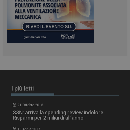
PHPSESSID
Sessione
PHP.net
www.dailyhealthindustry.it
I più letti
21 Ottobre 2016
tracking-sites-
www.dailyhealthindustry.it
4
SSN: arriva la spending review indolore.
ironfish-session-id
settimane
Risparmi per 2 miliardi all’anno
2 giorni
10 Aprile 2017