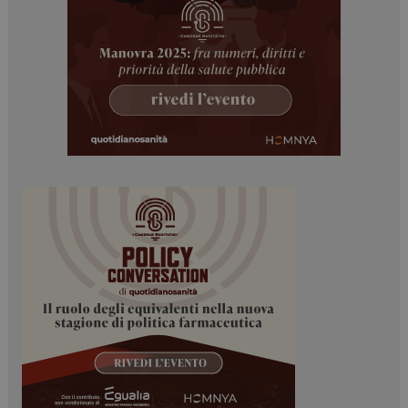
sito web abilitandone funzionalità di base quali la
navigazione sulle pagine e l'accesso alle aree
protette del sito. Il sito web non è in grado di
funzionare correttamente senza questi cookie.
NOME
FORNITORE / DOMINIO
SCADENZA
_ga
1 anno 1
Google LLC
mese
.dailyhealthindustry.it