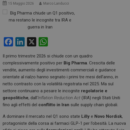
15 Maggio 2026
Marco Landucci
F
Li
X
W
a
n
h
Il primo trimestre 2026 si chiude con un quadro
ce
ke
at
complessivamente positivo per
Big Pharma
. Crescita delle
b
dI
s
vendite, aumento degli investimenti commerciali e guidance
o
n
A
orientate al rialzo hanno segnato i primi tre mesi dell’anno, in
netto contrasto con la volatilità registrata nel 2025. Ma sul
o
p
settore continuano a pesare le incognite
regolatorie e
k
p
geopolitiche
, dall’
Inflation Reduction Act
(IRA) negli Stati Uniti
fino agli effetti del
conflitto in Iran
sulle supply chain globali.
A dominare il mercato nel Q1 sono state
Lilly
e
Novo Nordisk
,
protagoniste della corsa ai farmaci GLP-1 per l’obesità. La nuova