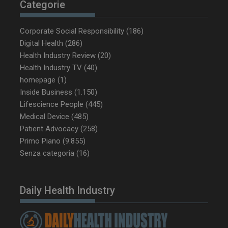
tracking-sites-
www.dailyhealthindustry.it
4
Categorie
ironfish-tracking-
settimane
enable
2 giorni
Corporate Social Responsibility
(186)
Digital Health
(286)
Health Industry Review
(20)
CookieScriptConsent
5 mesi 3
CookieScript
settimane
www.dailyhealthindustry.it
Health Industry TV
(40)
homepage
(1)
Inside Business
(1.150)
Lifescience People
(445)
Medical Device
(485)
Patient Advocacy
(258)
Primo Piano
(9.855)
Senza categoria
(16)
Daily Health Industry