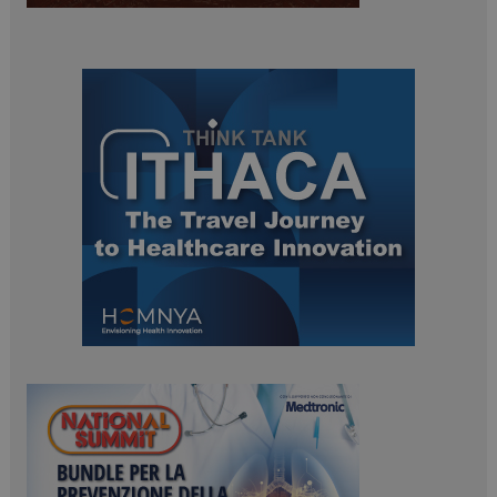
ARRAffinitySameSite
Sessione
Microsoft Corporation
.www.dailyhealthindustry.it