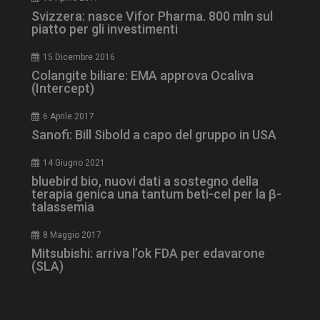
Svizzera: nasce Vifor Pharma. 800 mln sul
piatto per gli investimenti
ARRAffinity
Sessione
Microsoft Corporation
.www.dailyhealthindustry.it
15 Dicembre 2016
Colangite biliare: EMA approva Ocaliva
(Intercept)
6 Aprile 2017
Sanofi: Bill Sibold a capo del gruppo in USA
14 Giugno 2021
bluebird bio, nuovi dati a sostegno della
terapia genica una tantum beti-cel per la β-
talassemia
8 Maggio 2017
_ga_Z2VT792F98
.dailyhealthindustry.it
1 anno 1
mese
Mitsubishi: arriva l’ok FDA per edavarone
(SLA)