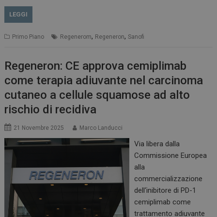
LEGGI
,
,
Primo Piano
Regenerom
Regeneron
Sanofi
Regeneron: CE approva cemiplimab
come terapia adiuvante nel carcinoma
cutaneo a cellule squamose ad alto
rischio di recidiva
21 Novembre 2025
Marco Landucci
Via libera dalla
Commissione Europea
alla
commercializzazione
dell‘inibitore di PD-1
cemiplimab come
trattamento adiuvante