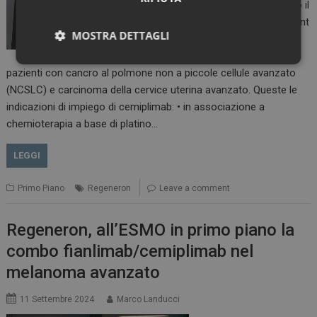
che ha come bersaglio il
recettore del checkpoint
MOSTRA DETTAGLI
immunitario PD-1 sulle
cellule T – per alcuni
Necessari
Marketing
pazienti con cancro al polmone non a piccole cellule avanzato
(NCSLC) e carcinoma della cervice uterina avanzato. Queste le
indicazioni di impiego di cemiplimab: • in associazione a
chemioterapia a base di platino…
LEGGI
Necessari
Marketing
Primo Piano
Regeneron
Leave a comment
I cookie necessari contribuiscono a rendere fruibile il
sito web abilitandone funzionalità di base quali la
navigazione sulle pagine e l'accesso alle aree
Regeneron, all’ESMO in primo piano la
protette del sito. Il sito web non è in grado di
funzionare correttamente senza questi cookie.
combo fianlimab/cemiplimab nel
NOME
FORNITORE / DOMINIO
SCADENZA
melanoma avanzato
_ga
1 anno 1
Google LLC
mese
.dailyhealthindustry.it
11 Settembre 2024
Marco Landucci