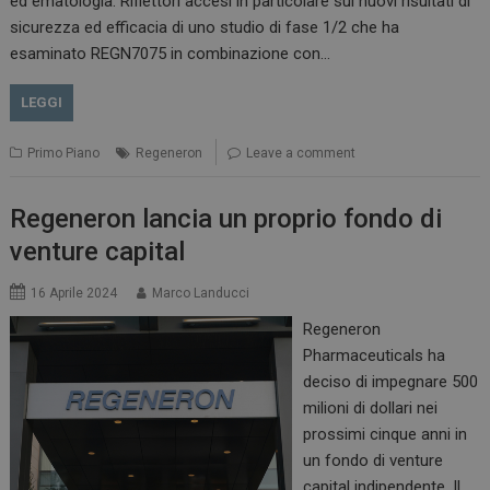
ed ematologia. Riflettori accesi in particolare sui nuovi risultati di
sicurezza ed efficacia di uno studio di fase 1/2 che ha
esaminato REGN7075 in combinazione con…
LEGGI
Primo Piano
Regeneron
Leave a comment
_ga_Z2VT792F98
.dailyhealthindustry.it
1 anno 1
mese
Regeneron lancia un proprio fondo di
venture capital
16 Aprile 2024
Marco Landucci
tracking-sites-
www.dailyhealthindustry.it
4
ironfish-tracking-
settimane
Regeneron
enable
2 giorni
Pharmaceuticals ha
deciso di impegnare 500
milioni di dollari nei
CookieScriptConsent
5 mesi 3
CookieScript
prossimi cinque anni in
settimane
www.dailyhealthindustry.it
un fondo di venture
capital indipendente. Il