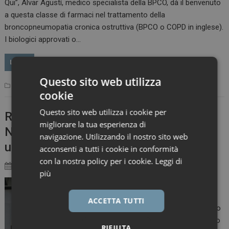
Qui”, Alvar Agustí, medico specialista della BPCO, dà il benvenuto
a questa classe di farmaci nel trattamento della
broncopneumopatia cronica ostruttiva (BPCO o COPD in inglese).
I biologici approvati o…
LEGGI
Questo sito web utilizza
,
Primo Piano
Regeneron
Sanofi
Leave a comment
cookie
Questo sito web utilizza i cookie per
Regeneron: ok AIFA a cemiplimab nel
migliorare la tua esperienza di
NSCLC e nel cancro della cervice
navigazione. Utilizzando il nostro sito web
uterina
acconsenti a tutti i cookie in conformità
con la nostra policy per i cookie.
Leggi di
8 Ottobre 2024
Marco Landucci
più
AIFA ha approvato la
rimborsabilità di
ACCETTA TUTTI
cemiplimab – anticorpo
completamente umano
RIFIUTA