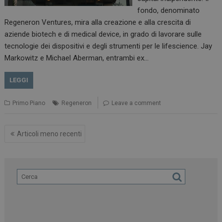
fondo, denominato
Regeneron Ventures, mira alla creazione e alla crescita di
aziende biotech e di medical device, in grado di lavorare sulle
tecnologie dei dispositivi e degli strumenti per le lifescience. Jay
Markowitz e Michael Aberman, entrambi ex…
LEGGI
Primo Piano
Regeneron
Leave a comment
Navigazione
Articoli meno recenti
articoli
NOME
FORNITORE / DOMINIO
SCA
__Secure-ROLLOUT_TOKEN
.youtube.com
5 m
sett