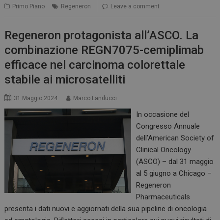
Primo Piano
Regeneron
Leave a comment
Regeneron protagonista all’ASCO. La
combinazione REGN7075-cemiplimab
efficace nel carcinoma colorettale
stabile ai microsatelliti
31 Maggio 2024
tracking-sites-
Marco Landucci
www.dailyhealthindustry.it
4
ironfish-session-id
settimane
2 giorni
In occasione del
Congresso Annuale
dell’American Society of
Clinical Oncology
ARRAffinity
Sessione
Microsoft Corporation
(ASCO) – dal 31 maggio
.www.dailyhealthindustry.it
al 5 giugno a Chicago –
Regeneron
Pharmaceuticals
presenta i dati nuovi e aggiornati della sua pipeline di oncologia