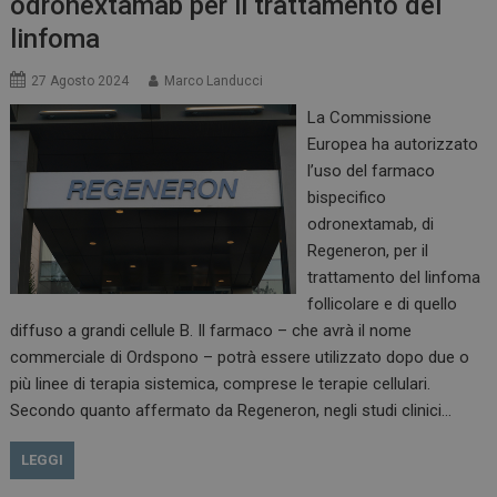
odronextamab per il trattamento del
ARRAffinitySameSite
Sessione
Microsoft Corporation
.www.dailyhealthindustry.it
linfoma
27 Agosto 2024
Marco Landucci
La Commissione
Europea ha autorizzato
l’uso del farmaco
bispecifico
odronextamab, di
Regeneron, per il
trattamento del linfoma
follicolare e di quello
PHPSESSID
Sessione
PHP.net
diffuso a grandi cellule B. Il farmaco – che avrà il nome
www.dailyhealthindustry.it
commerciale di Ordspono – potrà essere utilizzato dopo due o
più linee di terapia sistemica, comprese le terapie cellulari.
Secondo quanto affermato da Regeneron, negli studi clinici…
LEGGI