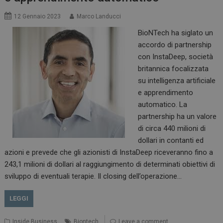
Necessari
Marketing
12 Gennaio 2023
Marco Landucci
I cookie necessari contribuiscono a rendere fruibile il
sito web abilitandone funzionalità di base quali la
BioNTech ha siglato un
navigazione sulle pagine e l'accesso alle aree
accordo di partnership
protette del sito. Il sito web non è in grado di
funzionare correttamente senza questi cookie.
con InstaDeep, società
NOME
FORNITORE / DOMINIO
britannica focalizzata
SCADENZA
su intelligenza artificiale
_ga
1 anno 1
Google LLC
mese
.dailyhealthindustry.it
e apprendimento
automatico. La
partnership ha un valore
di circa 440 milioni di
dollari in contanti ed
azioni e prevede che gli azionisti di InstaDeep riceveranno fino a
243,1 milioni di dollari al raggiungimento di determinati obiettivi di
sviluppo di eventuali terapie. Il closing dell’operazione…
LEGGI
Inside Business
Biontech
Leave a comment