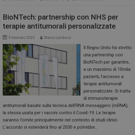
BioNTech: partnership con NHS per
terapie antitumorali personalizzate
9 Gennaio 2023
Marco Landucci
Il Regno Unito ha stretto
una partnership con
BioNTech per garantire,
ARRAffinitySameSite
Sessione
Microsoft Corporation
a un massimo di 10mila
.www.dailyhealthindustry.it
pazienti, l’accesso a
terapie antitumorali
personalizzate. Si tratta
di immunoterapie
antitumorali basate sulla tecnica dell’RNA messaggero (mRNA),
la stessa usata per i vaccini contro il Covid-19. Le terapie
saranno fornite principalmente nel contesto di studi clinici.
L’accordo si estenderà fino al 2030 e potrebbe…