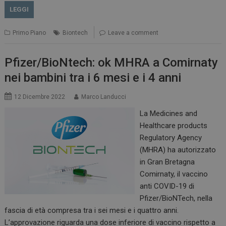
LEGGI
PHPSESSID
Sessione
PHP.net
Primo Piano
Biontech
Leave a comment
www.dailyhealthindustry.it
Pfizer/BioNtech: ok MHRA a Comirnaty
nei bambini tra i 6 mesi e i 4 anni
12 Dicembre 2022
Marco Landucci
La Medicines and
Healthcare products
Regulatory Agency
(MHRA) ha autorizzato
in Gran Bretagna
Comirnaty, il vaccino
anti COVID-19 di
Pfizer/BioNTech, nella
fascia di età compresa tra i sei mesi e i quattro anni.
tracking-sites-
www.dailyhealthindustry.it
4
ironfish-session-id
settimane
L’approvazione riguarda una dose inferiore di vaccino rispetto a