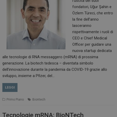
l’uscita dei suoi
fondatori, Uğur Şahin e
Özlem Türeci, che entro
la fine dell’anno
lasceranno
rispettivamente i ruoli di
CEO e Chief Medical
Officer per guidare una
nuova startup dedicata
alle tecnologie di RNA messaggero (mRNA) di prossima
generazione. La biotech tedesca – diventata simbolo
dell’innovazione durante la pandemia da COVID-19 grazie allo
sviluppo, insieme a Pfizer, del…
LEGGI
Primo Piano
Biontech
Tecnologie mRNA: BioNTech