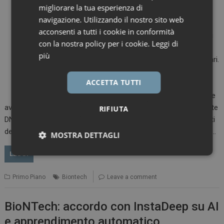
migliorare la tua esperienza di
Germania a Marburg,
navigazione. Utilizzando il nostro sito web
destinato alla
acconsenti a tutti i cookie in conformità
produzione di materiali
con la nostra policy per i cookie.
Leggi di
per vaccini, terapie a
più
base di mRNA e cellulari.
Una volta che la
ACCETTA TUTTI
struttura sarà
pienamente operativa e
avrà superato tutti i controlli normativi, produrrà autonomamente
RIFIUTA
DNA plasmidico per farmaci candidati e anche eventuali prodotti
destinati al mercato. “Presso il nostro sito di Marburg, abbiamo…
MOSTRA DETTAGLI
LEGGI
Necessari
Marketing
Primo Piano
Biontech
Leave a comment
BioNTech: accordo con InstaDeep su AI
e apprendimento automatico