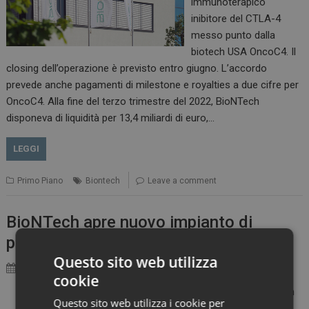
immunoterapico
inibitore del CTLA-4
messo punto dalla
biotech USA OncoC4. Il
closing dell’operazione è previsto entro giugno. L’accordo
prevede anche pagamenti di milestone e royalties a due cifre per
OncoC4. Alla fine del terzo trimestre del 2022, BioNTech
disponeva di liquidità per 13,4 miliardi di euro,…
LEGGI
Primo Piano
Biontech
Leave a comment
BioNTech apre nuovo impianto di
produzione in Germania
Questo sito web utilizza
10 Febbraio 2023
Marco Landucci
cookie
BioNTech ha aperto un
Questo sito web utilizza i cookie per
nuovo impianto in