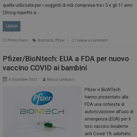
2 giorni
quella utilizzata per i soggetti di età compresa tra i 5 e gli 11 anni
(3mcg rispetto a…
LEGGI
ARRAffinity
Sessione
Microsoft Corporation
.www.dailyhealthindustry.it
,
Primo Piano
Biontech
Pfizer
Leave a comment
Pfizer/BioNtech: EUA a FDA per nuovo
vaccino COVID ai bambini
6 Dicembre 2022
Marco Landucci
Pfizer e BioNTech
hanno presentato alla
FDA una richiesta di
autorizzazione all’uso di
_ga_Z2VT792F98
.dailyhealthindustry.it
1 anno 1
emergenza (EUA) per il
mese
loro vaccino bivalente
anti Covid-19, adattato