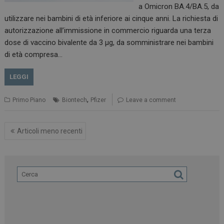
a Omicron BA.4/BA.5, da
utilizzare nei bambini di età inferiore ai cinque anni. La richiesta di
tracking-sites-
www.dailyhealthindustry.it
4
autorizzazione all’immissione in commercio riguarda una terza
ironfish-tracking-
settimane
enable
2 giorni
dose di vaccino bivalente da 3 µg, da somministrare nei bambini
di età compresa…
LEGGI
CookieScriptConsent
5 mesi 3
CookieScript
settimane
www.dailyhealthindustry.it
,
Primo Piano
Biontech
Pfizer
Leave a comment
Navigazione
Articoli meno recenti
articoli