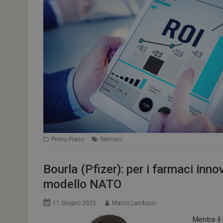
tracking-sites-
ironfish-tracking-
enable
CookieScriptConse
NOME
__Secure-ROLLOU
tracking-sites-ironf
tracking-named-en
Primo Piano
farmaci
__Secure-YNID
Bourla (Pfizer): per i farmaci inno
modello NATO
11 Giugno 2025
Marco Landucci
VISITOR_PRIVACY_
Mentre il