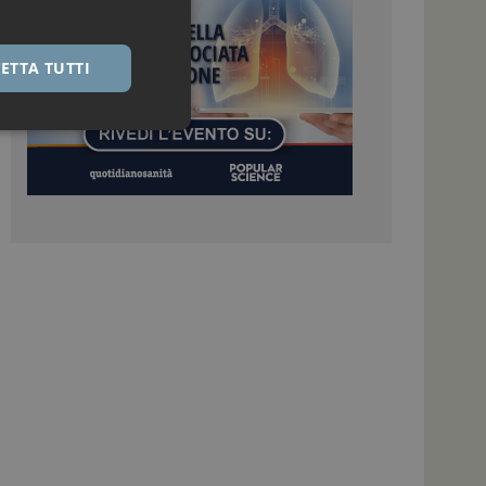
ETTA TUTTI
igazione sulle pagine
kie.
 Google Universal
nificativo del
tilizzato da Google.
stinguere utenti
o in modo casuale
uso in ogni richiesta