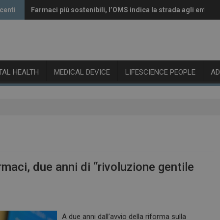
centi
Farmaci più sostenibili, l’OMS indica la strada agli enti re
Vaccini anti-Covid, il CHMP raccomanda l’aggiornamento 
ITAL HEALTH
MEDICAL DEVICE
LIFESCIENCE PEOPLE
A
rmaci, due anni di “rivoluzione gentile
A due anni dall’avvio della riforma sulla