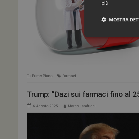
più
MOSTRA DET
Primo Piano
farmaci
Trump: “Dazi sui farmaci fino al 
I cookie necessari con
e l'accesso alle aree 
6 Agosto 2025
Marco Landucci
NOME
_ga