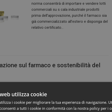
norma consentirà di importare e vendere lotti
commerciali su s cala industriale prodotti
prima dell’approvazione, purché il farmaco sia
già commercializzato all’estero e disponga del
relativo certificato…
zione sul farmaco e sostenibilità del
La Società Italiana di Farmacologia (SIF) ed
web utilizza cookie
EGUALIA – Industrie Farmaci Accessibili
ilizza i cookie per migliorare la tua esperienza di navigazione. Ut
hanno firmato un accordo per promuovere un
consenti a tutti i cookie in conformità con la nostra policy per i c
modello di collaborazione tra mondo