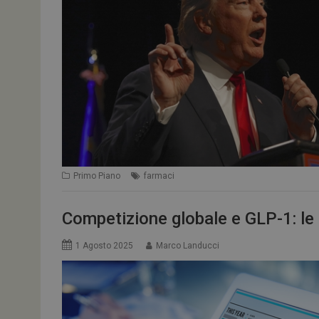
ARRAffinitySameSit
PHPSESSID
Primo Piano
farmaci
tracking-sites-
ironfish-session-id
Competizione globale e GLP-1: le 
ARRAffinity
1 Agosto 2025
Marco Landucci
_ga_Z2VT792F98