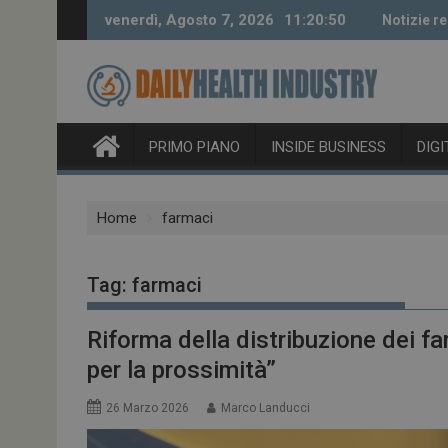
Skip
venerdì, Agosto 7, 2026
11:20:52
Notizie re
to
content
PRIMO PIANO
INSIDE BUSINESS
DIG
Home
farmaci
Tag:
farmaci
Riforma della distribuzione dei fa
per la prossimità”
26 Marzo 2026
Marco Landucci