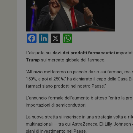
F
Li
X
W
a
n
h
L’aliquota sui
dazi
dei prodotti farmaceutici
importati
ce
ke
at
Trump
sul mercato globale del farmaco.
b
dI
s
“All’inizio metteremo un piccolo dazio sui farmaci, ma
o
n
A
150%, e poi al 250%,” ha dichiarato il capo della Casa B
o
p
farmaci siano prodotti nel nostro Paese.”
k
p
L’annuncio formale dell’aumento è atteso “entro la pros
importazioni di semiconduttori.
La nuova stretta si inserisce in una strategia volta a
ri
multinazionali — tra cui AstraZeneca, Eli Lilly, Johns
piani di investimento nel Paese.