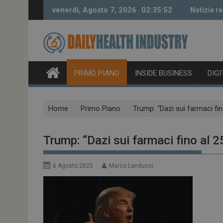
Skip
venerdì, Agosto 7, 2026
02:35:53
Notizie re
to
content
PRIMO PIANO
INSIDE BUSINESS
DIG
Home
Primo Piano
Trump: “Dazi sui farmaci fi
Trump: “Dazi sui farmaci fino al 
6 Agosto 2025
Marco Landucci