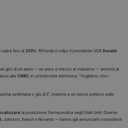
 salirà fino al
250%
. Affonda il colpo il presidente USA
Donald
 nel giro di un anno — un anno e mezzo al massimo — arriverà al
ianca alla
CNBC
in un’intervista telefonica. “Vogliamo che i
sima settimana o giù di lì”, insieme a un nuovo prelievo sulle
localizzare
la produzione farmaceutica negli Stati Uniti. Diverse
on & Johnson, Sanofi e Novartis — hanno già annunciato consistenti