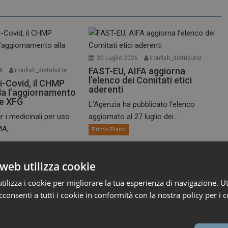
30 Luglio 2026
ironfish_distributor
FAST-EU, AIFA aggiorna
26
ironfish_distributor
l’elenco dei Comitati etici
i-Covid, il CHMP
aderenti
a l’aggiornamento
te XFG
L’Agenzia ha pubblicato l’elenco
r i medicinali per uso
aggiornato al 27 luglio dei...
A,...
Primo Piano
web utilizza cookie
ilizza i cookie per migliorare la tua esperienza di navigazione. Ut
consenti a tutti i cookie in conformità con la nostra policy per i c