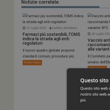
Notizie correlate
31 Luglio 2026
ironfish_distributor
Farmaci più sostenibili, l’OMS
30 Luglio 20
indica la strada agli enti
Vaccini ant
regolatori
raccomand
alla varian
Il nuovo quadro globale propone
standard comuni, procedure più...
Il Comitato pe
umano dell’EM
Primo Piano
Primo Piano
Questo sito 
Questo sito web ut
nostro sito web ac
più