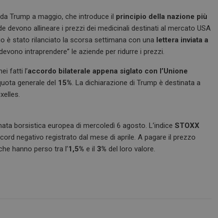
 da Trump a maggio, che introduce il
principio della nazione più
de devono allineare i prezzi dei medicinali destinati al mercato USA
io è stato rilanciato la scorsa settimana con una
lettera inviata a
“devono intraprendere” le aziende per ridurre i prezzi.
i fatti l’
accordo bilaterale appena siglato con l’Unione
iquota generale del
15%
. La dichiarazione di Trump è destinata a
xelles.
ata borsistica europea di mercoledì 6 agosto. L’indice
STOXX
ecord negativo registrato dal mese di aprile. A pagare il prezzo
he hanno perso tra l’
1,5%
e il
3%
del loro valore.