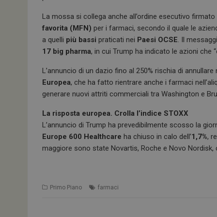
La mossa si collega anche all’ordine esecutivo firmato
favorita (MFN)
per i farmaci, secondo il quale le azien
a quelli
più bassi
praticati nei
Paesi OCSE
. Il messagg
17 big pharma
, in cui Trump ha indicato le azioni che 
L’annuncio di un dazio fino al 250% rischia di annullare ne
Europea
, che ha fatto rientrare anche i farmaci nell’al
generare nuovi attriti commerciali tra Washington e Bru
La risposta europea. Crolla l’indice STOXX
L’annuncio di Trump ha prevedibilmente scosso la giorn
Europe 600 Healthcare
ha chiuso in calo dell’
1,7%
, r
maggiore sono state Novartis, Roche e Novo Nordisk, c
Primo Piano
farmaci