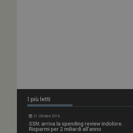
ARRAffinitySameSit
PHPSESSID
tracking-sites-
ironfish-session-id
ARRAffinity
I più letti
_ga_Z2VT792F98
21 Ottobre 2016
tracking-sites-
SSN: arriva la spending review indolore.
ironfish-tracking-
enable
Risparmi per 2 miliardi all’anno