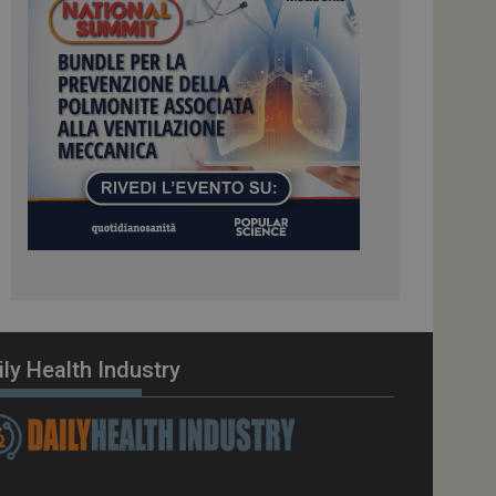
ome piattaforma di
el carico, questo
una sessione di
e gestite dallo
te sul linguaggio
erico utilizzato per
tente. Normalmente è
 il modo in cui
er il sito, ma un
di accesso per un
cazione per
 visitatore.
i Web eseguiti sulla
e utilizzato per il
i che le richieste
stradate allo stesso
ily Health Industry
zione.
gle Analytics per
azione per abilitare