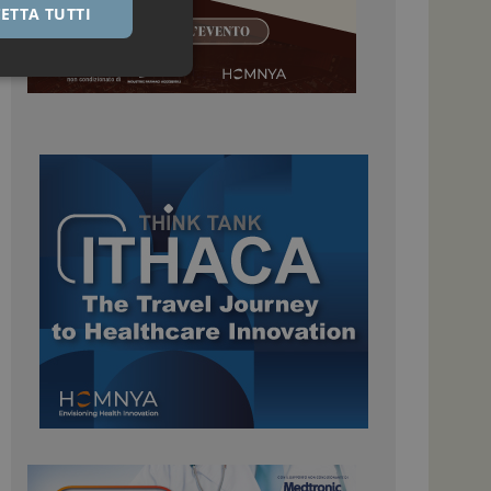
ETTA TUTTI
igazione sulle pagine
kie.
 Google Universal
nificativo del
tilizzato da Google.
stinguere utenti
o in modo casuale
uso in ogni richiesta
colare i dati di
apporti di analisi dei