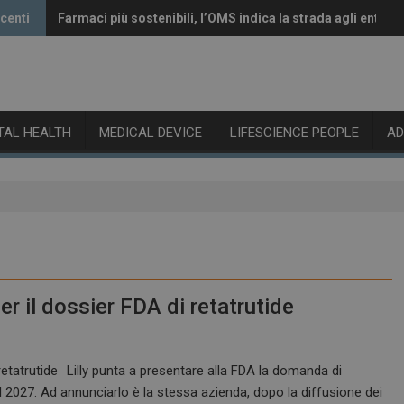
ecenti
Farmaci più sostenibili, l’OMS indica la strada agli enti re
Vaccini anti-Covid, il CHMP raccomanda l’aggiornamento 
ITAL HEALTH
MEDICAL DEVICE
LIFESCIENCE PEOPLE
A
er il dossier FDA di retatrutide
Lilly punta a presentare alla FDA la domanda di
l 2027. Ad annunciarlo è la stessa azienda, dopo la diffusione dei