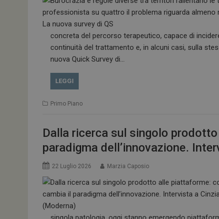
tracking-sites-
ironfish-tracking-
enable
CookieScriptConse
concreta del percorso terapeutico, capace di incidere 
continuità del trattamento e, in alcuni casi, sulla st
nuova Quick Survey di…
LEGGI
NOME
__Secure-ROLLOU
Primo Piano
tracking-sites-ironf
Dalla ricerca sul singolo prodotto
tracking-named-en
paradigma dell’innovazione. Inte
__Secure-YNID
22 Luglio 2026
Marzia Caposio
VISITOR_PRIVACY_
singola patologia, oggi stanno emergendo piattaforme