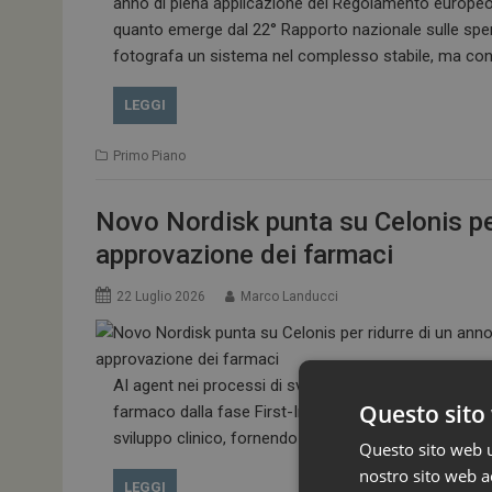
anno di piena applicazione del Regolamento europeo.
quanto emerge dal 22° Rapporto nazionale sulle speri
fotografa un sistema nel complesso stabile, ma con a
LEGGI
Primo Piano
Novo Nordisk punta su Celonis per
approvazione dei farmaci
22 Luglio 2026
Marco Landucci
AI agent nei processi di sviluppo clinico, con l’obiett
Questo sito 
farmaco dalla fase First-In-Human all’approvazione. 
sviluppo clinico, fornendo agli AI agent il contesto n
Questo sito web ut
nostro sito web ac
LEGGI