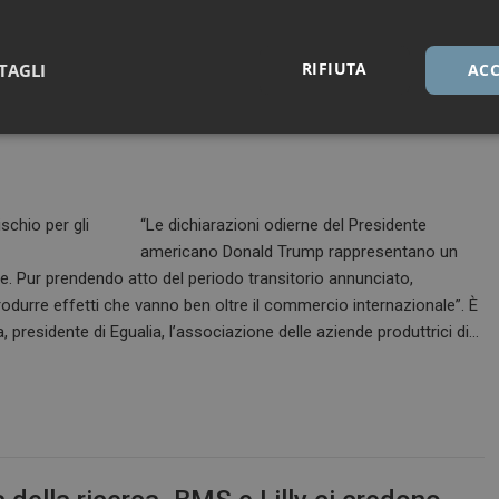
RIFIUTA
TAGLI
ACC
nerici, Egualia: “Rischio per gli
Necessari
Marketing
“Le dichiarazioni odierne del Presidente
americano Donald Trump rappresentano un
. Pur prendendo atto del periodo transitorio annunciato,
Necessari
Marketing
 produrre effetti che vanno ben oltre il commercio internazionale”. È
 presidente di Egualia, l’associazione delle aziende produttrici di…
tribuiscono a rendere fruibile il sito web abilitandone funzionalità di base quali la nav
protette del sito. Il sito web non è in grado di funzionare correttamente senza questi coo
FORNITORE / DOMINIO
SCADENZA
DESCRIZIONE
1 anno 1
Questo nome di cookie è associato a
Google LLC
mese
Analytics, che è un aggiornamento sig
.dailyhealthindustry.it
servizio di analisi più comunemente u
Questo cookie viene utilizzato per di
unici assegnando un numero generat
come identificatore del cliente. È incl