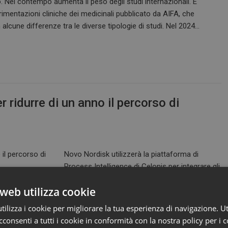
 Nel contempo aumenta il peso degli studi internazionali. È
mentazioni cliniche dei medicinali pubblicato da AIFA, che
lcune differenze tra le diverse tipologie di studi. Nel 2024…
 ridurre di un anno il percorso di
Novo Nordisk utilizzerà la piattaforma di
Process Intelligence di Celonis per integrare gli
ivo di ridurre di un anno il tempo necessario per portare un
web utilizza cookie
La piattaforma punta a creare un modello digitale dei processi di
ecessario per individuare…
ilizza i cookie per migliorare la tua esperienza di navigazione. Ut
consenti a tutti i cookie in conformità con la nostra policy per i c