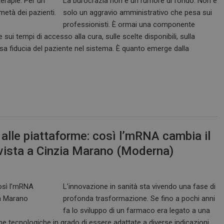
La burocrazia non è un rumore di fondo. Non è
www.dailyhealthindustry.it
4
Questo cookie è impostato dall'applic
settimane
il sistema di tracking anonimo.
solo un aggravio amministrativo che pesa sui
2 giorni
professionisti. È ormai una componente
nt
5 mesi 3
Questo cookie viene utilizzato dal ser
CookieScript
sui tempi di accesso alla cura, sulle scelte disponibili, sulla
settimane
Script.com per ricordare le preferenz
www.dailyhealthindustry.it
cookie dei visitatori. È necessario che
essa fiducia del paziente nel sistema. È quanto emerge dalla
di Cookie-Script.com funzioni corret
FORNITORE / DOMINIO
SCADENZA
DESCRIZIONE
T_TOKEN
.youtube.com
5 mesi 4
Questo cookie è impostato d
settimane
gestione dell'autenticazione e
personalizzazione dell’esperi
ish-
www.dailyhealthindustry.it
4
Questo cookie è impostato da
 alle piattaforme: così l’mRNA cambia il
able
settimane
abilitare il sistema di tracking
2 giorni
utenti loggato con identity p
rvista a Cinzia Marano (Moderna)
.youtube.com
5 mesi 4
Questo cookie è impostato d
settimane
tenere traccia delle preferenze
video di Youtube incorporati 
determinare se il visitatore de
L’innovazione in sanità sta vivendo una fase di
utilizzando la nuova o la vec
dell'interfaccia di Youtube.
profonda trasformazione. Se fino a pochi anni
fa lo sviluppo di un farmaco era legato a una
METADATA
5 mesi 4
Questo cookie viene utilizza
YouTube
settimane
le scelte di consenso e privacy
.youtube.com
 tecnologiche in grado di essere adattate a diverse indicazioni