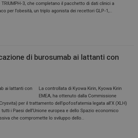
2 e TRIUMPH-3, che completano il pacchetto di dati clinici a
o per l’obesità, un triplo agonista dei recettori GLP-1,…
icazione di burosumab ai lattanti con
La controllata di Kyowa Kirin, Kyowa Kirin
EMEA, ha ottenuto dalla Commissione
rysvita) per il trattamento dell’ipofosfatemia legata all’X (XLH)
n tutti i Paesi dell’Unione europea e dello Spazio economico
essiva che compromette lo sviluppo dello…