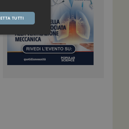
ETTA TUTTI
igazione sulle pagine
kie.
 Google Universal
nificativo del
tilizzato da Google.
stinguere utenti
o in modo casuale
uso in ogni richiesta