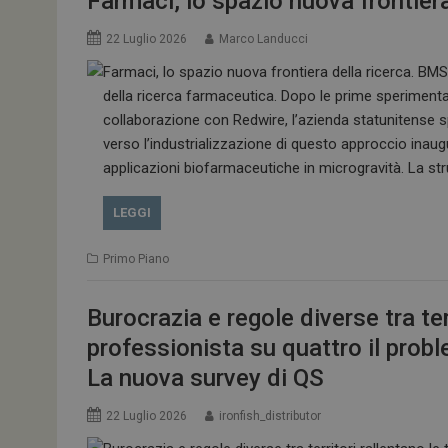
Farmaci, lo spazio nuova frontiera
22 Luglio 2026
Marco Landucci
ARRAffinitySameSit
della ricerca farmaceutica. Dopo le prime sperimentaz
collaborazione con Redwire, l’azienda statunitense s
verso l’industrializzazione di questo approccio inaug
PHPSESSID
applicazioni biofarmaceutiche in microgravità. La stru
LEGGI
Primo Piano
tracking-sites-
ironfish-session-id
Burocrazia e regole diverse tra ter
ARRAffinity
professionista su quattro il prob
La nuova survey di QS
_ga_Z2VT792F98
22 Luglio 2026
ironfish_distributor