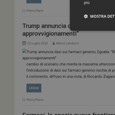
più
Primo Piano
MOSTRA DET
Trump annuncia dazi sui farmaci ge
approvvigionamenti”
22 Luglio 2026
Marco Landucci
cambio di scenario che merita la massima attenzione
l’introduzione di dazi sui farmaci generici rischia di
il commento, diffuso in una nota, di Riccardo Zagaria,
I cookie necessari con
e l'accesso alle aree 
LEGGI
NOME
_ga
Primo Piano