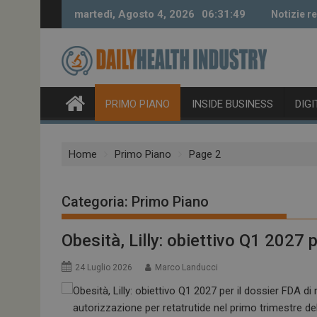
Skip
martedì, Agosto 4, 2026
06:31:50
Notizie r
to
content
PRIMO PIANO
INSIDE BUSINESS
DIG
Home
Primo Piano
Page 2
Categoria:
Primo Piano
Obesità, Lilly: obiettivo Q1 2027 p
24 Luglio 2026
Marco Landucci
autorizzazione per retatrutide nel primo trimestre de