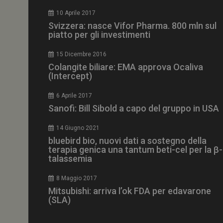
CookieScriptConse
10 Aprile 2017
Svizzera: nasce Vifor Pharma. 800 mln sul
piatto per gli investimenti
15 Dicembre 2016
NOME
Colangite biliare: EMA approva Ocaliva
(Intercept)
__Secure-ROLLOU
6 Aprile 2017
Sanofi: Bill Sibold a capo del gruppo in USA
tracking-sites-ironf
tracking-named-en
14 Giugno 2021
__Secure-YNID
bluebird bio, nuovi dati a sostegno della
terapia genica una tantum beti-cel per la β-
talassemia
8 Maggio 2017
VISITOR_PRIVACY_
Mitsubishi: arriva l’ok FDA per edavarone
(SLA)