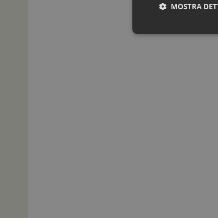
MOSTRA DET
I cookie necessari con
e l'accesso alle aree 
NOME
_ga