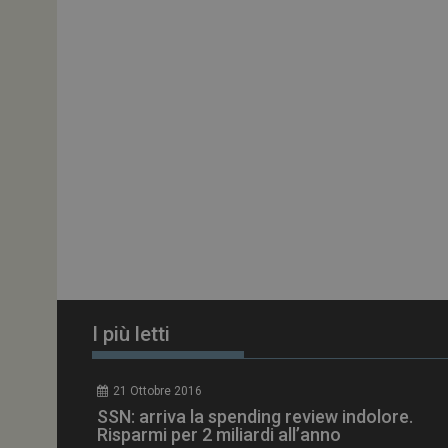
ARRAffinitySameSit
PHPSESSID
tracking-sites-
ironfish-session-id
ARRAffinity
I più letti
_ga_Z2VT792F98
21 Ottobre 2016
tracking-sites-
SSN: arriva la spending review indolore.
ironfish-tracking-
enable
Risparmi per 2 miliardi all’anno