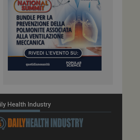
ome piattaforma di
el carico, questo
una sessione di
e gestite dallo
te sul linguaggio
erico utilizzato per
tente. Normalmente è
 il modo in cui
er il sito, ma un
di accesso per un
cazione per
 visitatore.
i Web eseguiti sulla
e utilizzato per il
i che le richieste
stradate allo stesso
ily Health Industry
zione.
gle Analytics per
azione per abilitare