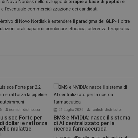
 di Novo Nordisk nello sviluppo di
terapie a base di peptidi e
 e l’eventuale commercializzazione dei candidati.
obiettivo di Novo Nordisk è estendere il paradigma dei
GLP-1
oltre
ulazioni orali capaci di combinare efficacia, aderenza terapeutica
26
ironfish_distributor
21 Luglio 2026
ironfish_distributor
uisisce Forte per
BMS e NVIDIA: nasce il sistema
 di dollari e rafforza
di AI centralizzato per la
nelle malattie
ricerca farmaceutica
i
La corsa all’intelligenza artificiale nel