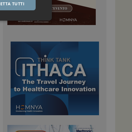
ETTA TUTTI
igazione sulle pagine
kie.
 Google Universal
nificativo del
tilizzato da Google.
stinguere utenti
o in modo casuale
uso in ogni richiesta
colare i dati di
apporti di analisi dei