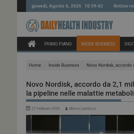
Skip
giovedì, Agosto 6, 2026
10:39:43
Notizie re
to
content
PRIMO PIANO
INSIDE BUSINESS
DIG
Home
Inside Business
Novo Nordisk, accordo da
Novo Nordisk, accordo da 2,1 milia
la pipeline nelle malattie metabol
27 Febbraio 2026
Marco Landucci