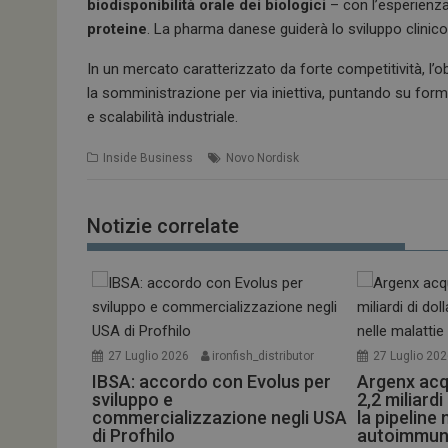
k
p
biodisponibilità orale dei biologici
– con l’esperienza
proteine
. La pharma danese guiderà lo sviluppo clinico
In un mercato caratterizzato da forte competitività, l’
la somministrazione per via iniettiva, puntando su form
e scalabilità industriale.
Inside Business
Novo Nordisk
Notizie correlate
27 Luglio 2026
ironfish_distributor
27 Luglio 20
IBSA: accordo con Evolus per
Argenx acq
sviluppo e
2,2 miliardi
commercializzazione negli USA
la pipeline 
di Profhilo
autoimmun