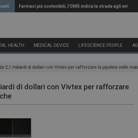
centi
Farmaci più sostenibili, l’OMS indica la strada agli enti reg
Vaccini anti-Covid, il CHMP raccomanda l’aggiornamento 
ITAL HEALTH
MEDICAL DEVICE
LIFESCIENCE PEOPLE
A
 2,1 miliardi di dollari con Vivtex per rafforzare la pipeline nelle ma
rdi di dollari con Vivtex per rafforzare
iche