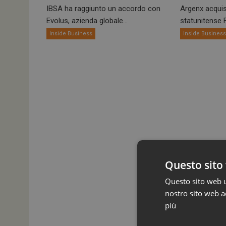
IBSA ha raggiunto un accordo con
Argenx acquis
Evolus, azienda globale...
statunitense Fo
Inside Business
Inside Busines
Questo sito 
Questo sito web ut
nostro sito web ac
più