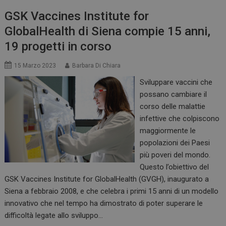
GSK Vaccines Institute for
GlobalHealth di Siena compie 15 anni,
19 progetti in corso
_ga_Z2VT792F98
.dailyhealthindustry.it
1 anno 1
mese
15 Marzo 2023
Barbara Di Chiara
Sviluppare vaccini che
possano cambiare il
tracking-sites-
www.dailyhealthindustry.it
4
corso delle malattie
ironfish-tracking-
settimane
enable
2 giorni
infettive che colpiscono
maggiormente le
popolazioni dei Paesi
più poveri del mondo.
CookieScriptConsent
5 mesi 3
CookieScript
Questo l’obiettivo del
settimane
www.dailyhealthindustry.it
GSK Vaccines Institute for GlobalHealth (GVGH), inaugurato a
Siena a febbraio 2008, e che celebra i primi 15 anni di un modello
innovativo che nel tempo ha dimostrato di poter superare le
difficoltà legate allo sviluppo…