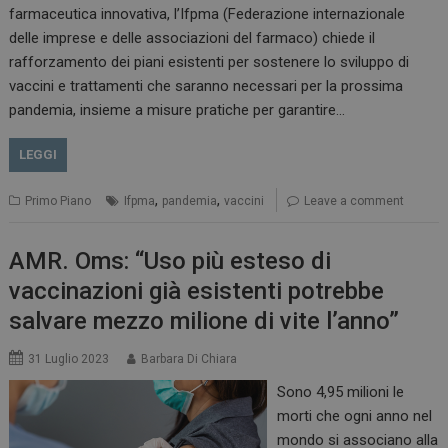
farmaceutica innovativa, l’Ifpma (Federazione internazionale
delle imprese e delle associazioni del farmaco) chiede il
rafforzamento dei piani esistenti per sostenere lo sviluppo di
vaccini e trattamenti che saranno necessari per la prossima
pandemia, insieme a misure pratiche per garantire…
LEGGI
,
,
Primo Piano
Ifpma
pandemia
vaccini
Leave a comment
AMR. Oms: “Uso più esteso di
vaccinazioni già esistenti potrebbe
salvare mezzo milione di vite l’anno”
31 Luglio 2023
Barbara Di Chiara
ARRAffinitySameSite
Sessione
Microsoft Corporation
Sono 4,95 milioni le
.www.dailyhealthindustry.it
morti che ogni anno nel
mondo si associano alla