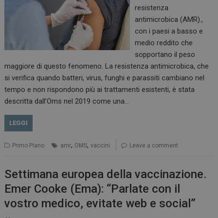
resistenza
antimicrobica (AMR).,
con i paesi a basso e
medio reddito che
sopportano il peso
maggiore di questo fenomeno. La resistenza antimicrobica, che
si verifica quando batteri, virus, funghi e parassiti cambiano nel
tempo e non rispondono più ai trattamenti esistenti, è stata
descritta dall’Oms nel 2019 come una…
PHPSESSID
Sessione
PHP.net
www.dailyhealthindustry.it
LEGGI
,
,
Primo Piano
amr
OMS
vaccini
Leave a comment
Settimana europea della vaccinazione.
Emer Cooke (Ema): “Parlate con il
vostro medico, evitate web e social”