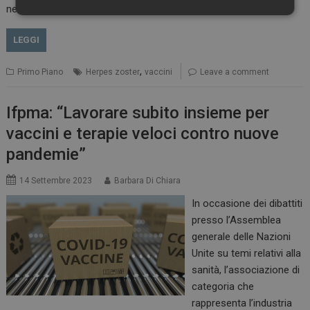
necessario sviluppare modelli organizzativi che…
Necessari
Marketing
LEGGI
,
Primo Piano
Herpes zoster
vaccini
Leave a comment
Ifpma: “Lavorare subito insieme per
Necessari
Marketing
vaccini e terapie veloci contro nuove
I cookie necessari contribuiscono a rendere fruibile il
pandemie”
sito web abilitandone funzionalità di base quali la
navigazione sulle pagine e l'accesso alle aree
protette del sito. Il sito web non è in grado di
14 Settembre 2023
Barbara Di Chiara
funzionare correttamente senza questi cookie.
In occasione dei dibattiti
NOME
FORNITORE / DOMINIO
SCADENZA
presso l’Assemblea
_ga
1 anno 1
Google LLC
mese
.dailyhealthindustry.it
generale delle Nazioni
Unite su temi relativi alla
sanità, l’associazione di
categoria che
rappresenta l’industria