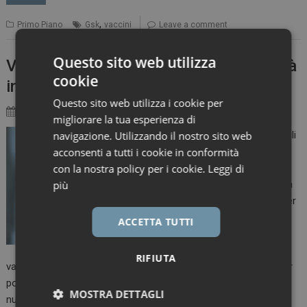
,
Primo Piano
Gsk
vaccini
Leave a comment
Questo sito web utilizza
Vaccini, esperti: “Proteggere i fragili già
cookie
in ospedale contro influenza e zoster”
Questo sito web utilizza i cookie per
23 Ottobre 2023
Barbara Di Chiara
migliorare la tua esperienza di
Tutelare i pazienti fragili
navigazione. Utilizzando il nostro sito web
“è il nostro obiettivo
acconsenti a tutti i cookie in conformità
principale. Sono
con la nostra policy per i cookie.
Leggi di
persone che hanno già
più
delle patologie, ed è per
questo che abbiamo
ACCETTA TUTTI
deciso di avviare una
campagna di
RIFIUTA
vaccinazione sia per l’antinfluenzale, sia per l’Herpes zoster. Per
potenziare la rete di offerta vaccinale e raggiungere il maggior
MOSTRA DETTAGLI
numero possibile di soggetti eleggibili alla vaccinazione è