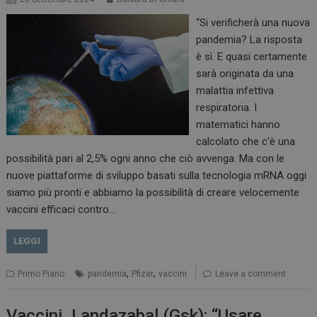
“Si verificherà una nuova
pandemia? La risposta
è sì. E quasi certamente
sarà originata da una
malattia infettiva
respiratoria. I
matematici hanno
calcolato che c’è una
possibilità pari al 2,5% ogni anno che ciò avvenga. Ma con le
nuove piattaforme di sviluppo basati sulla tecnologia mRNA oggi
siamo più pronti e abbiamo la possibilità di creare velocemente
vaccini efficaci contro…
LEGGI
,
,
Primo Piano
pandemia
Pfizer
vaccini
Leave a comment
Vaccini. Landazabal (Gsk): “Usare