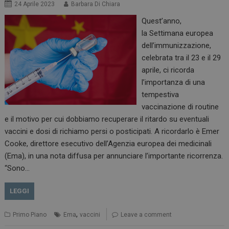
24 Aprile 2023
Barbara Di Chiara
Quest’anno,
la Settimana europea
dell’immunizzazione,
celebrata tra il 23 e il 29
tracking-sites-
www.dailyhealthindustry.it
4
aprile, ci ricorda
ironfish-session-id
settimane
l’importanza di una
2 giorni
tempestiva
vaccinazione di routine
e il motivo per cui dobbiamo recuperare il ritardo su eventuali
ARRAffinity
Sessione
Microsoft Corporation
vaccini e dosi di richiamo persi o posticipati. A ricordarlo è Emer
.www.dailyhealthindustry.it
Cooke, direttore esecutivo dell’Agenzia europea dei medicinali
(Ema), in una nota diffusa per annunciare l’importante ricorrenza.
“Sono…
LEGGI
,
Primo Piano
Ema
vaccini
Leave a comment