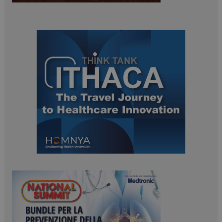
ARRAffinitySameSite
Sessione
Microsoft Corporation
.www.dailyhealthindustry.it