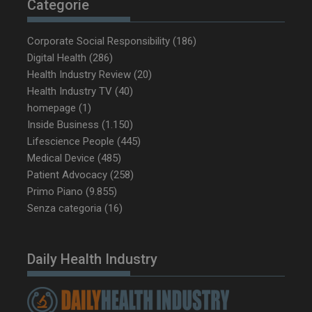
Categorie
Corporate Social Responsibility
(186)
Digital Health
(286)
Health Industry Review
(20)
_ga_Z2VT792F98
.dailyhealthindustry.it
1 anno 1
mese
Health Industry TV
(40)
homepage
(1)
Inside Business
(1.150)
Lifescience People
(445)
tracking-sites-
www.dailyhealthindustry.it
4
Medical Device
(485)
ironfish-tracking-
settimane
Patient Advocacy
(258)
enable
2 giorni
Primo Piano
(9.855)
Senza categoria
(16)
CookieScriptConsent
5 mesi 3
CookieScript
settimane
www.dailyhealthindustry.it
Daily Health Industry