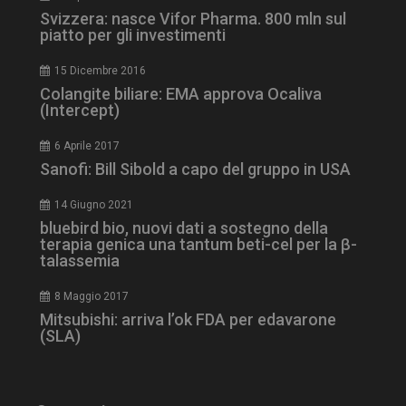
Svizzera: nasce Vifor Pharma. 800 mln sul
piatto per gli investimenti
15 Dicembre 2016
Colangite biliare: EMA approva Ocaliva
(Intercept)
tracking-sites-
www.dailyhealthindustry.it
4
6 Aprile 2017
ironfish-session-id
settimane
2 giorni
Sanofi: Bill Sibold a capo del gruppo in USA
14 Giugno 2021
bluebird bio, nuovi dati a sostegno della
ARRAffinity
Sessione
Microsoft Corporation
terapia genica una tantum beti-cel per la β-
.www.dailyhealthindustry.it
talassemia
8 Maggio 2017
Mitsubishi: arriva l’ok FDA per edavarone
(SLA)