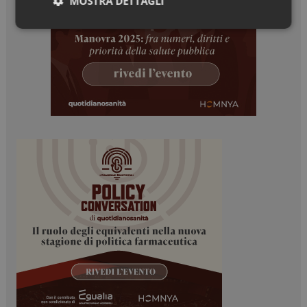
MOSTRA DETTAGLI
Necessari
Marketing
Necessari
Marketing
I cookie necessari contribuiscono a rendere fruibile il
sito web abilitandone funzionalità di base quali la
navigazione sulle pagine e l'accesso alle aree
protette del sito. Il sito web non è in grado di
funzionare correttamente senza questi cookie.
NOME
FORNITORE / DOMINIO
SCADENZA
_ga
1 anno 1
Google LLC
mese
.dailyhealthindustry.it