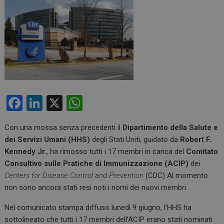
F
Li
X
W
a
n
h
Con una mossa senza precedenti il
Dipartimento della Salute e
ce
ke
at
dei Servizi Umani (HHS)
degli Stati Uniti, guidato da
Robert F.
b
dI
s
Kennedy Jr.
, ha rimosso tutti i 17 membri in carica del
Comitato
o
n
A
Consultivo sulle Pratiche di Immunizzazione (ACIP)
dei
Centers for Disease Control and Prevention
(CDC) Al momento
o
p
non sono ancora stati resi noti i nomi dei nuovi membri.
k
p
Nel comunicato stampa diffuso lunedì 9 giugno, l’HHS ha
sottolineato che tutti i 17 membri dell’ACIP erano stati nominati