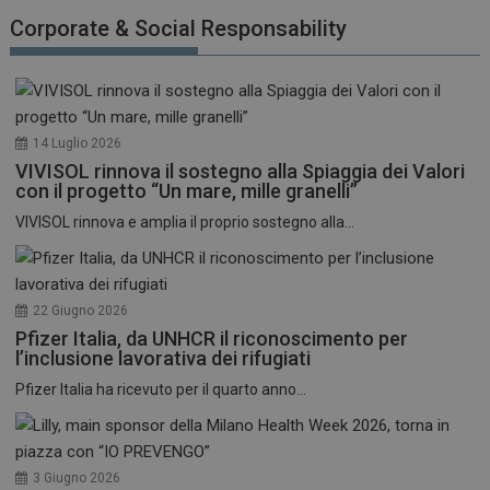
funzionare correttamente senza questi cookie.
Corporate & Social Responsability
NOME
FORNITORE / DOMINIO
SCADENZA
_ga
1 anno 1
Google LLC
mese
.dailyhealthindustry.it
14 Luglio 2026
VIVISOL rinnova il sostegno alla Spiaggia dei Valori
con il progetto “Un mare, mille granelli”
VIVISOL rinnova e amplia il proprio sostegno alla...
22 Giugno 2026
Pfizer Italia, da UNHCR il riconoscimento per
l’inclusione lavorativa dei rifugiati
Pfizer Italia ha ricevuto per il quarto anno...
3 Giugno 2026