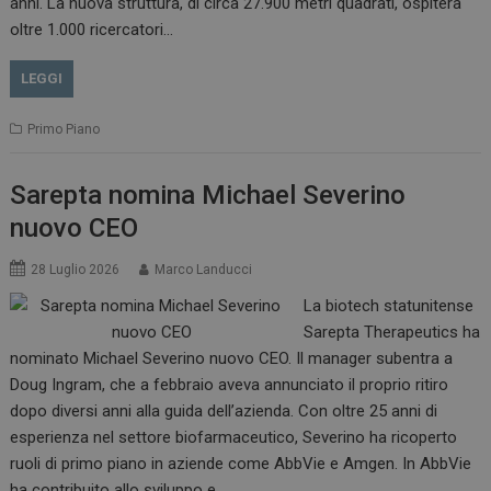
anni. La nuova struttura, di circa 27.900 metri quadrati, ospiterà
oltre 1.000 ricercatori…
LEGGI
Primo Piano
Sarepta nomina Michael Severino
nuovo CEO
28 Luglio 2026
Marco Landucci
La biotech statunitense
Sarepta Therapeutics ha
nominato Michael Severino nuovo CEO. Il manager subentra a
Doug Ingram, che a febbraio aveva annunciato il proprio ritiro
dopo diversi anni alla guida dell’azienda. Con oltre 25 anni di
esperienza nel settore biofarmaceutico, Severino ha ricoperto
ruoli di primo piano in aziende come AbbVie e Amgen. In AbbVie
ha contribuito allo sviluppo e…