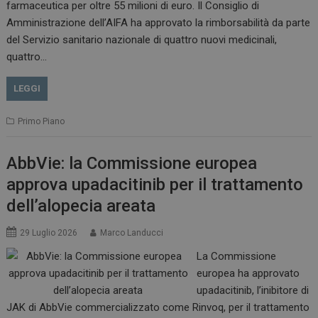
farmaceutica per oltre 55 milioni di euro. Il Consiglio di
VISITOR_INFO1_LIVE
5 m
Google LLC
Amministrazione dell’AIFA ha approvato la rimborsabilità da parte
sett
.youtube.com
del Servizio sanitario nazionale di quattro nuovi medicinali,
quattro…
LEGGI
Primo Piano
AbbVie: la Commissione europea
approva upadacitinib per il trattamento
dell’alopecia areata
29 Luglio 2026
Marco Landucci
La Commissione
europea ha approvato
upadacitinib, l’inibitore di
JAK di AbbVie commercializzato come Rinvoq, per il trattamento