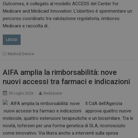
Outcomes, è collegato al modello ACCESS del Center for
Medicare and Medicaid Innovation. L’obiettivo è sperimentare un
percorso coordinato tra valutazione regolatoria, rimborso
Medicare e raccolta di…
VISITOR_PRIVACY_METADATA
5 m
YouTube
sett
.youtube.com
LEGGI
Medical Device
AIFA amplia la rimborsabilità: nove
nuovi accessi tra farmaci e indicazioni
30 Luglio 2026
Redazione
Il CdA dell’Agenzia
approva quattro nuove
YSC
Ses
Google LLC
molecole, quattro estensioni terapeutiche e un biosimilare. Tra le
.youtube.com
novità, tofersen per una forma genetica di SLA, riconosciuto
come innovativo. Via libera anche a interventi sulla spesa