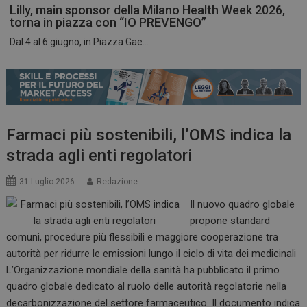
Lilly, main sponsor della Milano Health Week 2026,
torna in piazza con “IO PREVENGO”
Dal 4 al 6 giugno, in Piazza Gae...
ARRAffinitySameSite
Sessione
Microsoft Corporation
.www.dailyhealthindustry.it
Farmaci più sostenibili, l’OMS indica la
strada agli enti regolatori
31 Luglio 2026
Redazione
Il nuovo quadro globale
propone standard
comuni, procedure più flessibili e maggiore cooperazione tra
autorità per ridurre le emissioni lungo il ciclo di vita dei medicinali
L’Organizzazione mondiale della sanità ha pubblicato il primo
PHPSESSID
Sessione
PHP.net
quadro globale dedicato al ruolo delle autorità regolatorie nella
www.dailyhealthindustry.it
decarbonizzazione del settore farmaceutico. Il documento indica