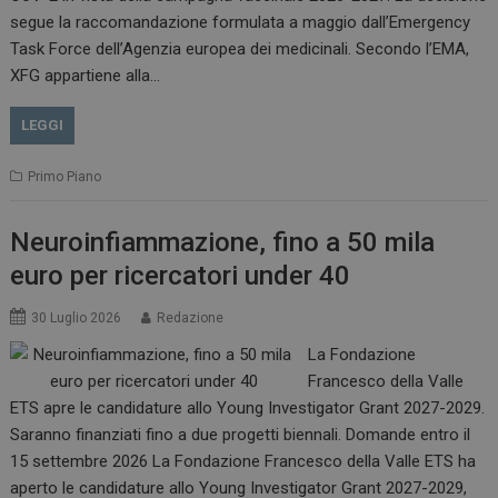
.www.dailyhealthindustry.it
segue la raccomandazione formulata a maggio dall’Emergency
Task Force dell’Agenzia europea dei medicinali. Secondo l’EMA,
XFG appartiene alla…
LEGGI
Primo Piano
Neuroinfiammazione, fino a 50 mila
euro per ricercatori under 40
_ga_Z2VT792F98
.dailyhealthindustry.it
1 anno 1
30 Luglio 2026
Redazione
mese
La Fondazione
Francesco della Valle
ETS apre le candidature allo Young Investigator Grant 2027-2029.
Saranno finanziati fino a due progetti biennali. Domande entro il
tracking-sites-
www.dailyhealthindustry.it
4
ironfish-tracking-
settimane
15 settembre 2026 La Fondazione Francesco della Valle ETS ha
enable
2 giorni
aperto le candidature allo Young Investigator Grant 2027-2029,