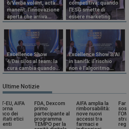
6/Verba volant, acta
competitiva: quando
manent: l’innovazione
l’ESG smette di
aperta che arriva...
essere marketing
Excellence Show
Excellence Show 3/AI
4/Dai silos al team: la
in sanità: il rischio
cura cambia quando...
non è l’algoritmo...
Ultime Notizie
FDA, Dexcom
AIFA amplia la
Farmaci più
primo
rimborsabilità:
sostenibili,
partecipante al
nove nuovi
l’OMS indica la
programma
accessi tra
strada agli enti
TEMPO per la
farmaci e
regolatori