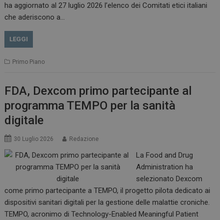
__Secure-ROLLOUT_TOKEN
.youtube.com
5 m
ha aggiornato al 27 luglio 2026 l’elenco dei Comitati etici italiani
sett
che aderiscono a…
LEGGI
Primo Piano
tracking-sites-ironfish-
www.dailyhealthindustry.it
tracking-named-enable
sett
2 g
FDA, Dexcom primo partecipante al
programma TEMPO per la sanità
digitale
30 Luglio 2026
Redazione
__Secure-YNID
.youtube.com
5 m
sett
La Food and Drug
Administration ha
selezionato Dexcom
come primo partecipante a TEMPO, il progetto pilota dedicato ai
dispositivi sanitari digitali per la gestione delle malattie croniche.
TEMPO, acronimo di Technology-Enabled Meaningful Patient