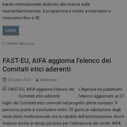
bando internazionale dedicato alla ricerca sulla
neuroinfiammazione. Il programma è rivolto a ricercatori e
CookieScriptConsent
5 mesi 3
ricercatrici fino a 40…
CookieScript
settimane
www.dailyhealthindustry.it
LEGGI
Patient Advocacy
FAST-EU, AIFA aggiorna l’elenco dei
Comitati etici aderenti
30 Luglio 2026
Redazione
L’Agenzia ha pubblicato
l’elenco aggiornato al 27
luglio dei Comitati etici coinvolti nel progetto pilota europeo. Il
percorso punta a concludere entro 70 giorni la valutazione degli
studi clinici multinazionali, ma la rapidità dell’autorizzazione dovrà
NOME
FORNITORE / DOMINIO
SCA
tradursi anche in tempi più brevi per l’attivazione dei centri. AIFA