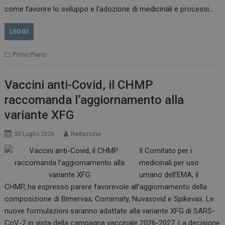
come favorire lo sviluppo e l’adozione di medicinali e processi…
LEGGI
Primo Piano
Vaccini anti-Covid, il CHMP
raccomanda l’aggiornamento alla
variante XFG
30 Luglio 2026
Redazione
Il Comitato per i
medicinali per uso
tracking-sites-
www.dailyhealthindustry.it
4
ironfish-session-id
settimane
umano dell’EMA, il
2 giorni
CHMP, ha espresso parere favorevole all’aggiornamento della
composizione di Bimervax, Comirnaty, Nuvaxovid e Spikevax. Le
nuove formulazioni saranno adattate alla variante XFG di SARS-
ARRAffinity
Sessione
Microsoft Corporation
CoV-2 in vista della campagna vaccinale 2026-2027. La decisione