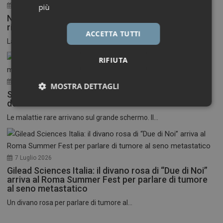
30 Luglio 2026
più
Neuroinfiammazione, fino a 50 mila euro per
ricercatori under 40
ACCETTA TUTTI
La Fondazione Francesco della Valle ETS apre le...
RIFIUTA
17 Luglio 2026
MOSTRA DETTAGLI
Stati Uniti: nasce il primo festival del cinema
dedicato alle malattie rare
Necessari
Marketing
Le malattie rare arrivano sul grande schermo. Il...
7 Luglio 2026
Gilead Sciences Italia: il divano rosa di “Due di Noi”
Necessari
Marketing
arriva al Roma Summer Fest per parlare di tumore
al seno metastatico
I cookie necessari contribuiscono a rendere fruibile il
Un divano rosa per parlare di tumore al...
sito web abilitandone funzionalità di base quali la
navigazione sulle pagine e l'accesso alle aree
protette del sito. Il sito web non è in grado di