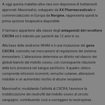
k
p
A oggi questa malattia ultra-rara non disponeva di trattamenti
approvati. Mavorixafor, sviluppato da
X4 Pharmaceuticals
e
commercializzato in Europa da
Norgine
, rappresenta quindi la
prima opzione terapeutica disponibile.
Il farmaco appartiene alla classe degli
antagonisti del recettore
CXCR4
ed è indicato per pazienti dai 12 anni in su.
Alla base della sindrome WHIM vi è una mutazione del
gene
CXCR4
, coinvolto nei meccanismi di regolazione del sistema
immunitario. L’alterazione determina un difetto nel rilascio dei
globuli bianchi dal midollo osseo, con conseguente riduzione
della loro presenza nel sangue periferico. Il quadro clinico
comprende infezioni ricorrenti, verruche cutanee, alterazioni
midollari e un aumentato rischio di alcune neoplasie.
Mavorixafor, modulando l’attività di CXCR4, favorisce la
mobilizzazione dei neutrofili dal midollo osseo al circolo
sanguigno, contribuendo così a correggere la neutropenia.