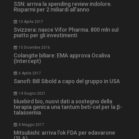
SSN: arriva la spending review indolore.
Risparmi per 2 miliardi all’anno
10 Aprile 2017
ARRAffinity
Sessione
Microsoft Corporation
Svizzera: nasce Vifor Pharma. 800 mln sul
.www.dailyhealthindustry.it
piatto per gli investimenti
15 Dicembre 2016
Colangite biliare: EMA approva Ocaliva
(Intercept)
6 Aprile 2017
Sanofi: Bill Sibold a capo del gruppo in USA
14 Giugno 2021
bluebird bio, nuovi dati a sostegno della
terapia genica una tantum beti-cel per la β-
talassemia
_ga_Z2VT792F98
.dailyhealthindustry.it
1 anno 1
mese
8 Maggio 2017
Mitsubishi: arriva l’ok FDA per edavarone
(SLA)