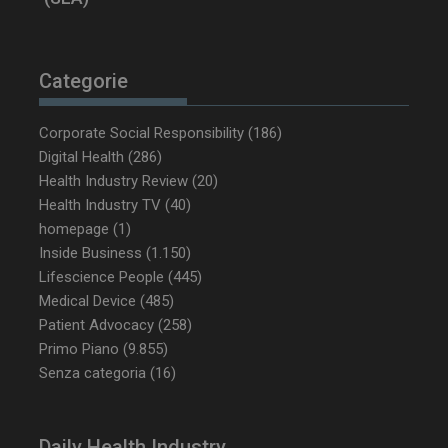
tracking-sites-
www.dailyhealthindustry.it
4
ironfish-tracking-
settimane
enable
2 giorni
Categorie
Corporate Social Responsibility
(186)
CookieScriptConsent
5 mesi 3
CookieScript
Digital Health
(286)
settimane
www.dailyhealthindustry.it
Health Industry Review
(20)
Health Industry TV
(40)
homepage
(1)
Inside Business
(1.150)
Lifescience People
(445)
Medical Device
(485)
Patient Advocacy
(258)
Primo Piano
(9.855)
Senza categoria
(16)
Daily Health Industry