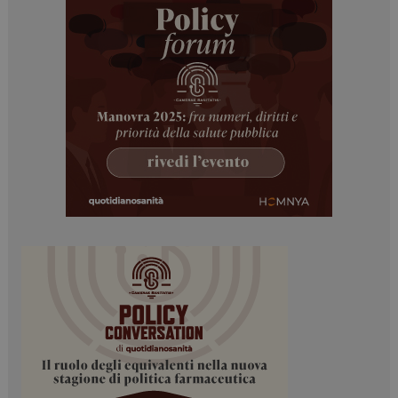
I cookie necessari contribuiscono a rendere fruibile il
sito web abilitandone funzionalità di base quali la
navigazione sulle pagine e l'accesso alle aree
protette del sito. Il sito web non è in grado di
funzionare correttamente senza questi cookie.
NOME
FORNITORE / DOMINIO
SCADENZA
_ga
1 anno 1
Google LLC
mese
.dailyhealthindustry.it