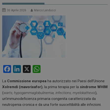
30 Aprile 2026
Marco Landucci
F
Li
X
W
a
n
h
La
Commissione europea
ha autorizzato nei Paesi dell’Unione
ce
ke
at
Xolremdi (mavorixafor)
, la prima terapia per la
sindrome WHIM
b
dI
s
(
warts, hypogammaglobulinemia, infections, myelokathexis
),
o
n
A
un’immunodeficienza primaria congenita caratterizzata da
neutropenia cronica e da una forte suscettibilità alle infezioni.
o
p