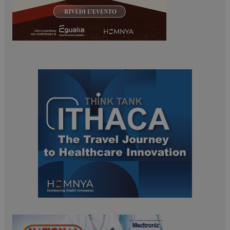
ARRAffinitySameSite
Sessione
Microsoft Corporation
.www.dailyhealthindustry.it