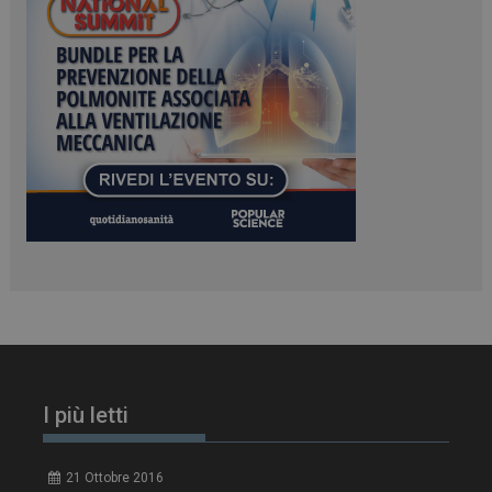
PHPSESSID
Sessione
PHP.net
www.dailyhealthindustry.it
I più letti
tracking-sites-
www.dailyhealthindustry.it
4
ironfish-session-id
settimane
21 Ottobre 2016
2 giorni