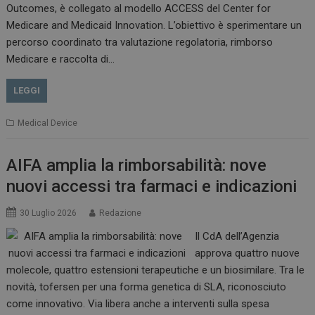
Outcomes, è collegato al modello ACCESS del Center for
Medicare and Medicaid Innovation. L’obiettivo è sperimentare un
percorso coordinato tra valutazione regolatoria, rimborso
Medicare e raccolta di…
VISITOR_PRIVACY_METADATA
5 m
YouTube
sett
.youtube.com
LEGGI
Medical Device
AIFA amplia la rimborsabilità: nove
nuovi accessi tra farmaci e indicazioni
30 Luglio 2026
Redazione
Il CdA dell’Agenzia
approva quattro nuove
YSC
Ses
Google LLC
molecole, quattro estensioni terapeutiche e un biosimilare. Tra le
.youtube.com
novità, tofersen per una forma genetica di SLA, riconosciuto
come innovativo. Via libera anche a interventi sulla spesa