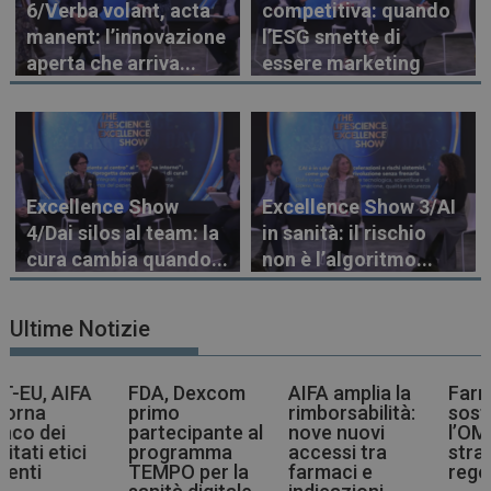
6/Verba volant, acta
competitiva: quando
manent: l’innovazione
l’ESG smette di
aperta che arriva...
essere marketing
Excellence Show
Excellence Show 3/AI
4/Dai silos al team: la
in sanità: il rischio
cura cambia quando...
non è l’algoritmo...
Ultime Notizie
FDA, Dexcom
AIFA amplia la
Farmaci più
primo
rimborsabilità:
sostenibili,
partecipante al
nove nuovi
l’OMS indica la
programma
accessi tra
strada agli enti
TEMPO per la
farmaci e
regolatori