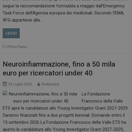
.www.dailyhealthindustry.it
segue la raccomandazione formulata a maggio dall’Emergency
Task Force dell’Agenzia europea dei medicinali. Secondo l’EMA,
XFG appartiene alla…
LEGGI
Primo Piano
Neuroinfiammazione, fino a 50 mila
euro per ricercatori under 40
_ga_Z2VT792F98
.dailyhealthindustry.it
1 anno 1
30 Luglio 2026
Redazione
mese
La Fondazione
Francesco della Valle
ETS apre le candidature allo Young Investigator Grant 2027-2029.
Saranno finanziati fino a due progetti biennali. Domande entro il
tracking-sites-
www.dailyhealthindustry.it
4
ironfish-tracking-
settimane
15 settembre 2026 La Fondazione Francesco della Valle ETS ha
enable
2 giorni
aperto le candidature allo Young Investigator Grant 2027-2029,