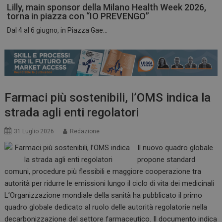
Lilly, main sponsor della Milano Health Week 2026,
torna in piazza con “IO PREVENGO”
Dal 4 al 6 giugno, in Piazza Gae...
ARRAffinitySameSite
Sessione
Microsoft Corporation
.www.dailyhealthindustry.it
Farmaci più sostenibili, l’OMS indica la
strada agli enti regolatori
31 Luglio 2026
Redazione
Il nuovo quadro globale
propone standard
comuni, procedure più flessibili e maggiore cooperazione tra
autorità per ridurre le emissioni lungo il ciclo di vita dei medicinali
L’Organizzazione mondiale della sanità ha pubblicato il primo
PHPSESSID
Sessione
PHP.net
quadro globale dedicato al ruolo delle autorità regolatorie nella
www.dailyhealthindustry.it
decarbonizzazione del settore farmaceutico. Il documento indica