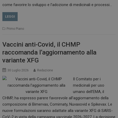
come favorire lo sviluppo e l’adozione di medicinali e processi…
LEGGI
Primo Piano
Vaccini anti-Covid, il CHMP
raccomanda l’aggiornamento alla
variante XFG
30 Luglio 2026
Redazione
Il Comitato per i
medicinali per uso
tracking-sites-
www.dailyhealthindustry.it
4
ironfish-session-id
settimane
umano dell’EMA, il
2 giorni
CHMP, ha espresso parere favorevole all’aggiornamento della
composizione di Bimervax, Comirnaty, Nuvaxovid e Spikevax. Le
nuove formulazioni saranno adattate alla variante XFG di SARS-
ARRAffinity
Sessione
Microsoft Corporation
CoV-2 in vista della campagna vaccinale 2026-2027. La decisione