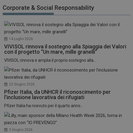
funzionare correttamente senza questi cookie.
Corporate & Social Responsability
NOME
FORNITORE / DOMINIO
SCADENZA
_ga
1 anno 1
Google LLC
mese
.dailyhealthindustry.it
14 Luglio 2026
VIVISOL rinnova il sostegno alla Spiaggia dei Valori
con il progetto “Un mare, mille granelli”
VIVISOL rinnova e amplia il proprio sostegno alla...
22 Giugno 2026
Pfizer Italia, da UNHCR il riconoscimento per
l’inclusione lavorativa dei rifugiati
Pfizer Italia ha ricevuto per il quarto anno...
3 Giugno 2026