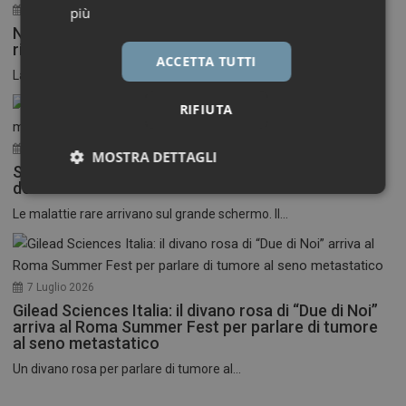
30 Luglio 2026
più
Neuroinfiammazione, fino a 50 mila euro per
ricercatori under 40
ACCETTA TUTTI
La Fondazione Francesco della Valle ETS apre le...
RIFIUTA
17 Luglio 2026
MOSTRA DETTAGLI
Stati Uniti: nasce il primo festival del cinema
dedicato alle malattie rare
Necessari
Marketing
Le malattie rare arrivano sul grande schermo. Il...
7 Luglio 2026
Gilead Sciences Italia: il divano rosa di “Due di Noi”
Necessari
Marketing
arriva al Roma Summer Fest per parlare di tumore
al seno metastatico
I cookie necessari contribuiscono a rendere fruibile il
Un divano rosa per parlare di tumore al...
sito web abilitandone funzionalità di base quali la
navigazione sulle pagine e l'accesso alle aree
protette del sito. Il sito web non è in grado di