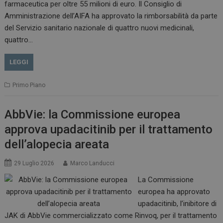
farmaceutica per oltre 55 milioni di euro. Il Consiglio di
VISITOR_INFO1_LIVE
5 m
Google LLC
Amministrazione dell’AIFA ha approvato la rimborsabilità da parte
sett
.youtube.com
del Servizio sanitario nazionale di quattro nuovi medicinali,
quattro…
LEGGI
Primo Piano
AbbVie: la Commissione europea
approva upadacitinib per il trattamento
dell’alopecia areata
29 Luglio 2026
Marco Landucci
La Commissione
europea ha approvato
upadacitinib, l’inibitore di
JAK di AbbVie commercializzato come Rinvoq, per il trattamento