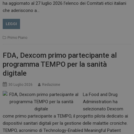
__Secure-ROLLOUT_TOKEN
.youtube.com
5 m
ha aggiornato al 27 luglio 2026 l’elenco dei Comitati etici italiani
sett
che aderiscono a…
LEGGI
Primo Piano
tracking-sites-ironfish-
www.dailyhealthindustry.it
tracking-named-enable
sett
2 g
FDA, Dexcom primo partecipante al
programma TEMPO per la sanità
digitale
30 Luglio 2026
Redazione
__Secure-YNID
.youtube.com
5 m
sett
La Food and Drug
Administration ha
selezionato Dexcom
come primo partecipante a TEMPO, il progetto pilota dedicato ai
dispositivi sanitari digitali per la gestione delle malattie croniche.
TEMPO, acronimo di Technology-Enabled Meaningful Patient