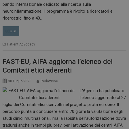
bando internazionale dedicato alla ricerca sulla
neuroinfiammazione. Il programma è rivolto a ricercatori e
CookieScriptConsent
5 mesi 3
ricercatrici fino a 40…
CookieScript
settimane
www.dailyhealthindustry.it
LEGGI
Patient Advocacy
FAST-EU, AIFA aggiorna l’elenco dei
Comitati etici aderenti
30 Luglio 2026
Redazione
L’Agenzia ha pubblicato
l’elenco aggiornato al 27
luglio dei Comitati etici coinvolti nel progetto pilota europeo. Il
percorso punta a concludere entro 70 giorni la valutazione degli
studi clinici multinazionali, ma la rapidità dell’autorizzazione dovrà
NOME
FORNITORE / DOMINIO
SCA
tradursi anche in tempi più brevi per l’attivazione dei centri. AIFA