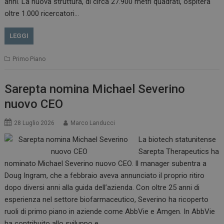
anni. La nuova struttura, di circa 27.900 metri quadrati, ospiterà
oltre 1.000 ricercatori…
LEGGI
Primo Piano
Sarepta nomina Michael Severino
nuovo CEO
28 Luglio 2026
Marco Landucci
La biotech statunitense
Sarepta Therapeutics ha
nominato Michael Severino nuovo CEO. Il manager subentra a
Doug Ingram, che a febbraio aveva annunciato il proprio ritiro
dopo diversi anni alla guida dell’azienda. Con oltre 25 anni di
esperienza nel settore biofarmaceutico, Severino ha ricoperto
ruoli di primo piano in aziende come AbbVie e Amgen. In AbbVie
ha contribuito allo sviluppo e…