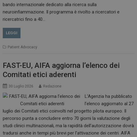
bando internazionale dedicato alla ricerca sulla
neuroinfiammazione. Il programma è rivolto a ricercatori e
CookieScriptConsent
5 mesi 3
ricercatrici fino a 40…
CookieScript
settimane
www.dailyhealthindustry.it
LEGGI
Patient Advocacy
FAST-EU, AIFA aggiorna l’elenco dei
Comitati etici aderenti
30 Luglio 2026
Redazione
L’Agenzia ha pubblicato
l’elenco aggiornato al 27
luglio dei Comitati etici coinvolti nel progetto pilota europeo. Il
percorso punta a concludere entro 70 giorni la valutazione degli
studi clinici multinazionali, ma la rapidità dell’autorizzazione dovrà
NOME
FORNITORE / DOMINIO
SCA
tradursi anche in tempi più brevi per l’attivazione dei centri. AIFA