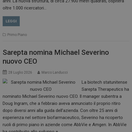
anni. La nuova struttura, di circa 27.900 metri quadrati, ospiterà
oltre 1.000 ricercatori…
LEGGI
Primo Piano
Sarepta nomina Michael Severino
nuovo CEO
28 Luglio 2026
Marco Landucci
La biotech statunitense
Sarepta Therapeutics ha
nominato Michael Severino nuovo CEO. Il manager subentra a
Doug Ingram, che a febbraio aveva annunciato il proprio ritiro
dopo diversi anni alla guida dell’azienda. Con oltre 25 anni di
esperienza nel settore biofarmaceutico, Severino ha ricoperto
ruoli di primo piano in aziende come AbbVie e Amgen. In AbbVie
ha contribuito allo sviluppo e…