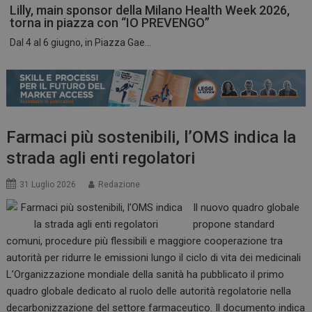
Lilly, main sponsor della Milano Health Week 2026,
torna in piazza con “IO PREVENGO”
Dal 4 al 6 giugno, in Piazza Gae...
ARRAffinitySameSite
Sessione
Microsoft Corporation
.www.dailyhealthindustry.it
Farmaci più sostenibili, l’OMS indica la
strada agli enti regolatori
31 Luglio 2026
Redazione
Il nuovo quadro globale
propone standard
comuni, procedure più flessibili e maggiore cooperazione tra
autorità per ridurre le emissioni lungo il ciclo di vita dei medicinali
L’Organizzazione mondiale della sanità ha pubblicato il primo
PHPSESSID
Sessione
PHP.net
quadro globale dedicato al ruolo delle autorità regolatorie nella
www.dailyhealthindustry.it
decarbonizzazione del settore farmaceutico. Il documento indica