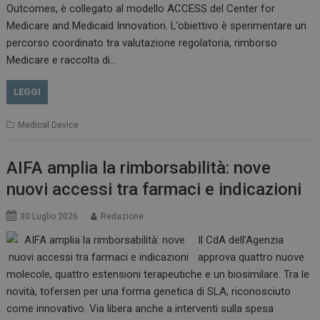
Outcomes, è collegato al modello ACCESS del Center for
Medicare and Medicaid Innovation. L’obiettivo è sperimentare un
percorso coordinato tra valutazione regolatoria, rimborso
Medicare e raccolta di…
VISITOR_PRIVACY_METADATA
5 m
YouTube
sett
.youtube.com
LEGGI
Medical Device
AIFA amplia la rimborsabilità: nove
nuovi accessi tra farmaci e indicazioni
30 Luglio 2026
Redazione
Il CdA dell’Agenzia
approva quattro nuove
YSC
Ses
Google LLC
molecole, quattro estensioni terapeutiche e un biosimilare. Tra le
.youtube.com
novità, tofersen per una forma genetica di SLA, riconosciuto
come innovativo. Via libera anche a interventi sulla spesa