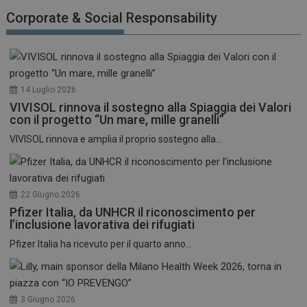
funzionare correttamente senza questi cookie.
Corporate & Social Responsability
NOME
FORNITORE / DOMINIO
SCADENZA
_ga
1 anno 1
Google LLC
mese
.dailyhealthindustry.it
14 Luglio 2026
VIVISOL rinnova il sostegno alla Spiaggia dei Valori
con il progetto “Un mare, mille granelli”
VIVISOL rinnova e amplia il proprio sostegno alla...
22 Giugno 2026
Pfizer Italia, da UNHCR il riconoscimento per
l’inclusione lavorativa dei rifugiati
Pfizer Italia ha ricevuto per il quarto anno...
3 Giugno 2026