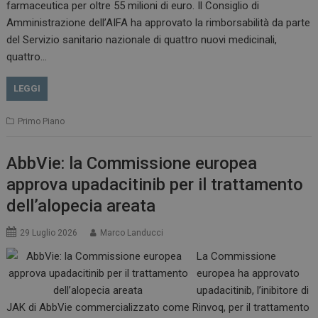
farmaceutica per oltre 55 milioni di euro. Il Consiglio di
VISITOR_INFO1_LIVE
5 m
Google LLC
Amministrazione dell’AIFA ha approvato la rimborsabilità da parte
sett
.youtube.com
del Servizio sanitario nazionale di quattro nuovi medicinali,
quattro…
LEGGI
Primo Piano
AbbVie: la Commissione europea
approva upadacitinib per il trattamento
dell’alopecia areata
29 Luglio 2026
Marco Landucci
La Commissione
europea ha approvato
upadacitinib, l’inibitore di
JAK di AbbVie commercializzato come Rinvoq, per il trattamento