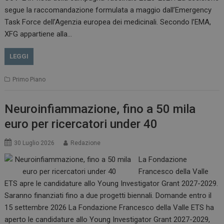
.www.dailyhealthindustry.it
segue la raccomandazione formulata a maggio dall’Emergency
Task Force dell’Agenzia europea dei medicinali. Secondo l’EMA,
XFG appartiene alla…
LEGGI
Primo Piano
Neuroinfiammazione, fino a 50 mila
euro per ricercatori under 40
_ga_Z2VT792F98
.dailyhealthindustry.it
1 anno 1
30 Luglio 2026
Redazione
mese
La Fondazione
Francesco della Valle
ETS apre le candidature allo Young Investigator Grant 2027-2029.
Saranno finanziati fino a due progetti biennali. Domande entro il
tracking-sites-
www.dailyhealthindustry.it
4
ironfish-tracking-
settimane
15 settembre 2026 La Fondazione Francesco della Valle ETS ha
enable
2 giorni
aperto le candidature allo Young Investigator Grant 2027-2029,