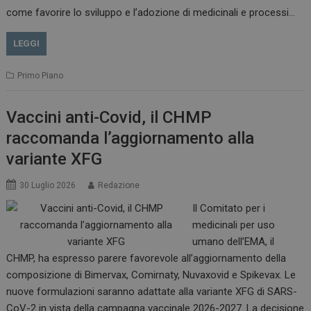
come favorire lo sviluppo e l’adozione di medicinali e processi…
LEGGI
Primo Piano
Vaccini anti-Covid, il CHMP
raccomanda l’aggiornamento alla
variante XFG
30 Luglio 2026
Redazione
Il Comitato per i
medicinali per uso
tracking-sites-
www.dailyhealthindustry.it
4
ironfish-session-id
settimane
umano dell’EMA, il
2 giorni
CHMP, ha espresso parere favorevole all’aggiornamento della
composizione di Bimervax, Comirnaty, Nuvaxovid e Spikevax. Le
nuove formulazioni saranno adattate alla variante XFG di SARS-
ARRAffinity
Sessione
Microsoft Corporation
CoV-2 in vista della campagna vaccinale 2026-2027. La decisione