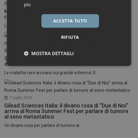
30 Luglio 2026
più
Neuroinfiammazione, fino a 50 mila euro per
ricercatori under 40
ACCETTA TUTTI
La Fondazione Francesco della Valle ETS apre le...
RIFIUTA
17 Luglio 2026
MOSTRA DETTAGLI
Stati Uniti: nasce il primo festival del cinema
dedicato alle malattie rare
Necessari
Marketing
Le malattie rare arrivano sul grande schermo. Il...
7 Luglio 2026
Gilead Sciences Italia: il divano rosa di “Due di Noi”
Necessari
Marketing
arriva al Roma Summer Fest per parlare di tumore
al seno metastatico
I cookie necessari contribuiscono a rendere fruibile il
Un divano rosa per parlare di tumore al...
sito web abilitandone funzionalità di base quali la
navigazione sulle pagine e l'accesso alle aree
protette del sito. Il sito web non è in grado di