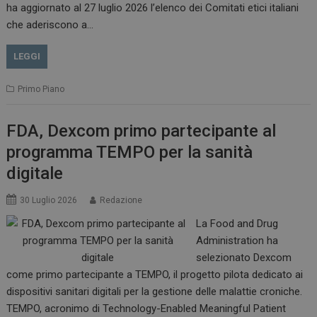
__Secure-ROLLOUT_TOKEN
.youtube.com
5 m
ha aggiornato al 27 luglio 2026 l’elenco dei Comitati etici italiani
sett
che aderiscono a…
LEGGI
Primo Piano
tracking-sites-ironfish-
www.dailyhealthindustry.it
tracking-named-enable
sett
2 g
FDA, Dexcom primo partecipante al
programma TEMPO per la sanità
digitale
30 Luglio 2026
Redazione
__Secure-YNID
.youtube.com
5 m
sett
La Food and Drug
Administration ha
selezionato Dexcom
come primo partecipante a TEMPO, il progetto pilota dedicato ai
dispositivi sanitari digitali per la gestione delle malattie croniche.
TEMPO, acronimo di Technology-Enabled Meaningful Patient