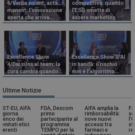
6/Verba volant, acta
competitiva: quando
manent: l’innovazione
l’ESG smette di
aperta che arriva...
essere marketing
Excellence Show
Excellence Show 3/AI
4/Dai silos al team: la
in sanità: il rischio
cura cambia quando...
non è l’algoritmo...
Ultime Notizie
FDA, Dexcom
AIFA amplia la
Farmaci più
primo
rimborsabilità:
sostenibili,
partecipante al
nove nuovi
l’OMS indica la
programma
accessi tra
strada agli enti
TEMPO per la
farmaci e
regolatori