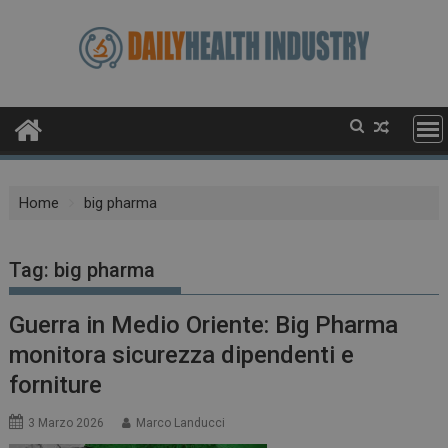
Skip
to
content
Home
big pharma
Tag:
big pharma
Guerra in Medio Oriente: Big Pharma
monitora sicurezza dipendenti e
forniture
3 Marzo 2026
Marco Landucci