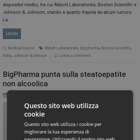
dispositivi medici, tra cui Abbott Laboratories, Boston Scientific e
Johnson & Johnson, stando a quanto trapela da alcuni rumors.
La…
LEGGI
,
,
,
Medical Device
Abbott Laboratories
big pharma
Boston Scientific
,
India
Johnson & johnson
Leave a comment
BigPharma punta sulla steatoepatite
non alcoolica
26 Aprile 2017
Francesco Maria Avitto
Questo sito web utilizza
(Reuters) – La NASH
cookie
potrebbe diventare la
principale causa di
Questo sito web utilizza i cookie per
trapianto di fegato nel
migliorare la tua esperienza di
2020. Ecco perché Big
navigazione. Utilizzando il nostro sito web