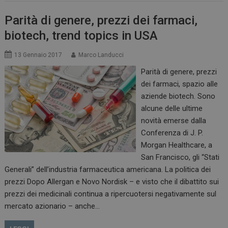
PHPSESSID
Sessione
PHP.net
www.dailyhealthindustry.it
Parità di genere, prezzi dei farmaci,
biotech, trend topics in USA
13 Gennaio 2017
Marco Landucci
Parità di genere, prezzi
dei farmaci, spazio alle
aziende biotech. Sono
alcune delle ultime
novità emerse dalla
Conferenza di J. P.
Morgan Healthcare, a
San Francisco, gli “Stati
Generali” dell’industria farmaceutica americana. La politica dei
prezzi Dopo Allergan e Novo Nordisk – e visto che il dibattito sui
tracking-sites-
www.dailyhealthindustry.it
4
prezzi dei medicinali continua a ripercuotersi negativamente sul
ironfish-session-id
settimane
mercato azionario – anche…
2 giorni