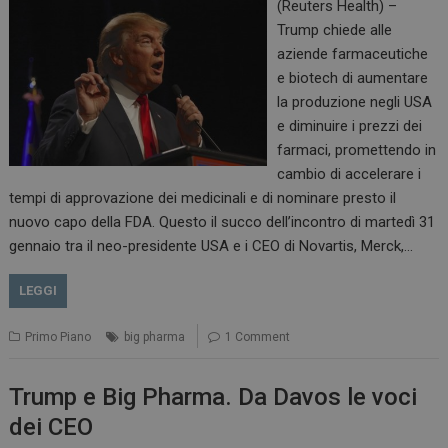
I cookie necessari contribuiscono a rendere fruibile il
(Reuters Health) –
sito web abilitandone funzionalità di base quali la
Trump chiede alle
navigazione sulle pagine e l'accesso alle aree
protette del sito. Il sito web non è in grado di
aziende farmaceutiche
funzionare correttamente senza questi cookie.
e biotech di aumentare
NOME
FORNITORE / DOMINIO
SCADENZA
la produzione negli USA
_ga
1 anno 1
Google LLC
e diminuire i prezzi dei
mese
.dailyhealthindustry.it
farmaci, promettendo in
cambio di accelerare i
tempi di approvazione dei medicinali e di nominare presto il
nuovo capo della FDA. Questo il succo dell’incontro di martedì 31
gennaio tra il neo-presidente USA e i CEO di Novartis, Merck,…
LEGGI
Primo Piano
big pharma
1 Comment
Trump e Big Pharma. Da Davos le voci
dei CEO