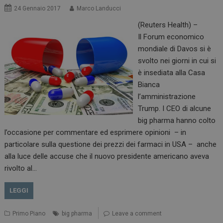
24 Gennaio 2017
Marco Landucci
(Reuters Health) –
Il Forum economico
mondiale di Davos si è
svolto nei giorni in cui si
è insediata alla Casa
Bianca
ARRAffinitySameSite
Sessione
Microsoft Corporation
l’amministrazione
.www.dailyhealthindustry.it
Trump. I CEO di alcune
big pharma hanno colto
l’occasione per commentare ed esprimere opinioni – in
particolare sulla questione dei prezzi dei farmaci in USA – anche
alla luce delle accuse che il nuovo presidente americano aveva
rivolto al…
LEGGI
Primo Piano
big pharma
Leave a comment