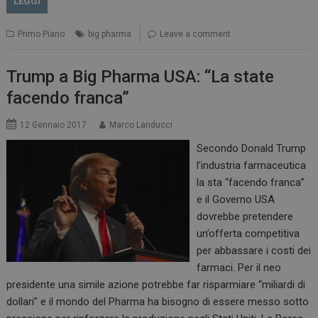
LEGGI
ARRAffinity
Sessione
Microsoft Corporation
Primo Piano
big pharma
Leave a comment
.www.dailyhealthindustry.it
Trump a Big Pharma USA: “La state
facendo franca”
12 Gennaio 2017
Marco Landucci
Secondo Donald Trump
l’industria farmaceutica
la sta “facendo franca”
e il Governo USA
dovrebbe pretendere
un’offerta competitiva
_ga_Z2VT792F98
.dailyhealthindustry.it
1 anno 1
per abbassare i costi dei
mese
farmaci. Per il neo
presidente una simile azione potrebbe far risparmiare “miliardi di
dollari” e il mondo del Pharma ha bisogno di essere messo sotto