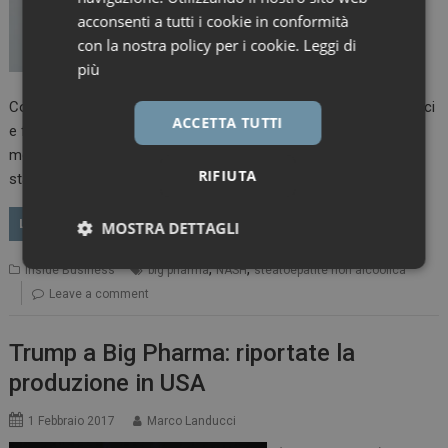
Pharma corteggia le
acconsenti a tutti i cookie in conformità
piccole aziende che
con la nostra policy per i cookie.
Leggi di
stanno sviluppando
più
terapie per trattarla.
Con le pressioni sui prezzi che riducono le vendite di antidiabetici
ACCETTA TUTTI
e farmaci per l’artrite reumatoide e con un campo oncologico
molto affollato di terapie, le grandi aziende farmaceutiche
RIFIUTA
starebbero guardando alla…
LEGGI
MOSTRA DETTAGLI
,
,
Necessari
Marketing
Inside Business
big pharma
NASH
steatoepatite non alcoolica
Leave a comment
Trump a Big Pharma: riportate la
produzione in USA
Necessari
Marketing
1 Febbraio 2017
Marco Landucci