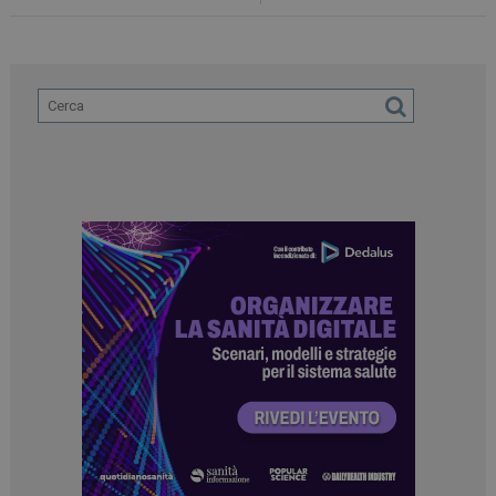
_ga_Z2VT792F98
.dailyhealthindustry.it
1 anno 1
mese
tracking-sites-
www.dailyhealthindustry.it
4
ironfish-tracking-
settimane
enable
2 giorni