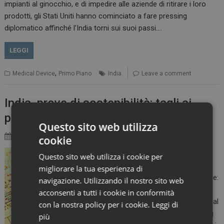
impianti al ginocchio, e di impedire alle aziende di ritirare i loro
prodotti, gli Stati Uniti hanno cominciato a fare pressing
diplomatico affinché l’India torni sui suoi passi.…
LEGGI
,
Medical Device
Primo Piano
India
Leave a comment
India, prove di sostenibilità: tagli ai
prezzi di stent e device
Questo sito web utilizza
cookie
26 Settembre 2017
Marco Landucci
(Reuters Health) –
Questo sito web utilizza i cookie per
Rendere il sistema
migliorare la tua esperienza di
sanitario più accessibile:
navigazione. Utilizzando il nostro sito web
è questo l’obiettivo del
acconsenti a tutti i cookie in conformità
Governo e della National
con la nostra policy per i cookie.
Leggi di
Pharmaceutical Pricing
più