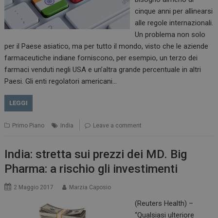
NOME
FORNITORE / DOMINIO
SCADENZA
cinque anni per allinearsi
_ga
1 anno 1
Google LLC
alle regole internazionali.
mese
.dailyhealthindustry.it
Un problema non solo
per il Paese asiatico, ma per tutto il mondo, visto che le aziende
farmaceutiche indiane forniscono, per esempio, un terzo dei
farmaci venduti negli USA e un’altra grande percentuale in altri
Paesi. Gli enti regolatori americani…
LEGGI
Primo Piano
India
Leave a comment
India: stretta sui prezzi dei MD. Big
Pharma: a rischio gli investimenti
2 Maggio 2017
Marzia Caposio
(Reuters Health) –
“Qualsiasi ulteriore