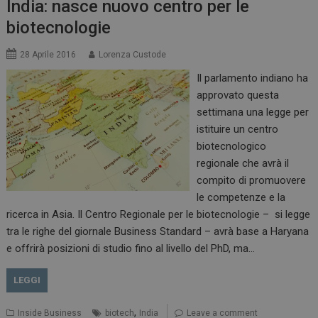
India: nasce nuovo centro per le
biotecnologie
28 Aprile 2016
Lorenza Custode
Il parlamento indiano ha
approvato questa
settimana una legge per
istituire un centro
biotecnologico
regionale che avrà il
compito di promuovere
le competenze e la
tracking-sites-
www.dailyhealthindustry.it
4
ricerca in Asia. Il Centro Regionale per le biotecnologie – si legge
ironfish-session-id
settimane
2 giorni
tra le righe del giornale Business Standard – avrà base a Haryana
e offrirà posizioni di studio fino al livello del PhD, ma…
LEGGI
ARRAffinity
Sessione
Microsoft Corporation
.www.dailyhealthindustry.it
,
Inside Business
biotech
India
Leave a comment