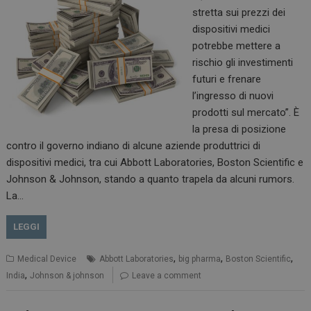
stretta sui prezzi dei
dispositivi medici
potrebbe mettere a
rischio gli investimenti
ARRAffinitySameSite
Sessione
Microsoft Corporation
.www.dailyhealthindustry.it
futuri e frenare
l’ingresso di nuovi
prodotti sul mercato”. È
la presa di posizione
contro il governo indiano di alcune aziende produttrici di
dispositivi medici, tra cui Abbott Laboratories, Boston Scientific e
Johnson & Johnson, stando a quanto trapela da alcuni rumors.
La…
LEGGI
,
,
,
Medical Device
Abbott Laboratories
big pharma
Boston Scientific
PHPSESSID
Sessione
PHP.net
www.dailyhealthindustry.it
,
India
Johnson & johnson
Leave a comment