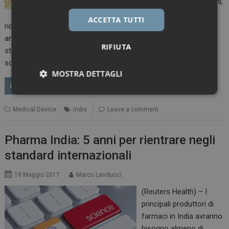
Authority (NPPA) indiani,
che hanno deciso di
ACCETTA TUTTI
ridurre i costi di interventi come impianti al ginocchio o
angioplastica, tagliando sui prezzi di acquisto di impianti e di
RIFIUTA
stent. Una misura che va sostanzialmente contro i privati,
soprattutto i fornitori, che hanno accolto piuttosto…
MOSTRA DETTAGLI
LEGGI
Necessari
Marketing
Medical Device
India
Leave a comment
Pharma India: 5 anni per rientrare negli
standard internazionali
Necessari
Marketing
18 Maggio 2017
Marco Landucci
I cookie necessari contribuiscono a rendere fruibile il
(Reuters Health) – I
sito web abilitandone funzionalità di base quali la
navigazione sulle pagine e l'accesso alle aree
principali produttori di
protette del sito. Il sito web non è in grado di
farmaci in India avranno
funzionare correttamente senza questi cookie.
bisogno almeno di