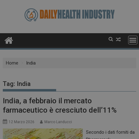
Skip
to
content
Home
India
Tag:
India
India, a febbraio il mercato
farmaceutico è cresciuto dell’11%
12 Marzo 2026
Marco Landucci
Secondo i dati forniti da