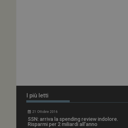
ARRAffinitySameSit
PHPSESSID
tracking-sites-
ironfish-session-id
ARRAffinity
I più letti
_ga_Z2VT792F98
21 Ottobre 2016
tracking-sites-
SSN: arriva la spending review indolore.
ironfish-tracking-
enable
Risparmi per 2 miliardi all’anno