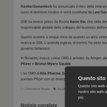
Roche/Genentech
ha annunciato il ritiro della veter
ruolo di direttore medico e verrà sostituita da
Levi Ga
GSK ha invece preso da Roche
Kevin Sin
, che nella d
responsabile globale dello sviluppo del business dell’on
Questo avviene a cinque mesi da quando un altro vete
ricerca in GSK. L’azienda inglese, di contro, ha visto la
governo britannico.
In Novartis, invece, come CMO è arrivato da Amgen
Jo
Pfizer
e
Bristol-Myers Squibb
.
L’ex CMO di
Kite Pharma
,
David Chang
, dovrebbe div
Questo sito 
puntato Pfizer con un finanziamento sull’attività nel se
Questo sito web ut
Lifescience People
big pharma
nostro sito web ac
più
Notizie correlate