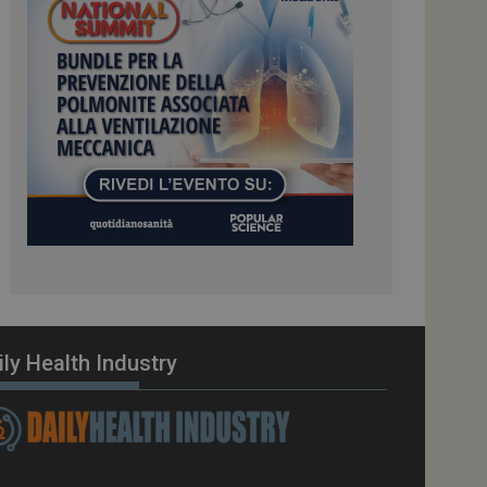
ome piattaforma di
el carico, questo
una sessione di
e gestite dallo
te sul linguaggio
erico utilizzato per
tente. Normalmente è
 il modo in cui
er il sito, ma un
di accesso per un
cazione per
 visitatore.
i Web eseguiti sulla
e utilizzato per il
i che le richieste
stradate allo stesso
ily Health Industry
zione.
gle Analytics per
azione per abilitare