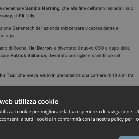
ana decennale
Sandra Horning
, che alla fine dell’anno lascerà il suo
rraway
, di
Eli Lilly
.
ivisione Genentech dell’azienda svizzeraera vicepresidente e
cologia.
rano di Roche,
Hal Barron
, è diventato il nuovo CSO e capo della
sciare
Patrick Vallance
, diventato consigliere scientifico del
hn Tsai
, che aveva avuto in precedenza una carriera di 18 anni tra
entare quest’anno CEO di
Allogene Therapeutics
, sulla quale ha
web utilizza cookie
ttore delle CAR-T.
ilizza i cookie per migliorare la tua esperienza di navigazione. Ut
consenti a tutti i cookie in conformità con la nostra policy per i c