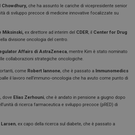
l Chowdhury,
che ha assunto le cariche di vicepresidente senior
ità di sviluppo precoce di medicine innovative focalizzate su
 Miksinski,
ex direttore ad interim del
CDER
, il
Center for Drug
della divisione oncologia del centro.
egulator Affairs di AstraZeneca
, mentre Kim è stato nominato
elle collaborazioni strategiche oncologiche.
portanti, come
Robert Iannone
, che è passato a
Immunomedics
palle il lavoro nell’immuno-oncologia che ha avuto come punto di
i, dove
Elias Zerhouni
, che è andato in pensione a giugno dopo
ell’unità di ricerca farmaceutica e sviluppo precoce (pRED) di
t Larsen
, ex capo della ricerca sul diabete, che è passato a