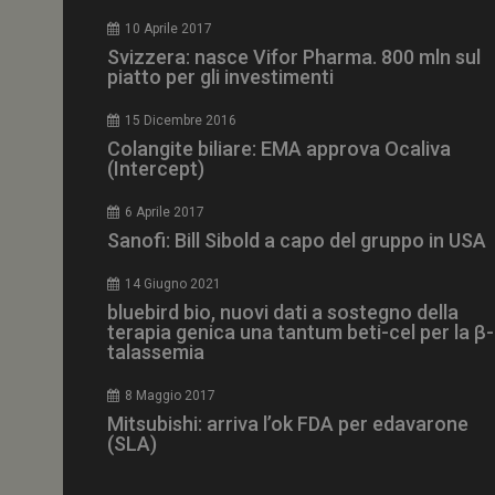
CookieScriptConse
10 Aprile 2017
Svizzera: nasce Vifor Pharma. 800 mln sul
piatto per gli investimenti
15 Dicembre 2016
NOME
Colangite biliare: EMA approva Ocaliva
(Intercept)
__Secure-ROLLOU
6 Aprile 2017
Sanofi: Bill Sibold a capo del gruppo in USA
tracking-sites-ironf
tracking-named-en
14 Giugno 2021
__Secure-YNID
bluebird bio, nuovi dati a sostegno della
terapia genica una tantum beti-cel per la β-
talassemia
8 Maggio 2017
VISITOR_PRIVACY_
Mitsubishi: arriva l’ok FDA per edavarone
(SLA)