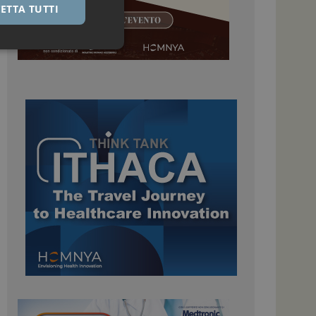
ETTA TUTTI
igazione sulle pagine
kie.
 Google Universal
nificativo del
tilizzato da Google.
stinguere utenti
o in modo casuale
uso in ogni richiesta
colare i dati di
apporti di analisi dei