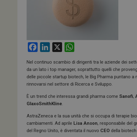
F
Li
X
W
a
n
h
Nel continuo scambio di dirigenti tra le aziende dei s
ce
ke
at
da un lato i top manager, soprattutto quelli che proven
b
dI
s
delle piccole startup biotech, le Big Pharma puntano a n
o
n
A
rinnovarsi nel settore di Ricerca e Sviluppo.
o
p
È un trend che interessa grandi pharma come
Sanofi
,
k
p
GlaxoSmithKline
.
AstraZeneca e la sua unità che si occupa di terapie bi
cambiamenti. Ad aprile
Lisa Anson
, responsabile del 
del Regno Unito, è diventata il nuovo
CEO
della biotec