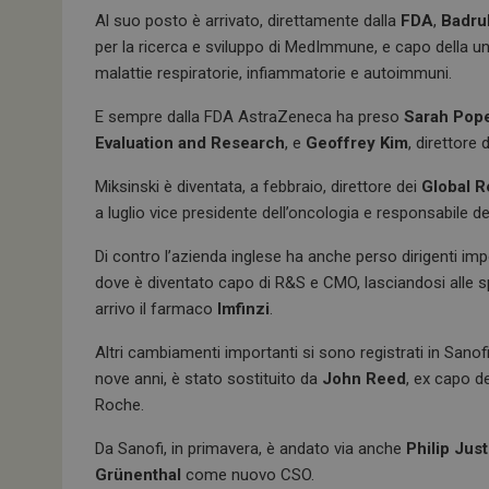
Al suo posto è arrivato, direttamente dalla
FDA
,
Badru
per la ricerca e sviluppo di MedImmune, e capo della un
malattie respiratorie, infiammatorie e autoimmuni.
E sempre dalla FDA AstraZeneca ha preso
Sarah Pope
Evaluation and Research
, e
Geoffrey Kim
, direttore 
Miksinski è diventata, a febbraio, direttore dei
Global R
a luglio vice presidente dell’oncologia e responsabile d
Di contro l’azienda inglese ha anche perso dirigenti im
dove è diventato capo di R&S e CMO, lasciandosi alle s
arrivo il farmaco
Imfinzi
.
Altri cambiamenti importanti si sono registrati in Sanof
nove anni, è stato sostituito da
John Reed
, ex capo d
Roche.
Da Sanofi, in primavera, è andato via anche
Philip Jus
Grünenthal
come nuovo CSO.