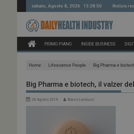
Skip
sabato, Agosto 8, 2026
13:28:51
Notizie rec
to
content
PRIMO PIANO
INSIDE BUSINESS
DIG
Home
Lifescience People
Big Pharma e biotech,
Big Pharma e biotech, il valzer de
28 Agosto 2019
Marco Landucci