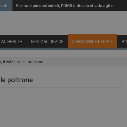
enti
Farmaci più sostenibili, l’OMS indica la strada agli enti reg
Vaccini anti-Covid, il CHMP raccomanda l’aggiornamento a
ITAL HEALTH
MEDICAL DEVICE
LIFESCIENCE PEOPLE
A
 il valzer delle poltrone
lle poltrone