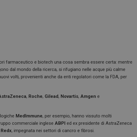
ettori farmaceutico e biotech una cosa sembra essere certa: mentre
gono dal mondo della ricerca, si rifugiano nelle acque più calme
uovi volti, provenienti anche da enti regolatori come la FDA, per
AstraZeneca
,
Roche
,
Gilead
,
Novartis
,
Amgen
e
ologiche
MedImmune
, per esempio, hanno vissuto molti
gruppo commerciale inglese
ABPI
ed ex presidente di AstraZeneca
h
Redx
, impegnata nei settori di cancro e fibrosi.