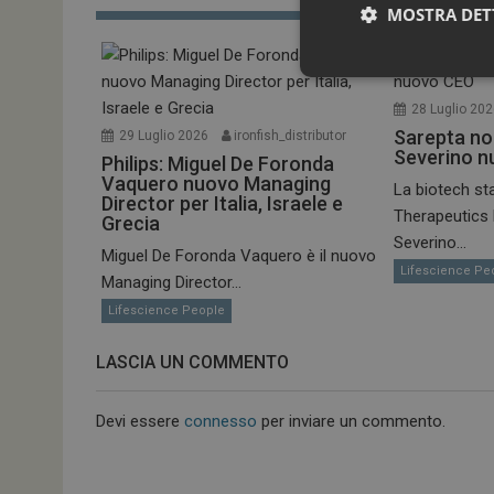
MOSTRA DET
28 Luglio 20
Sarepta no
29 Luglio 2026
ironfish_distributor
Severino 
Philips: Miguel De Foronda
Vaquero nuovo Managing
La biotech st
Director per Italia, Israele e
Therapeutics
Grecia
Severino...
Miguel De Foronda Vaquero è il nuovo
Lifescience Pe
I cookie necessari con
Managing Director...
e l'accesso alle aree 
Lifescience People
NOME
_ga
LASCIA UN COMMENTO
Devi essere
connesso
per inviare un commento.