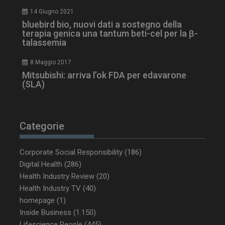
14 Giugno 2021
bluebird bio, nuovi dati a sostegno della
tracking-sites-
www.dailyhealthindustry.it
4
ironfish-tracking-
settimane
terapia genica una tantum beti-cel per la β-
enable
2 giorni
talassemia
8 Maggio 2017
Mitsubishi: arriva l’ok FDA per edavarone
CookieScriptConsent
5 mesi 3
CookieScript
(SLA)
settimane
www.dailyhealthindustry.it
Categorie
Corporate Social Responsibility
(186)
Digital Health
(286)
Health Industry Review
(20)
Health Industry TV
(40)
homepage
(1)
Inside Business
(1.150)
Lifescience People
(445)