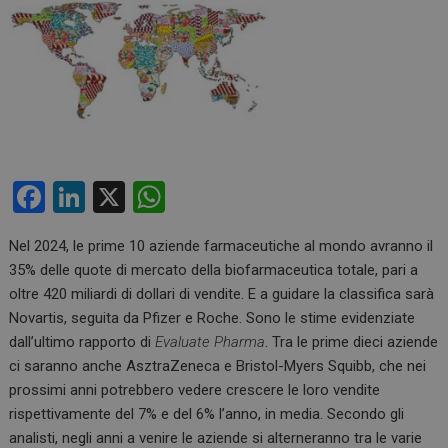
F
Li
X
W
a
n
h
Nel 2024, le prime 10 aziende farmaceutiche al mondo avranno il
ce
ke
at
35% delle quote di mercato della biofarmaceutica totale, pari a
b
dI
s
oltre 420 miliardi di dollari di vendite. E a guidare la classifica sarà
o
n
A
Novartis, seguita da Pfizer e Roche. Sono le stime evidenziate
dall’ultimo rapporto di
Evaluate Pharma
. Tra le prime dieci aziende
o
p
ci saranno anche AsztraZeneca e Bristol-Myers Squibb, che nei
k
p
prossimi anni potrebbero vedere crescere le loro vendite
rispettivamente del 7% e del 6% l’anno, in media. Secondo gli
analisti, negli anni a venire le aziende si alterneranno tra le varie