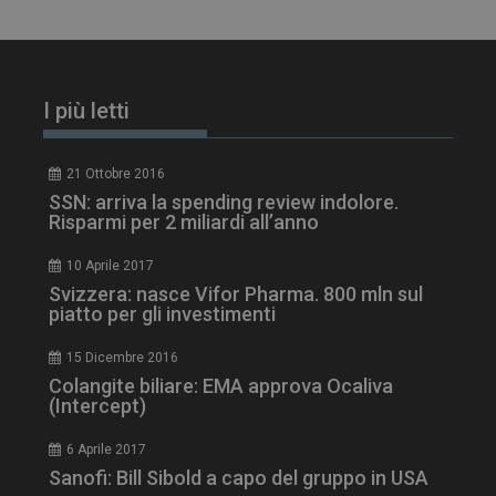
2 giorni
ARRAffinity
Sessione
Microsoft Corporation
I più letti
.www.dailyhealthindustry.it
21 Ottobre 2016
SSN: arriva la spending review indolore.
Risparmi per 2 miliardi all’anno
10 Aprile 2017
Svizzera: nasce Vifor Pharma. 800 mln sul
piatto per gli investimenti
15 Dicembre 2016
Colangite biliare: EMA approva Ocaliva
(Intercept)
_ga_Z2VT792F98
.dailyhealthindustry.it
1 anno 1
mese
6 Aprile 2017
Sanofi: Bill Sibold a capo del gruppo in USA