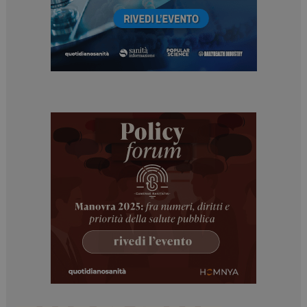
Necessari
Marketing
I cookie necessari contribuiscono a rendere fruibile il
sito web abilitandone funzionalità di base quali la
navigazione sulle pagine e l'accesso alle aree
protette del sito. Il sito web non è in grado di
funzionare correttamente senza questi cookie.
NOME
FORNITORE / DOMINIO
SCADENZA
_ga
1 anno 1
Google LLC
mese
.dailyhealthindustry.it