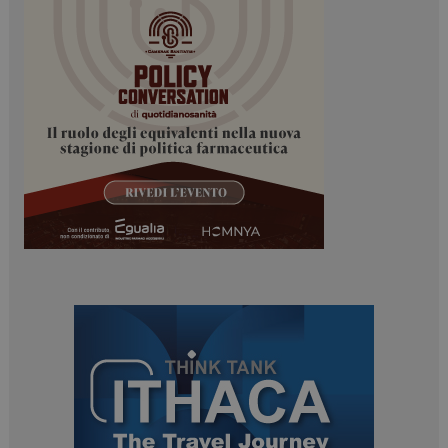
ARRAffinitySameSite
Sessione
Microsoft Corporation
.www.dailyhealthindustry.it