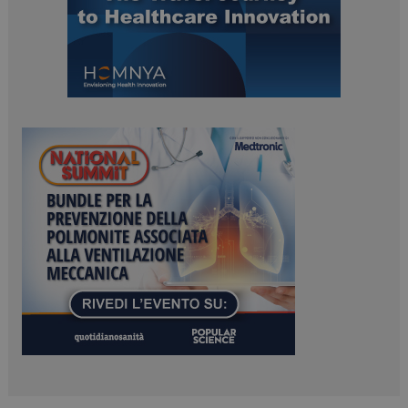
PHPSESSID
Sessione
PHP.net
www.dailyhealthindustry.it
tracking-sites-
www.dailyhealthindustry.it
4
ironfish-session-id
settimane