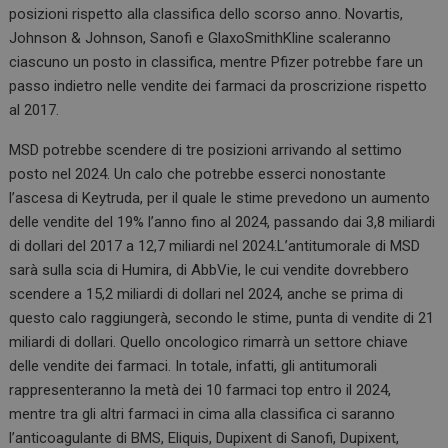
posizioni rispetto alla classifica dello scorso anno. Novartis,
Johnson & Johnson, Sanofi e GlaxoSmithKline scaleranno
ciascuno un posto in classifica, mentre Pfizer potrebbe fare un
passo indietro nelle vendite dei farmaci da proscrizione rispetto
al 2017.
MSD potrebbe scendere di tre posizioni arrivando al settimo
posto nel 2024. Un calo che potrebbe esserci nonostante
l’ascesa di Keytruda, per il quale le stime prevedono un aumento
delle vendite del 19% l’anno fino al 2024, passando dai 3,8 miliardi
di dollari del 2017 a 12,7 miliardi nel 2024.L’antitumorale di MSD
sarà sulla scia di Humira, di AbbVie, le cui vendite dovrebbero
scendere a 15,2 miliardi di dollari nel 2024, anche se prima di
questo calo raggiungerà, secondo le stime, punta di vendite di 21
miliardi di dollari. Quello oncologico rimarrà un settore chiave
delle vendite dei farmaci. In totale, infatti, gli antitumorali
rappresenteranno la metà dei 10 farmaci top entro il 2024,
mentre tra gli altri farmaci in cima alla classifica ci saranno
l’anticoagulante di BMS, Eliquis, Dupixent di Sanofi, Dupixent,