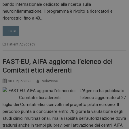
bando internazionale dedicato alla ricerca sulla
neuroinfiammazione. Il programma è rivolto a ricercatori e
CookieScriptConsent
5 mesi 3
ricercatrici fino a 40…
CookieScript
settimane
www.dailyhealthindustry.it
LEGGI
Patient Advocacy
FAST-EU, AIFA aggiorna l’elenco dei
Comitati etici aderenti
30 Luglio 2026
Redazione
L’Agenzia ha pubblicato
l’elenco aggiornato al 27
luglio dei Comitati etici coinvolti nel progetto pilota europeo. Il
percorso punta a concludere entro 70 giorni la valutazione degli
studi clinici multinazionali, ma la rapidità dell’autorizzazione dovrà
NOME
FORNITORE / DOMINIO
SCA
tradursi anche in tempi più brevi per l’attivazione dei centri. AIFA