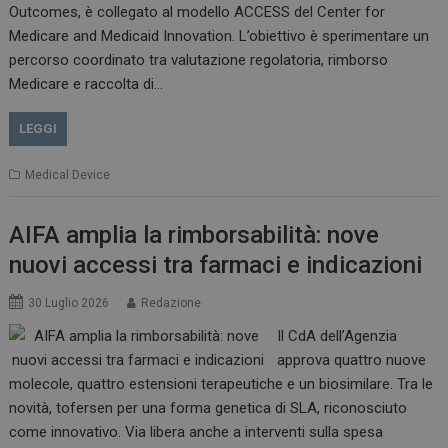
Outcomes, è collegato al modello ACCESS del Center for
Medicare and Medicaid Innovation. L’obiettivo è sperimentare un
percorso coordinato tra valutazione regolatoria, rimborso
Medicare e raccolta di…
VISITOR_PRIVACY_METADATA
5 m
YouTube
sett
.youtube.com
LEGGI
Medical Device
AIFA amplia la rimborsabilità: nove
nuovi accessi tra farmaci e indicazioni
30 Luglio 2026
Redazione
Il CdA dell’Agenzia
approva quattro nuove
YSC
Ses
Google LLC
molecole, quattro estensioni terapeutiche e un biosimilare. Tra le
.youtube.com
novità, tofersen per una forma genetica di SLA, riconosciuto
come innovativo. Via libera anche a interventi sulla spesa