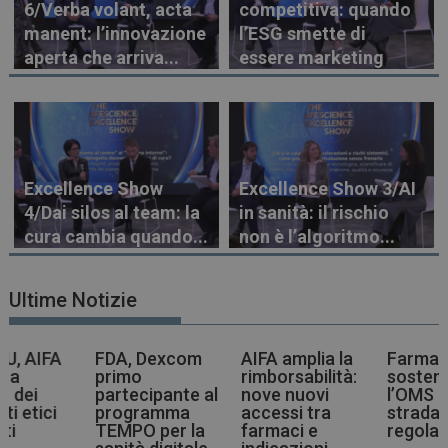
6/Verba volant, acta
competitiva: quando
manent: l’innovazione
l’ESG smette di
aperta che arriva...
essere marketing
Excellence Show
Excellence Show 3/AI
4/Dai silos al team: la
in sanità: il rischio
cura cambia quando...
non è l’algoritmo...
Ultime Notizie
A, Dexcom
AIFA amplia la
Farmaci più
Vac
imo
rimborsabilità:
sostenibili,
Cov
rtecipante al
nove nuovi
l’OMS indica la
ra
rogramma
accessi tra
strada agli enti
l’a
MPO per la
farmaci e
regolatori
all