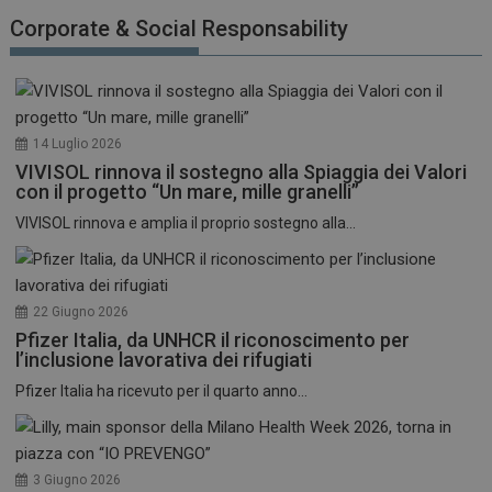
funzionare correttamente senza questi cookie.
Corporate & Social Responsability
NOME
FORNITORE / DOMINIO
SCADENZA
_ga
1 anno 1
Google LLC
mese
.dailyhealthindustry.it
14 Luglio 2026
VIVISOL rinnova il sostegno alla Spiaggia dei Valori
con il progetto “Un mare, mille granelli”
VIVISOL rinnova e amplia il proprio sostegno alla...
22 Giugno 2026
Pfizer Italia, da UNHCR il riconoscimento per
l’inclusione lavorativa dei rifugiati
Pfizer Italia ha ricevuto per il quarto anno...
3 Giugno 2026