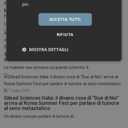
30 Luglio 2026
più
Neuroinfiammazione, fino a 50 mila euro per
ricercatori under 40
ACCETTA TUTTI
La Fondazione Francesco della Valle ETS apre le...
RIFIUTA
17 Luglio 2026
MOSTRA DETTAGLI
Stati Uniti: nasce il primo festival del cinema
dedicato alle malattie rare
Necessari
Marketing
Le malattie rare arrivano sul grande schermo. Il...
7 Luglio 2026
Gilead Sciences Italia: il divano rosa di “Due di Noi”
Necessari
Marketing
arriva al Roma Summer Fest per parlare di tumore
al seno metastatico
I cookie necessari contribuiscono a rendere fruibile il
Un divano rosa per parlare di tumore al...
sito web abilitandone funzionalità di base quali la
navigazione sulle pagine e l'accesso alle aree
protette del sito. Il sito web non è in grado di