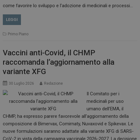
come favorire lo sviluppo e l’adozione di medicinali e processi…
LEGGI
Primo Piano
Vaccini anti-Covid, il CHMP
raccomanda l’aggiornamento alla
variante XFG
30 Luglio 2026
Redazione
Il Comitato per i
medicinali per uso
tracking-sites-
www.dailyhealthindustry.it
4
ironfish-session-id
settimane
umano dell’EMA, il
2 giorni
CHMP, ha espresso parere favorevole all’aggiornamento della
composizione di Bimervax, Comirnaty, Nuvaxovid e Spikevax. Le
nuove formulazioni saranno adattate alla variante XFG di SARS-
ARRAffinity
Sessione
Microsoft Corporation
CoV-2 in vista della campagna vaccinale 2026-2027. La decisione