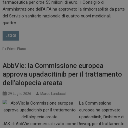
farmaceutica per oltre 55 milioni di euro. Il Consiglio di
VISITOR_INFO1_LIVE
5 m
Google LLC
Amministrazione dell’AIFA ha approvato la rimborsabilità da parte
sett
.youtube.com
del Servizio sanitario nazionale di quattro nuovi medicinali,
quattro…
LEGGI
Primo Piano
AbbVie: la Commissione europea
approva upadacitinib per il trattamento
dell’alopecia areata
29 Luglio 2026
Marco Landucci
La Commissione
europea ha approvato
upadacitinib, l’inibitore di
JAK di AbbVie commercializzato come Rinvoq, per il trattamento