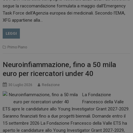
.www.dailyhealthindustry.it
segue la raccomandazione formulata a maggio dall’Emergency
Task Force dell’Agenzia europea dei medicinali. Secondo l’EMA,
XFG appartiene alla…
LEGGI
Primo Piano
Neuroinfiammazione, fino a 50 mila
euro per ricercatori under 40
_ga_Z2VT792F98
.dailyhealthindustry.it
1 anno 1
30 Luglio 2026
Redazione
mese
La Fondazione
Francesco della Valle
ETS apre le candidature allo Young Investigator Grant 2027-2029.
Saranno finanziati fino a due progetti biennali. Domande entro il
tracking-sites-
www.dailyhealthindustry.it
4
ironfish-tracking-
settimane
15 settembre 2026 La Fondazione Francesco della Valle ETS ha
enable
2 giorni
aperto le candidature allo Young Investigator Grant 2027-2029,