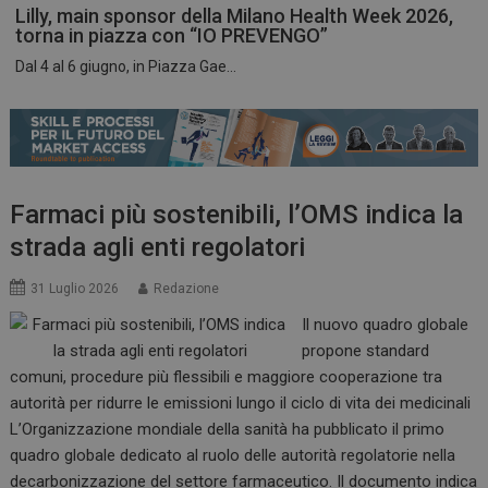
Lilly, main sponsor della Milano Health Week 2026,
torna in piazza con “IO PREVENGO”
Dal 4 al 6 giugno, in Piazza Gae...
ARRAffinitySameSite
Sessione
Microsoft Corporation
.www.dailyhealthindustry.it
Farmaci più sostenibili, l’OMS indica la
strada agli enti regolatori
31 Luglio 2026
Redazione
Il nuovo quadro globale
propone standard
comuni, procedure più flessibili e maggiore cooperazione tra
autorità per ridurre le emissioni lungo il ciclo di vita dei medicinali
L’Organizzazione mondiale della sanità ha pubblicato il primo
PHPSESSID
Sessione
PHP.net
quadro globale dedicato al ruolo delle autorità regolatorie nella
www.dailyhealthindustry.it
decarbonizzazione del settore farmaceutico. Il documento indica