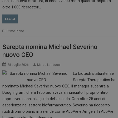
anni. La nuova struttura, di circa 27.900 metri quadrati, ospiterà
oltre 1.000 ricercatori…
LEGGI
Primo Piano
Sarepta nomina Michael Severino
nuovo CEO
28 Luglio 2026
Marco Landucci
La biotech statunitense
Sarepta Therapeutics ha
nominato Michael Severino nuovo CEO. Il manager subentra a
Doug Ingram, che a febbraio aveva annunciato il proprio ritiro
dopo diversi anni alla guida dell’azienda. Con oltre 25 anni di
esperienza nel settore biofarmaceutico, Severino ha ricoperto
ruoli di primo piano in aziende come AbbVie e Amgen. In AbbVie
ha contribuito allo sviluppo e…