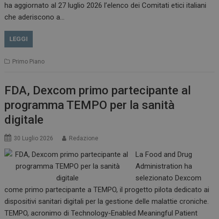
__Secure-ROLLOUT_TOKEN
.youtube.com
5 m
ha aggiornato al 27 luglio 2026 l’elenco dei Comitati etici italiani
sett
che aderiscono a…
LEGGI
Primo Piano
tracking-sites-ironfish-
www.dailyhealthindustry.it
tracking-named-enable
sett
2 g
FDA, Dexcom primo partecipante al
programma TEMPO per la sanità
digitale
30 Luglio 2026
Redazione
__Secure-YNID
.youtube.com
5 m
sett
La Food and Drug
Administration ha
selezionato Dexcom
come primo partecipante a TEMPO, il progetto pilota dedicato ai
dispositivi sanitari digitali per la gestione delle malattie croniche.
TEMPO, acronimo di Technology-Enabled Meaningful Patient