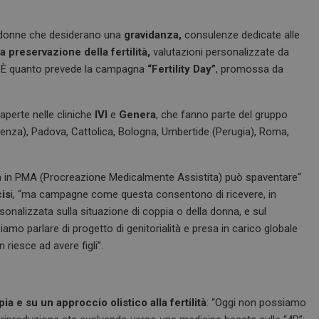
le donne che desiderano una
gravidanza,
consulenze dedicate alle
a preservazione della fertilità,
valutazioni personalizzate da
. È quanto prevede la campagna
“Fertility Day”
, promossa da
aperte nelle cliniche
IVI
e
Genera
, che fanno parte del gruppo
cenza), Padova, Cattolica, Bologna, Umbertide (Perugia), Roma,
zata in PMA (Procreazione Medicalmente Assistita) può spaventare“
cis
i, “ma campagne come questa consentono di ricevere, in
nalizzata sulla situazione di coppia o della donna, e sul
mo parlare di progetto di genitorialità e presa in carico globale
riesce ad avere figli”.
ia e su un approccio olistico alla fertilità
: “Oggi non possiamo