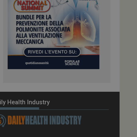
ome piattaforma di
el carico, questo
una sessione di
e gestite dallo
te sul linguaggio
erico utilizzato per
tente. Normalmente è
 il modo in cui
er il sito, ma un
di accesso per un
cazione per
 visitatore.
i Web eseguiti sulla
e utilizzato per il
i che le richieste
stradate allo stesso
ily Health Industry
zione.
gle Analytics per
azione per abilitare