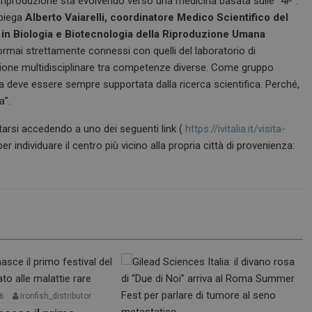
a riproduzione sta evolvendo verso una medicina basata sulle “4P”:
spiega
Alberto Vaiarelli, coordinatore Medico Scientifico del
in Biologia e Biotecnologia della Riproduzione Umana
 ormai strettamente connessi con quelli del laboratorio di
razione multidisciplinare tra competenze diverse. Come gruppo
ca deve essere sempre supportata dalla ricerca scientifica. Perché,
a”.
tarsi accedendo a uno dei seguenti link (
https://ivitalia.it/visita-
per individuare il centro più vicino alla propria città di provenienza:
26
ironfish_distributor