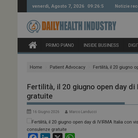
Skip
venerdì, Agosto 7, 2026
09:26:6
Notizie rec
to
content
PRIMO PIANO
INSIDE BUSINESS
DIG
Home
Patient Advocacy
Fertilità, il 20 giugno
Fertilità, il 20 giugno open day d
gratuite
16 Giugno 2026
Marco Landucci