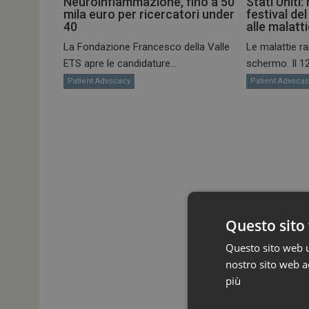
Neuroinfiammazione, fino a 50
Stati Uniti:
mila euro per ricercatori under
festival de
40
alle malatt
La Fondazione Francesco della Valle
Le malattie ra
ETS apre le candidature...
schermo. Il 12.
Patient Advocacy
Patient Advoca
Questo sito 
Questo sito web ut
nostro sito web ac
più