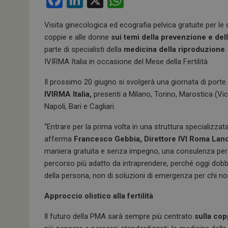
F
Li
X
W
a
n
h
Visita ginecologica ed ecografia pelvica gratuite per 
ce
ke
at
coppie e alle donne
sui temi della prevenzione e dell
b
dI
s
parte di specialisti della
medicina della riproduzione
o
n
A
IVIRMA Italia in occasione del Mese della Fertilità.
o
p
Il prossimo 20 giugno si svolgerà una giornata di porte 
k
p
IVIRMA Italia,
presenti a Milano, Torino, Marostica (Vi
Napoli, Bari e Cagliari.
“Entrare per la prima volta in una struttura specializ
afferma
Francesco Gebbia, Direttore IVI Roma Lan
maniera gratuita e senza impegno, una consulenza perso
percorso più adatto da intraprendere, perché oggi dobbia
della persona, non di soluzioni di emergenza per chi non 
Approccio olistico alla fertilità
Il futuro della PMA sarà sempre più centrato
sulla copp