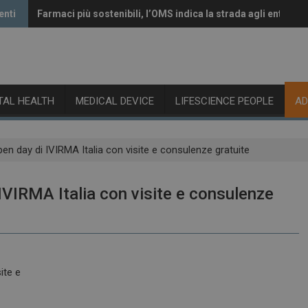
enti
Farmaci più sostenibili, l’OMS indica la strada agli enti rego
Vaccini anti-Covid, il CHMP raccomanda l’aggiornamento a
ITAL HEALTH
MEDICAL DEVICE
LIFESCIENCE PEOPLE
A
 open day di IVIRMA Italia con visite e consulenze gratuite
i IVIRMA Italia con visite e consulenze