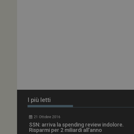
ARRAffinitySameSit
PHPSESSID
tracking-sites-
ironfish-session-id
ARRAffinity
I più letti
_ga_Z2VT792F98
21 Ottobre 2016
tracking-sites-
SSN: arriva la spending review indolore.
ironfish-tracking-
enable
Risparmi per 2 miliardi all’anno