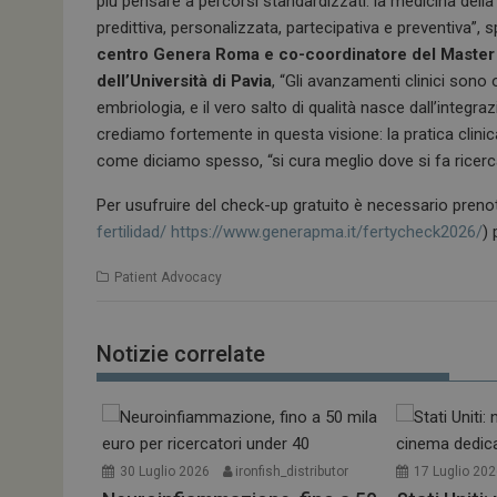
più pensare a percorsi standardizzati: la medicina dell
predittiva, personalizzata, partecipativa e preventiva”, 
centro Genera Roma e co-coordinatore del Master 
dell’Università di Pavia
, “Gli avanzamenti clinici sono
embriologia, e il vero salto di qualità nasce dall’integ
crediamo fortemente in questa visione: la pratica clini
come diciamo spesso, “si cura meglio dove si fa ricerc
Per usufruire del check-up gratuito è necessario preno
fertilidad/
https://www.generapma.it/fertycheck2026/
) 
Patient Advocacy
Notizie correlate
30 Luglio 2026
ironfish_distributor
17 Luglio 20