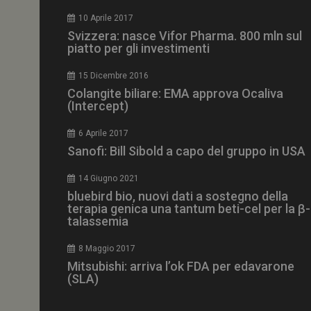
CookieScriptConse
10 Aprile 2017
Svizzera: nasce Vifor Pharma. 800 mln sul
piatto per gli investimenti
15 Dicembre 2016
NOME
Colangite biliare: EMA approva Ocaliva
(Intercept)
__Secure-ROLLOU
6 Aprile 2017
Sanofi: Bill Sibold a capo del gruppo in USA
tracking-sites-ironf
tracking-named-en
14 Giugno 2021
__Secure-YNID
bluebird bio, nuovi dati a sostegno della
terapia genica una tantum beti-cel per la β-
talassemia
8 Maggio 2017
VISITOR_PRIVACY_
Mitsubishi: arriva l’ok FDA per edavarone
(SLA)