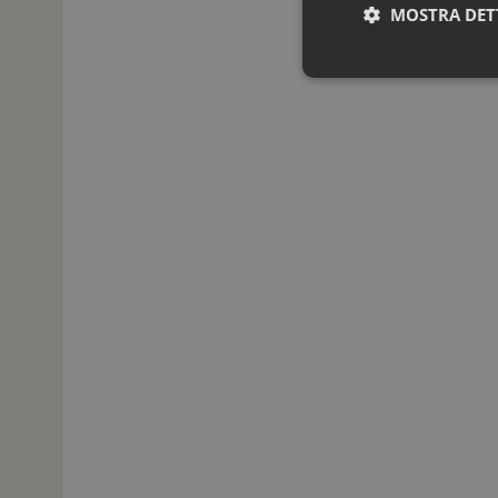
MOSTRA DET
I cookie necessari con
e l'accesso alle aree 
NOME
_ga