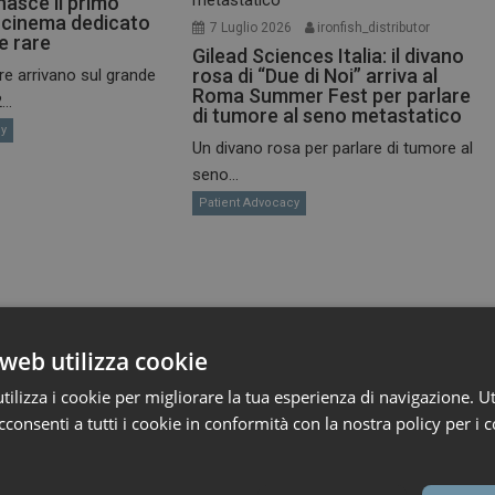
 nasce il primo
l cinema dedicato
7 Luglio 2026
ironfish_distributor
ie rare
Gilead Sciences Italia: il divano
rosa di “Due di Noi” arriva al
re arrivano sul grande
Roma Summer Fest per parlare
..
di tumore al seno metastatico
cy
Un divano rosa per parlare di tumore al
seno...
Patient Advocacy
web utilizza cookie
ilizza i cookie per migliorare la tua esperienza di navigazione. Ut
consenti a tutti i cookie in conformità con la nostra policy per i c