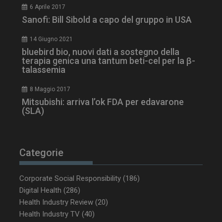
6 Aprile 2017
Sanofi: Bill Sibold a capo del gruppo in USA
14 Giugno 2021
bluebird bio, nuovi dati a sostegno della
terapia genica una tantum beti-cel per la β-
NOME
FORNITORE / DOMINIO
SCA
talassemia
__Secure-ROLLOUT_TOKEN
.youtube.com
5 m
sett
8 Maggio 2017
Mitsubishi: arriva l’ok FDA per edavarone
(SLA)
tracking-sites-ironfish-
www.dailyhealthindustry.it
Categorie
tracking-named-enable
sett
2 g
Corporate Social Responsibility
(186)
Digital Health
(286)
Health Industry Review
(20)
Health Industry TV
(40)
__Secure-YNID
.youtube.com
5 m
sett