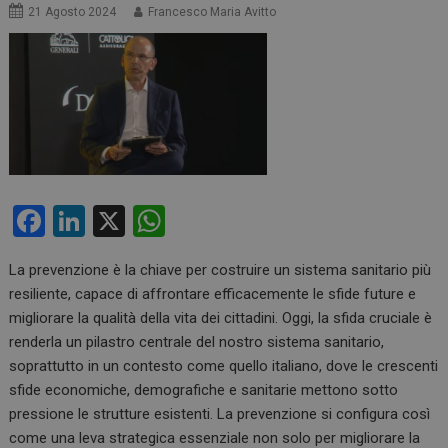
21 Agosto 2024
Francesco Maria Avitto
F
Li
X
W
a
n
h
La prevenzione è la chiave per costruire un sistema sanitario più
ce
ke
at
resiliente, capace di affrontare efficacemente le sfide future e
b
dI
s
migliorare la qualità della vita dei cittadini. Oggi, la sfida cruciale è
o
n
A
renderla un pilastro centrale del nostro sistema sanitario,
soprattutto in un contesto come quello italiano, dove le crescenti
o
p
sfide economiche, demografiche e sanitarie mettono sotto
k
p
pressione le strutture esistenti. La prevenzione si configura così
come una leva strategica essenziale non solo per migliorare la