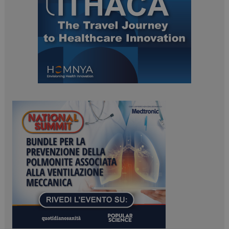
tracking-sites-
www.dailyhealthindustry.it
4
ironfish-session-id
settimane
2 giorni
ARRAffinity
Sessione
Microsoft Corporation
.www.dailyhealthindustry.it
_ga_Z2VT792F98
.dailyhealthindustry.it
1 anno 1
mese