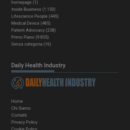
homepage
(1)
Inside Business
(1.150)
Lifescience People
(445)
Medical Device
(485)
Patient Advocacy
(258)
Primo Piano
(9.855)
Senza categoria
(16)
Daily Health Industry
VISITOR_PRIVACY_METADATA
5 m
YouTube
sett
.youtube.com
Home
Chi Siamo
Contatti
Privacy Policy
Cookie Policy