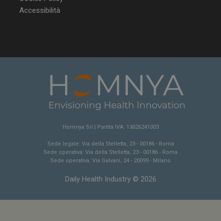
Accessibilità
YSC
Ses
Google LLC
.youtube.com
VISITOR_INFO1_LIVE
5 m
Google LLC
sett
.youtube.com
Homnya Srl | Partita IVA: 13026241003
Sede legale: Via della Stelletta, 23 - 00186 - Roma
Sede operativa: Via della Stelletta, 23 - 00186 - Roma
Sede operativa: Via Galvani, 24 - 20099 - Milano
Daily Health Industry © 2026