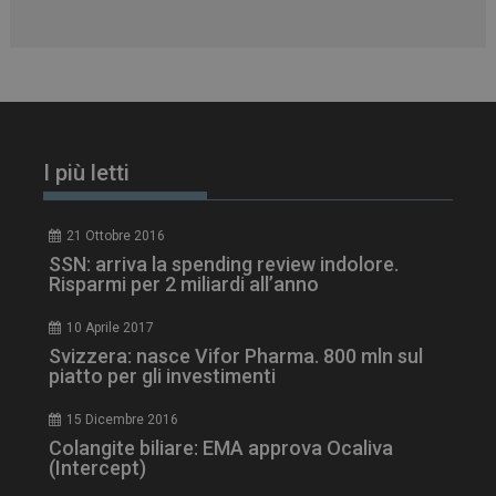
tracking-sites-
www.dailyhealthindustry.it
4
ironfish-tracking-
settimane
enable
2 giorni
I più letti
CookieScriptConsent
5 mesi 3
CookieScript
21 Ottobre 2016
settimane
www.dailyhealthindustry.it
SSN: arriva la spending review indolore.
Risparmi per 2 miliardi all’anno
10 Aprile 2017
Svizzera: nasce Vifor Pharma. 800 mln sul
piatto per gli investimenti
15 Dicembre 2016
Colangite biliare: EMA approva Ocaliva
(Intercept)