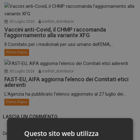
30 Luglio 2026
ironfish_distributor
Vaccini anti-Covid, il CHMP raccomanda
l’aggiornamento alla variante XFG
Il Comitato per i medicinali per uso umano dell’EMA,...
Primo Piano
30 Luglio 2026
ironfish_distributor
FAST-EU, AIFA aggiorna l’elenco dei Comitati etici
aderenti
L’Agenzia ha pubblicato l’elenco aggiornato al 27 luglio dei...
Primo Piano
LASCIA UN COMMENTO
Questo sito web utilizza
Devi essere
connesso
per inviare un commento.