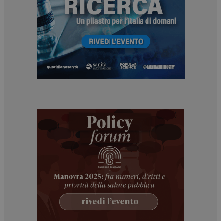
ARRAffinitySameSite
Sessione
Microsoft Corporation
.www.dailyhealthindustry.it