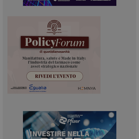
Necessari
Marketing
I cookie necessari contribuiscono a rendere fruibile il
sito web abilitandone funzionalità di base quali la
navigazione sulle pagine e l'accesso alle aree
protette del sito. Il sito web non è in grado di
funzionare correttamente senza questi cookie.
NOME
FORNITORE / DOMINIO
SCADENZA
_ga
1 anno 1
Google LLC
mese
.dailyhealthindustry.it