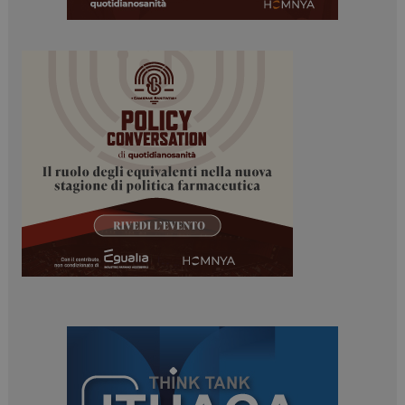
PHPSESSID
Sessione
PHP.net
www.dailyhealthindustry.it