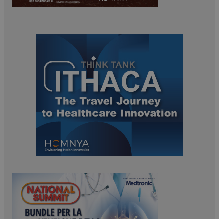
ARRAffinitySameSite
Sessione
Microsoft Corporation
.www.dailyhealthindustry.it