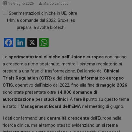
16 Giugno 2026
Marco Landucci
F
Li
X
W
a
n
h
Le
sperimentazioni cliniche nell’Unione europea
continuano
ce
ke
at
a crescere a ritmo sostenuto, mentre il sistema regolatorio si
b
dI
s
prepara a una fase di trasformazione. Dal lancio del
Clinical
o
n
A
Trials Regulation (CTR)
e del
sistema informatico europeo
CTIS
, operativo dall’inizio del 2022, fino alla fine di
maggio 2026
o
p
sono state presentate oltre
14.000 domande di
k
p
autorizzazione per studi clinici
. A fare il punto su questo tema
è stato il
Management Board dell’EMA
nel meeting di giugno.
I dati confermano una
centralità crescente
dell’Europa nella
ricerca clinica, ma al tempo stesso evidenziano un
sistema