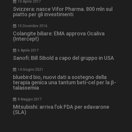
10 Aprile 2017
Svizzera: nasce Vifor Pharma. 800 mln sul
piatto per gli investimenti
ARRAffinity
Sessione
Microsoft Corporation
.www.dailyhealthindustry.it
15 Dicembre 2016
Colangite biliare: EMA approva Ocaliva
(Intercept)
6 Aprile 2017
Sanofi: Bill Sibold a capo del gruppo in USA
14 Giugno 2021
bluebird bio, nuovi dati a sostegno della
terapia genica una tantum beti-cel per la β-
talassemia
8 Maggio 2017
_ga_Z2VT792F98
.dailyhealthindustry.it
1 anno 1
mese
Mitsubishi: arriva l’ok FDA per edavarone
(SLA)