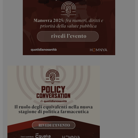
I cookie necessari contribuiscono a rendere fruibile il
sito web abilitandone funzionalità di base quali la
navigazione sulle pagine e l'accesso alle aree
protette del sito. Il sito web non è in grado di
funzionare correttamente senza questi cookie.
NOME
FORNITORE / DOMINIO
SCADENZA
_ga
1 anno 1
Google LLC
mese
.dailyhealthindustry.it