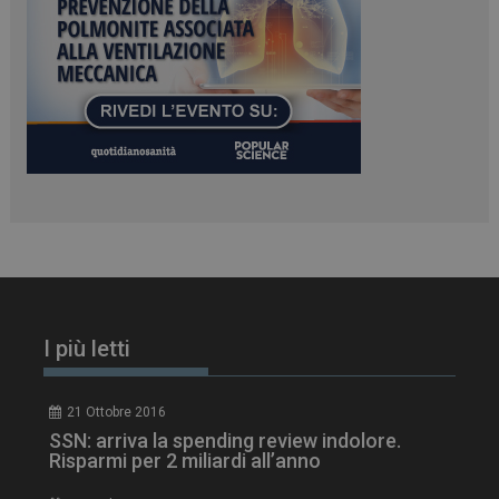
PHPSESSID
Sessione
PHP.net
www.dailyhealthindustry.it
I più letti
21 Ottobre 2016
tracking-sites-
www.dailyhealthindustry.it
4
SSN: arriva la spending review indolore.
ironfish-session-id
settimane
2 giorni
Risparmi per 2 miliardi all’anno