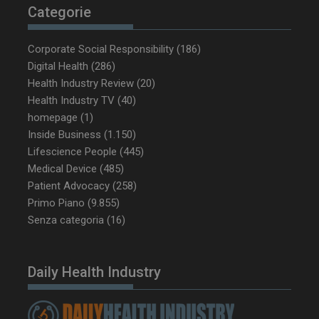
tracking-sites-
www.dailyhealthindustry.it
4
Categorie
ironfish-tracking-
settimane
enable
2 giorni
Corporate Social Responsibility
(186)
Digital Health
(286)
Health Industry Review
(20)
CookieScriptConsent
5 mesi 3
CookieScript
settimane
www.dailyhealthindustry.it
Health Industry TV
(40)
homepage
(1)
Inside Business
(1.150)
Lifescience People
(445)
Medical Device
(485)
Patient Advocacy
(258)
Primo Piano
(9.855)
Senza categoria
(16)
Daily Health Industry