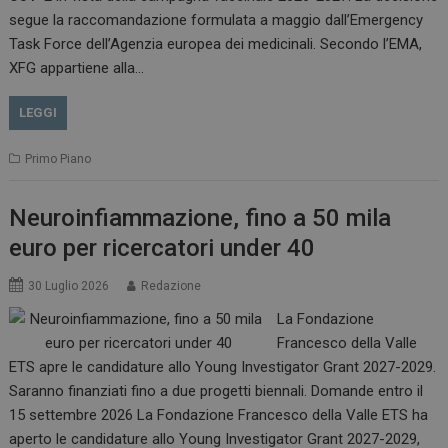
.www.dailyhealthindustry.it
segue la raccomandazione formulata a maggio dall’Emergency
Task Force dell’Agenzia europea dei medicinali. Secondo l’EMA,
XFG appartiene alla…
LEGGI
Primo Piano
Neuroinfiammazione, fino a 50 mila
euro per ricercatori under 40
_ga_Z2VT792F98
.dailyhealthindustry.it
1 anno 1
30 Luglio 2026
Redazione
mese
La Fondazione
Francesco della Valle
ETS apre le candidature allo Young Investigator Grant 2027-2029.
Saranno finanziati fino a due progetti biennali. Domande entro il
tracking-sites-
www.dailyhealthindustry.it
4
ironfish-tracking-
settimane
15 settembre 2026 La Fondazione Francesco della Valle ETS ha
enable
2 giorni
aperto le candidature allo Young Investigator Grant 2027-2029,