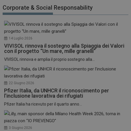
funzionare correttamente senza questi cookie.
Corporate & Social Responsability
NOME
FORNITORE / DOMINIO
SCADENZA
_ga
1 anno 1
Google LLC
mese
.dailyhealthindustry.it
14 Luglio 2026
VIVISOL rinnova il sostegno alla Spiaggia dei Valori
con il progetto “Un mare, mille granelli”
VIVISOL rinnova e amplia il proprio sostegno alla...
22 Giugno 2026
Pfizer Italia, da UNHCR il riconoscimento per
l’inclusione lavorativa dei rifugiati
Pfizer Italia ha ricevuto per il quarto anno...
3 Giugno 2026