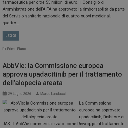
farmaceutica per oltre 55 milioni di euro. Il Consiglio di
VISITOR_INFO1_LIVE
5 m
Google LLC
Amministrazione dell’AIFA ha approvato la rimborsabilità da parte
sett
.youtube.com
del Servizio sanitario nazionale di quattro nuovi medicinali,
quattro…
LEGGI
Primo Piano
AbbVie: la Commissione europea
approva upadacitinib per il trattamento
dell’alopecia areata
29 Luglio 2026
Marco Landucci
La Commissione
europea ha approvato
upadacitinib, l’inibitore di
JAK di AbbVie commercializzato come Rinvoq, per il trattamento