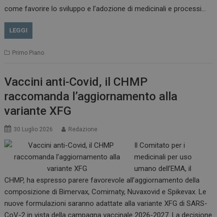
come favorire lo sviluppo e l’adozione di medicinali e processi…
LEGGI
Primo Piano
Vaccini anti-Covid, il CHMP
raccomanda l’aggiornamento alla
variante XFG
30 Luglio 2026
Redazione
Il Comitato per i
medicinali per uso
tracking-sites-
www.dailyhealthindustry.it
4
ironfish-session-id
settimane
umano dell’EMA, il
2 giorni
CHMP, ha espresso parere favorevole all’aggiornamento della
composizione di Bimervax, Comirnaty, Nuvaxovid e Spikevax. Le
nuove formulazioni saranno adattate alla variante XFG di SARS-
ARRAffinity
Sessione
Microsoft Corporation
CoV-2 in vista della campagna vaccinale 2026-2027. La decisione