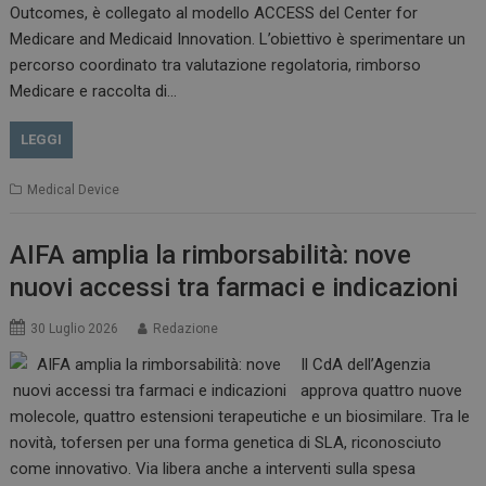
Outcomes, è collegato al modello ACCESS del Center for
Medicare and Medicaid Innovation. L’obiettivo è sperimentare un
percorso coordinato tra valutazione regolatoria, rimborso
Medicare e raccolta di…
VISITOR_PRIVACY_METADATA
5 m
YouTube
sett
.youtube.com
LEGGI
Medical Device
AIFA amplia la rimborsabilità: nove
nuovi accessi tra farmaci e indicazioni
30 Luglio 2026
Redazione
Il CdA dell’Agenzia
approva quattro nuove
YSC
Ses
Google LLC
molecole, quattro estensioni terapeutiche e un biosimilare. Tra le
.youtube.com
novità, tofersen per una forma genetica di SLA, riconosciuto
come innovativo. Via libera anche a interventi sulla spesa