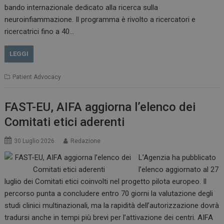
bando internazionale dedicato alla ricerca sulla
neuroinfiammazione. Il programma è rivolto a ricercatori e
CookieScriptConsent
5 mesi 3
ricercatrici fino a 40…
CookieScript
settimane
www.dailyhealthindustry.it
LEGGI
Patient Advocacy
FAST-EU, AIFA aggiorna l’elenco dei
Comitati etici aderenti
30 Luglio 2026
Redazione
L’Agenzia ha pubblicato
l’elenco aggiornato al 27
luglio dei Comitati etici coinvolti nel progetto pilota europeo. Il
percorso punta a concludere entro 70 giorni la valutazione degli
studi clinici multinazionali, ma la rapidità dell’autorizzazione dovrà
NOME
FORNITORE / DOMINIO
SCA
tradursi anche in tempi più brevi per l’attivazione dei centri. AIFA