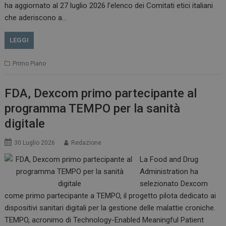
__Secure-ROLLOUT_TOKEN
.youtube.com
5 m
ha aggiornato al 27 luglio 2026 l’elenco dei Comitati etici italiani
sett
che aderiscono a…
LEGGI
Primo Piano
tracking-sites-ironfish-
www.dailyhealthindustry.it
tracking-named-enable
sett
2 g
FDA, Dexcom primo partecipante al
programma TEMPO per la sanità
digitale
30 Luglio 2026
Redazione
__Secure-YNID
.youtube.com
5 m
sett
La Food and Drug
Administration ha
selezionato Dexcom
come primo partecipante a TEMPO, il progetto pilota dedicato ai
dispositivi sanitari digitali per la gestione delle malattie croniche.
TEMPO, acronimo di Technology-Enabled Meaningful Patient