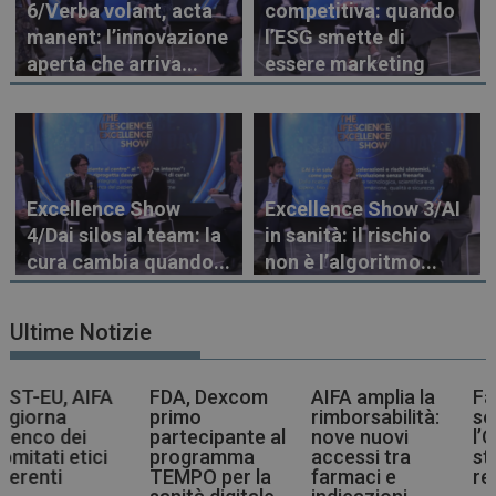
6/Verba volant, acta
competitiva: quando
manent: l’innovazione
l’ESG smette di
aperta che arriva...
essere marketing
Excellence Show
Excellence Show 3/AI
4/Dai silos al team: la
in sanità: il rischio
cura cambia quando...
non è l’algoritmo...
Ultime Notizie
FDA, Dexcom
AIFA amplia la
Farmaci più
primo
rimborsabilità:
sostenibili,
partecipante al
nove nuovi
l’OMS indica la
programma
accessi tra
strada agli enti
TEMPO per la
farmaci e
regolatori