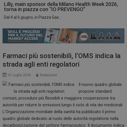
Lilly, main sponsor della Milano Health Week 2026,
torna in piazza con “IO PREVENGO”
Dal 4 al 6 giugno, in Piazza Gae...
ARRAffinitySameSite
Sessione
Microsoft Corporation
.www.dailyhealthindustry.it
Farmaci più sostenibili, l’OMS indica la
strada agli enti regolatori
31 Luglio 2026
Redazione
Il nuovo quadro globale
propone standard
comuni, procedure più flessibili e maggiore cooperazione tra
autorità per ridurre le emissioni lungo il ciclo di vita dei medicinali
L’Organizzazione mondiale della sanità ha pubblicato il primo
PHPSESSID
Sessione
PHP.net
quadro globale dedicato al ruolo delle autorità regolatorie nella
www.dailyhealthindustry.it
decarbonizzazione del settore farmaceutico. Il documento indica