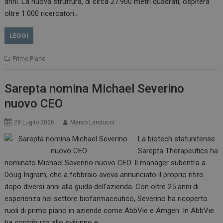
anni. La nuova struttura, di circa 27.900 metri quadrati, ospiterà
oltre 1.000 ricercatori…
LEGGI
Primo Piano
Sarepta nomina Michael Severino
nuovo CEO
28 Luglio 2026
Marco Landucci
La biotech statunitense
Sarepta Therapeutics ha
nominato Michael Severino nuovo CEO. Il manager subentra a
Doug Ingram, che a febbraio aveva annunciato il proprio ritiro
dopo diversi anni alla guida dell’azienda. Con oltre 25 anni di
esperienza nel settore biofarmaceutico, Severino ha ricoperto
ruoli di primo piano in aziende come AbbVie e Amgen. In AbbVie
ha contribuito allo sviluppo e…