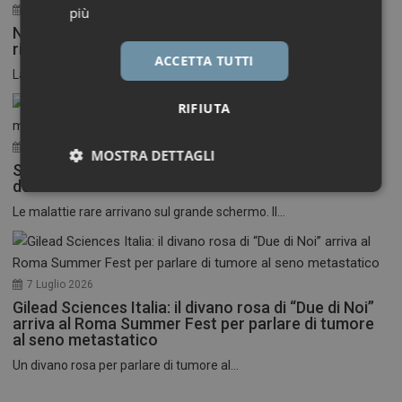
30 Luglio 2026
più
Neuroinfiammazione, fino a 50 mila euro per
ricercatori under 40
ACCETTA TUTTI
La Fondazione Francesco della Valle ETS apre le...
RIFIUTA
17 Luglio 2026
MOSTRA DETTAGLI
Stati Uniti: nasce il primo festival del cinema
dedicato alle malattie rare
Necessari
Marketing
Le malattie rare arrivano sul grande schermo. Il...
7 Luglio 2026
Gilead Sciences Italia: il divano rosa di “Due di Noi”
Necessari
Marketing
arriva al Roma Summer Fest per parlare di tumore
al seno metastatico
I cookie necessari contribuiscono a rendere fruibile il
Un divano rosa per parlare di tumore al...
sito web abilitandone funzionalità di base quali la
navigazione sulle pagine e l'accesso alle aree
protette del sito. Il sito web non è in grado di