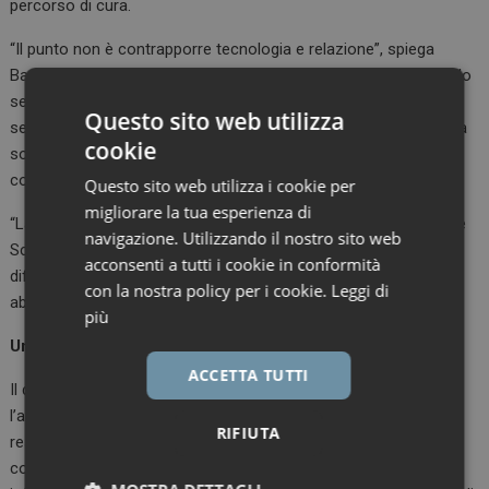
percorso di cura.
“Il punto non è contrapporre tecnologia e relazione”, spiega
Bassani. “Reminder e strumenti digitali possono aiutare, ma solo
se inseriti in un percorso fatto di counseling, follow-up,
Questo sito web utilizza
semplificazione terapeutica e integrazione tra professionisti. Da
cookie
soli rischiano di ricordare al paziente una terapia che resta
comunque difficile da capire, tollerare o gestire”.
Questo sito web utilizza i cookie per
migliorare la tua esperienza di
“La semplificazione terapeutica non è solo comodità”, aggiunge
navigazione. Utilizzando il nostro sito web
Schoenheit. “È una leva clinica e organizzativa: più una terapia è
acconsenti a tutti i cookie in conformità
difficile da gestire, più aumenta il rischio che il paziente la
con la nostra policy per i cookie.
Leggi di
abbandoni o la segua in modo discontinuo”.
più
Una questione di presa in carico
ACCETTA TUTTI
Il quadro complessivo suggerisce una conclusione chiara:
l’aderenza terapeutica non può essere letta solo come
RIFIUTA
responsabilità individuale del paziente. Naturalmente il
comportamento del paziente conta. Ma quel comportamento è