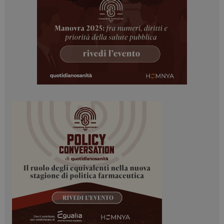
_ga_Z2VT792F98
.dailyhealthindustry.it
1 anno 1
mese
tracking-sites-
www.dailyhealthindustry.it
4
ironfish-tracking-
settimane
enable
2 giorni
CookieScriptConsent
5 mesi 3
CookieScript
settimane
www.dailyhealthindustry.it