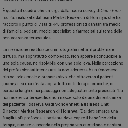
o
p
k
p
È questo il quadro che emerge dalla nuova survey di
Quotidiano
Sanità
, realizzata dal team Market Research di Homnya, che ha
raccolto il punto di vista di 440 professionisti sanitari tra medici
di famiglia, pediatri, medici specialisti e farmacisti sul tema della
non aderenza terapeutica.
La rilevazione restituisce una fotografia netta: il problema è
diffuso, ma soprattutto complesso. Non appare riconducibile a
una sola causa, né risolvibile con una sola leva. Nella percezione
dei professionisti intervistati, la non aderenza è un fenomeno
clinico, relazionale e organizzativo, che attraversa il patient
journey e si manifesta soprattutto nelle terapie croniche, nei
percorsi lunghi e nei passaggi non adeguatamente presidiati. “La
non aderenza terapeutica non nasce solo da una dimenticanza
del paziente”, osserva
Gadi Schoenheit, Business Unit
Director Market Research di Homnya
. “Dai dati emerge una
fragilità più profonda: il paziente deve capire il beneficio della
terapia, riuscire a inserirla nella propria vita quotidiana e sentirsi