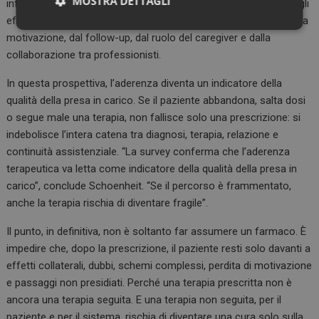
MOSTRA DETTAGLI
influenzato dalla qualità della comunicazione, dalla gestione degli
effetti collaterali, dalla semplicità dello schema terapeutico, dalla
Necessari
Marketing
motivazione, dal follow-up, dal ruolo del caregiver e dalla
collaborazione tra professionisti.
In questa prospettiva, l’aderenza diventa un indicatore della
qualità della presa in carico. Se il paziente abbandona, salta dosi
o segue male una terapia, non fallisce solo una prescrizione: si
Necessari
Marketing
indebolisce l’intera catena tra diagnosi, terapia, relazione e
continuità assistenziale. “La survey conferma che l’aderenza
I cookie necessari contribuiscono a rendere fruibile il
terapeutica va letta come indicatore della qualità della presa in
sito web abilitandone funzionalità di base quali la
navigazione sulle pagine e l'accesso alle aree
carico”, conclude Schoenheit. “Se il percorso è frammentato,
protette del sito. Il sito web non è in grado di
anche la terapia rischia di diventare fragile”.
funzionare correttamente senza questi cookie.
NOME
FORNITORE / DOMINIO
SCADENZA
Il punto, in definitiva, non è soltanto far assumere un farmaco. È
_ga
1 anno 1
Google LLC
impedire che, dopo la prescrizione, il paziente resti solo davanti a
mese
.dailyhealthindustry.it
effetti collaterali, dubbi, schemi complessi, perdita di motivazione
e passaggi non presidiati. Perché una terapia prescritta non è
ancora una terapia seguita. E una terapia non seguita, per il
paziente e per il sistema, rischia di diventare una cura solo sulla