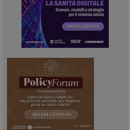
PHPSESSID
Sessione
PHP.net
www.dailyhealthindustry.it