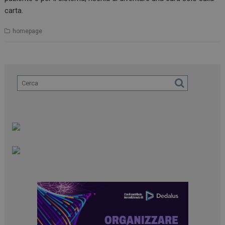
carta.
homepage
ARRAffinitySameSite
Sessione
Microsoft Corporation
.www.dailyhealthindustry.it