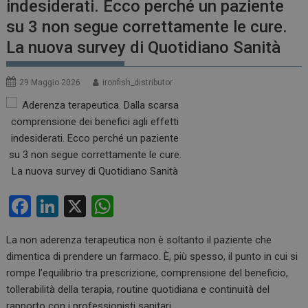
indesiderati. Ecco perché un paziente
su 3 non segue correttamente le cure.
La nuova survey di Quotidiano Sanità
29 Maggio 2026
ironfish_distributor
F
Li
X
W
a
n
h
La non aderenza terapeutica non è soltanto il paziente che
ce
ke
at
dimentica di prendere un farmaco. È, più spesso, il punto in cui si
b
dI
s
rompe l’equilibrio tra prescrizione, comprensione del beneficio,
o
n
A
tollerabilità della terapia, routine quotidiana e continuità del
rapporto con i professionisti sanitari.