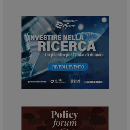
tracking-sites-
www.dailyhealthindustry.it
4
ironfish-session-id
settimane
2 giorni
ARRAffinity
Sessione
Microsoft Corporation
.www.dailyhealthindustry.it