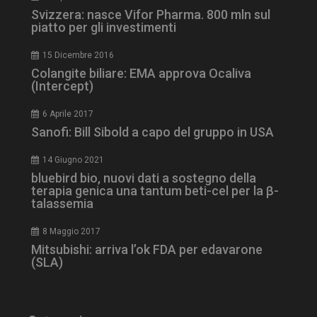
Svizzera: nasce Vifor Pharma. 800 mln sul
piatto per gli investimenti
15 Dicembre 2016
Colangite biliare: EMA approva Ocaliva
(Intercept)
6 Aprile 2017
Sanofi: Bill Sibold a capo del gruppo in USA
YSC
Ses
Google LLC
.youtube.com
14 Giugno 2021
bluebird bio, nuovi dati a sostegno della
terapia genica una tantum beti-cel per la β-
talassemia
VISITOR_INFO1_LIVE
5 m
Google LLC
sett
.youtube.com
8 Maggio 2017
Mitsubishi: arriva l’ok FDA per edavarone
(SLA)