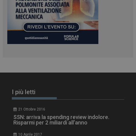
2 g
__Secure-YNID
.youtube.com
5 m
sett
I più letti
21 Ottobre 2016
VISITOR_PRIVACY_METADATA
5 m
YouTube
SSN: arriva la spending review indolore.
sett
.youtube.com
Risparmi per 2 miliardi all’anno
10 Aprile 2017