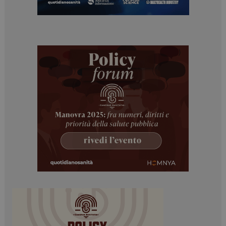
ARRAffinitySameSite
Sessione
Microsoft Corporation
.www.dailyhealthindustry.it
PHPSESSID
Sessione
PHP.net
www.dailyhealthindustry.it