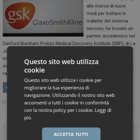
alla ricerca di nuovi
modi per trattare le
malattie del sistema
nervoso, ha trovato un
partner accademico nel
Sanford Burnham Prebys Medical Discovery Institute (SBP), di La
Jolla, in California. Gli scienziati di GSK e SBP lavoreranno
insieme per studiare le funzioni del cervello, con l’obiettivo di
Questo sito web utilizza
individuare e convalidare nuovi bersagli terapeutici che possono
cookie
rallentare o invertire…
Questo sito web utilizza i cookie per
migliorare la tua esperienza di
LEGGI
navigazione. Utilizzando il nostro sito web
acconsenti a tutti i cookie in conformità
Inside Business
GlaxoSmithKline
Leave a comment
con la nostra policy per i cookie.
Leggi di
più
ACCETTA TUTTI