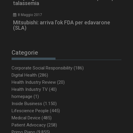
talassemia
8 Maggio 2017
tracking-sites-ironfish-
www.dailyhealthindustry.it
Mitsubishi: arriva l’ok FDA per edavarone
tracking-named-enable
sett
2 g
(SLA)
Categorie
__Secure-YNID
.youtube.com
5 m
sett
Corporate Social Responsibility
(186)
Digital Health
(286)
Health Industry Review
(20)
Health Industry TV
(40)
homepage
(1)
Inside Business
(1.150)
Lifescience People
(445)
Medical Device
(485)
Patient Advocacy
(258)
Primo Piano
(9.855)