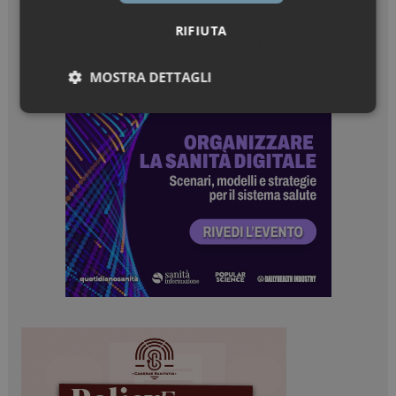
RIFIUTA
MOSTRA DETTAGLI
Necessari
Marketing
Necessari
Marketing
I cookie necessari contribuiscono a rendere fruibile il
sito web abilitandone funzionalità di base quali la
navigazione sulle pagine e l'accesso alle aree
protette del sito. Il sito web non è in grado di
funzionare correttamente senza questi cookie.
NOME
FORNITORE / DOMINIO
SCADENZA
_ga
1 anno 1
Google LLC
mese
.dailyhealthindustry.it