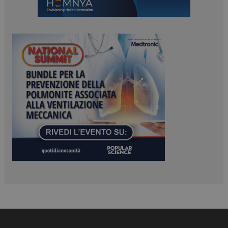
_ga_Z2VT792F98
.dailyhealthindustry.it
1 anno 1
mese
tracking-sites-
www.dailyhealthindustry.it
4
ironfish-tracking-
settimane
enable
2 giorni
CookieScriptConsent
5 mesi 3
CookieScript
settimane
www.dailyhealthindustry.it