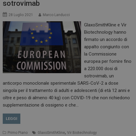
sotrovimab
28 Luglio 2021
Marco Landucci
GlaxoSmithKline e Vir
Biotechnology hanno
firmato un accordo di
appalto congiunto con
la Commissione
europea per fornire fino
a 220.000 dosi di
sotrovimab, un
anticorpo monoclonale sperimentale SARS-CoV-2 a dose
singola per il trattamento di adulti e adolescenti (di età 12 anni e
oltre e peso di almeno 40 kg) con COVID-19 che non richiedono
supplementazione di ossigeno e che…
LEGGI
,
Primo Piano
GlaxoSmithKline
Vir Biotechnology