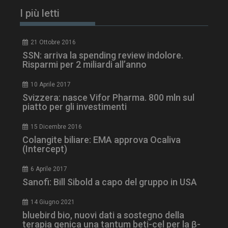
I più letti
21 Ottobre 2016
SSN: arriva la spending review indolore.
Risparmi per 2 miliardi all’anno
10 Aprile 2017
Svizzera: nasce Vifor Pharma. 800 mln sul
piatto per gli investimenti
15 Dicembre 2016
Colangite biliare: EMA approva Ocaliva
(Intercept)
6 Aprile 2017
NOME
FORNITORE / DOMINIO
SCA
Sanofi: Bill Sibold a capo del gruppo in USA
__Secure-ROLLOUT_TOKEN
.youtube.com
5 m
sett
14 Giugno 2021
bluebird bio, nuovi dati a sostegno della
terapia genica una tantum beti-cel per la β-