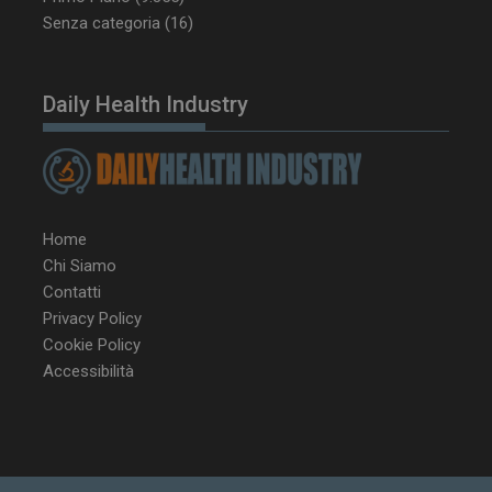
VISITOR_PRIVACY_METADATA
5 m
YouTube
Senza categoria
(16)
sett
.youtube.com
Daily Health Industry
Home
Chi Siamo
Contatti
YSC
Ses
Privacy Policy
Google LLC
.youtube.com
Cookie Policy
Accessibilità
VISITOR_INFO1_LIVE
5 m
Google LLC
sett
.youtube.com