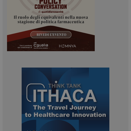
tracking-sites-
www.dailyhealthindustry.it
4
ironfish-session-id
settimane
2 giorni
ARRAffinity
Sessione
Microsoft Corporation
.www.dailyhealthindustry.it