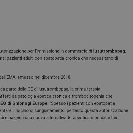
autorizzazione per l’immissione in commercio di
lusutrombopag
,
 nei pazienti adulti con epatopatia cronica che necessitano di
 dell’EMA, emesso nel dicembre 2018.
a parte della CE di lusutrombopag, la prima terapia
 affetti da patologia epatica cronica e trombocitopenia che
CEO di Shionogi Europe
. “Spesso i pazienti con epatopatia
tare il rischio di sanguinamento, pertanto questa autorizzazione
ci e pazienti una nuova alternativa terapeutica efficace e ben