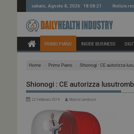
Skip
sabato, Agosto 8, 2026
18:58:22
Notizie rec
to
content
PRIMO PIANO
INSIDE BUSINESS
DIG
Home
Primo Piano
Shionogi : CE autorizza lu
Shionogi : CE autorizza lusutrom
22 Febbraio 2019
Marco Landucci