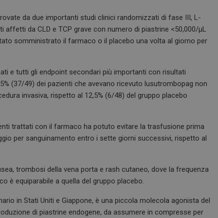
vate da due importanti studi clinici randomizzati di fase III, L-
nti affetti da CLD e TCP grave con numero di piastrine <50,000/µL
stato somministrato il farmaco o il placebo una volta al giorno per
ti e tutti gli endpoint secondari più importanti con risultati
 75,5% (37/49) dei pazienti che avevano ricevuto lusutrombopag non
rocedura invasiva, rispetto al 12,5% (6/48) del gruppo placebo
enti trattati con il farmaco ha potuto evitare la trasfusione prima
aggio per sanguinamento entro i sette giorni successivi, rispetto al
usea, trombosi della vena porta e rash cutaneo, dove la frequenza
co è equiparabile a quella del gruppo placebo.
ario in Stati Uniti e Giappone, è una piccola molecola agonista del
produzione di piastrine endogene, da assumere in compresse per