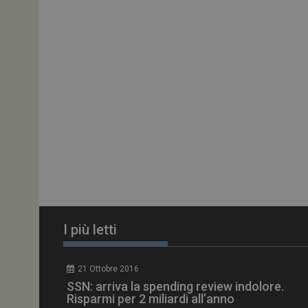
ARRAffinitySameSit
PHPSESSID
tracking-sites-
ironfish-session-id
ARRAffinity
I più letti
_ga_Z2VT792F98
21 Ottobre 2016
tracking-sites-
SSN: arriva la spending review indolore.
ironfish-tracking-
enable
Risparmi per 2 miliardi all’anno