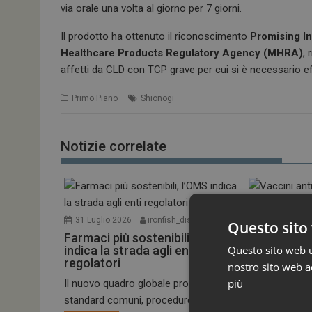
via orale una volta al giorno per 7 giorni.
Il prodotto ha ottenuto il riconoscimento
Promising I
Healthcare Products Regulatory Agency (MHRA)
,
affetti da CLD con TCP grave per cui si è necessario e
Primo Piano
Shionogi
Notizie correlate
31 Luglio 2026
ironfish_distributor
Questo sito 
Farmaci più sostenibili, l’OMS
30 Luglio 20
indica la strada agli enti
Questo sito web ut
Vaccini ant
regolatori
raccomand
nostro sito web ac
alla varian
più
Il nuovo quadro globale propone
standard comuni, procedure più...
Il Comitato pe