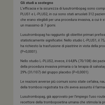
Gli studi a sostegno
L’efficacia e la sicurezza di lusutrombopag sono compro
PLUS1 e L-PLUS2, in cui sono stati arruolati 312 pazie
che erano elegibili per una procedura invasiva, a cui è 
un massimo di 7 giorni.
Lusutrombopag ha raggiunto gli obiettivi primari prefissa
statisticamente significativi. Nello studio L-PLUS1, il
ha richiesto la trasfusione di piastrine in vista della p
(P<0,0001).
Nello studio L-PLUS2, invece, il 64,8% (70/108) dei pazi
della procedura invasiva primaria o la terapia di salvat
29% (31/107) del gruppo placebo (P<0,0001).
Le reazioni avverse più comuni sono state cefalea, na
della trombosi registrata tra chi aveva assunto il farma
Lusutrombopag, già approvato per l’impiego l’uso routin
recettore della trombopoietina umana che stimola la 