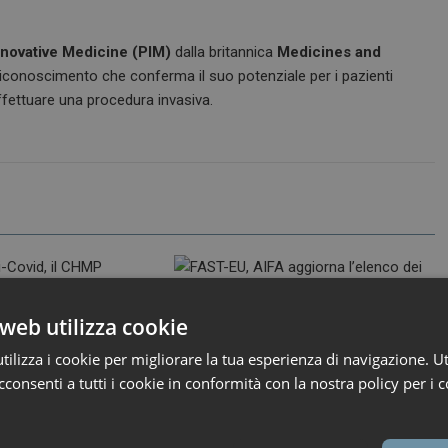
nnovative Medicine (PIM)
dalla britannica
Medicines and
 riconoscimento che conferma il suo potenziale per i pazienti
ffettuare una procedura invasiva.
30 Luglio 2026
ironfish_distributor
web utilizza cookie
FAST-EU, AIFA aggiorna
26
ironfish_distributor
l’elenco dei Comitati etici
ilizza i cookie per migliorare la tua esperienza di navigazione. Ut
i-Covid, il CHMP
aderenti
a l’aggiornamento
consenti a tutti i cookie in conformità con la nostra policy per i c
te XFG
L’Agenzia ha pubblicato l’elenco
r i medicinali per uso
aggiornato al 27 luglio dei...