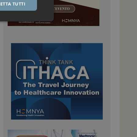
ETTA TUTTI
igazione sulle pagine
kie.
 Google Universal
nificativo del
tilizzato da Google.
stinguere utenti
o in modo casuale
uso in ogni richiesta
colare i dati di
apporti di analisi dei