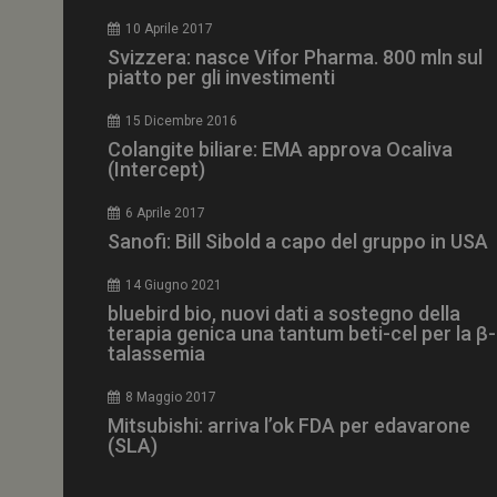
CookieScriptConse
10 Aprile 2017
Svizzera: nasce Vifor Pharma. 800 mln sul
piatto per gli investimenti
15 Dicembre 2016
NOME
Colangite biliare: EMA approva Ocaliva
(Intercept)
__Secure-ROLLOU
6 Aprile 2017
Sanofi: Bill Sibold a capo del gruppo in USA
tracking-sites-ironf
tracking-named-en
14 Giugno 2021
__Secure-YNID
bluebird bio, nuovi dati a sostegno della
terapia genica una tantum beti-cel per la β-
talassemia
8 Maggio 2017
VISITOR_PRIVACY_
Mitsubishi: arriva l’ok FDA per edavarone
(SLA)