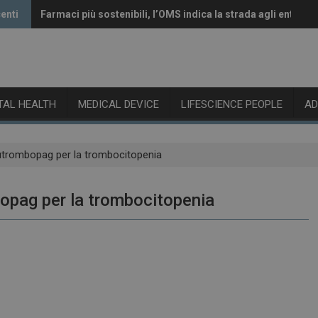
enti
Farmaci più sostenibili, l’OMS indica la strada agli enti reg
Vaccini anti-Covid, il CHMP raccomanda l’aggiornamento a
ITAL HEALTH
MEDICAL DEVICE
LIFESCIENCE PEOPLE
A
sutrombopag per la trombocitopenia
bopag per la trombocitopenia