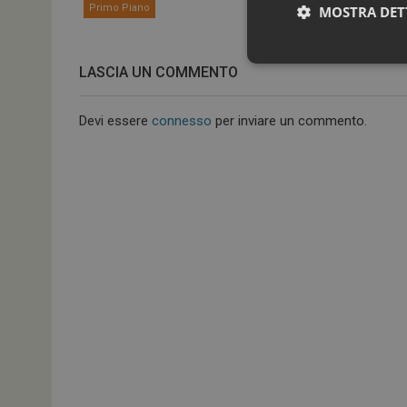
umano dell’EM
Primo Piano
MOSTRA DET
Primo Piano
LASCIA UN COMMENTO
Devi essere
connesso
per inviare un commento.
I cookie necessari con
e l'accesso alle aree 
NOME
_ga