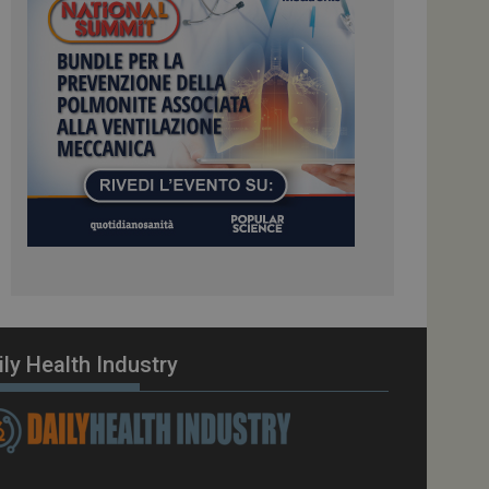
ome piattaforma di
el carico, questo
una sessione di
e gestite dallo
te sul linguaggio
erico utilizzato per
tente. Normalmente è
 il modo in cui
er il sito, ma un
di accesso per un
cazione per
 visitatore.
i Web eseguiti sulla
e utilizzato per il
i che le richieste
stradate allo stesso
ily Health Industry
zione.
gle Analytics per
azione per abilitare