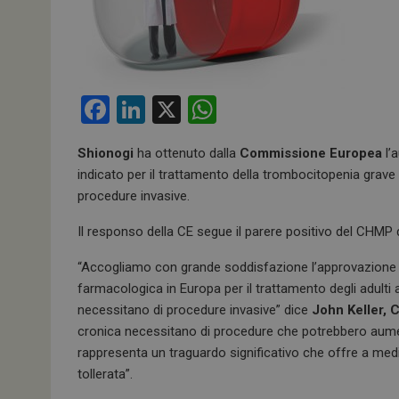
F
Li
X
W
a
n
h
Shionogi
ha ottenuto dalla
Commissione Europea
l’
ce
ke
at
indicato per il trattamento della trombocitopenia grave
b
dI
s
procedure invasive.
o
n
A
Il responso della CE segue il parere positivo del CHMP
o
p
“Accogliamo con grande soddisfazione l’approvazione d
k
p
farmacologica in Europa per il trattamento degli adulti
necessitano di procedure invasive” dice
John Keller, 
cronica necessitano di procedure che potrebbero aumen
rappresenta un traguardo significativo che offre a medi
tollerata”.