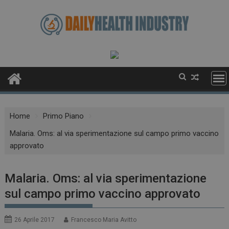
Skip
to
content
Home
Primo Piano
Malaria. Oms: al via sperimentazione sul campo primo vaccino
approvato
Malaria. Oms: al via sperimentazione
sul campo primo vaccino approvato
26 Aprile 2017
Francesco Maria Avitto