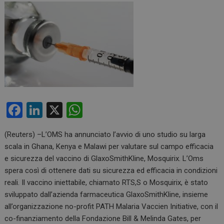
F
Li
X
W
a
n
h
(Reuters) –L’OMS ha annunciato l’avvio di uno studio su larga
ce
ke
at
scala in Ghana, Kenya e Malawi per valutare sul campo efficacia
b
dI
s
e sicurezza del vaccino di GlaxoSmithKline, Mosquirix. L’Oms
o
n
A
spera così di ottenere dati su sicurezza ed efficacia in condizioni
reali. Il vaccino iniettabile, chiamato RTS,S o Mosquirix, è stato
o
p
sviluppato dall’azienda farmaceutica GlaxoSmithKline, insieme
k
p
all’organizzazione no-profit PATH Malaria Vaccien Initiative, con il
co-finanziamento della Fondazione Bill & Melinda Gates, per