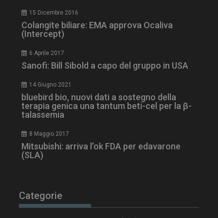
15 Dicembre 2016
Colangite biliare: EMA approva Ocaliva
(Intercept)
ARRAffinity
Sessione
Microsoft Corporation
.www.dailyhealthindustry.it
6 Aprile 2017
Sanofi: Bill Sibold a capo del gruppo in USA
14 Giugno 2021
bluebird bio, nuovi dati a sostegno della
terapia genica una tantum beti-cel per la β-
talassemia
8 Maggio 2017
Mitsubishi: arriva l’ok FDA per edavarone
(SLA)
_ga_Z2VT792F98
.dailyhealthindustry.it
1 anno 1
mese
Categorie