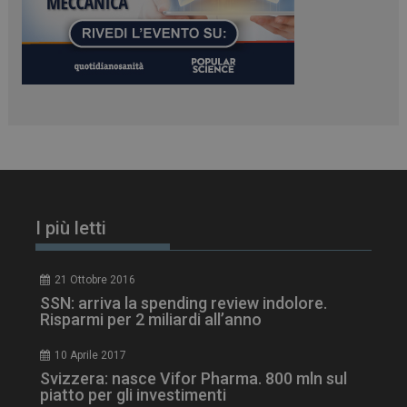
PHPSESSID
Sessione
PHP.net
www.dailyhealthindustry.it
I più letti
21 Ottobre 2016
SSN: arriva la spending review indolore.
Risparmi per 2 miliardi all’anno
10 Aprile 2017
tracking-sites-
www.dailyhealthindustry.it
4
Svizzera: nasce Vifor Pharma. 800 mln sul
ironfish-session-id
settimane
2 giorni
piatto per gli investimenti