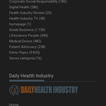
Corporate Social Responsibility
(186)
tracking-sites-
www.dailyhealthindustry.it
4
Digital Health
(286)
ironfish-tracking-
settimane
Health Industry Review
(20)
enable
2 giorni
Health Industry TV
(40)
homepage
(1)
Inside Business
(1.150)
CookieScriptConsent
5 mesi 3
CookieScript
Lifescience People
(445)
settimane
www.dailyhealthindustry.it
Medical Device
(485)
Patient Advocacy
(258)
Primo Piano
(9.855)
Senza categoria
(16)
Daily Health Industry
Home