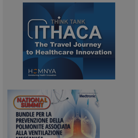
ARRAffinitySameSite
Sessione
Microsoft Corporation
.www.dailyhealthindustry.it