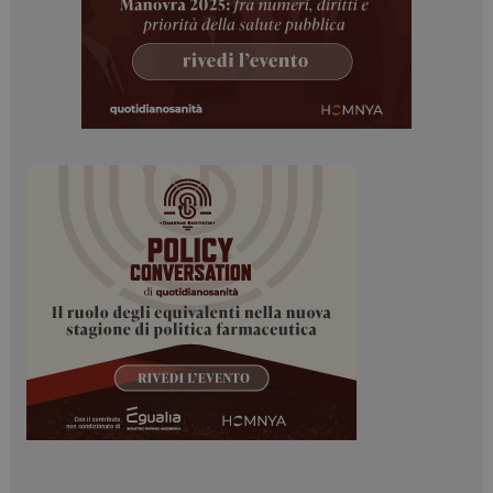
I cookie necessari contribuiscono a rendere fruibile il
sito web abilitandone funzionalità di base quali la
navigazione sulle pagine e l'accesso alle aree
protette del sito. Il sito web non è in grado di
funzionare correttamente senza questi cookie.
NOME
FORNITORE / DOMINIO
SCADENZA
_ga
1 anno 1
Google LLC
mese
.dailyhealthindustry.it