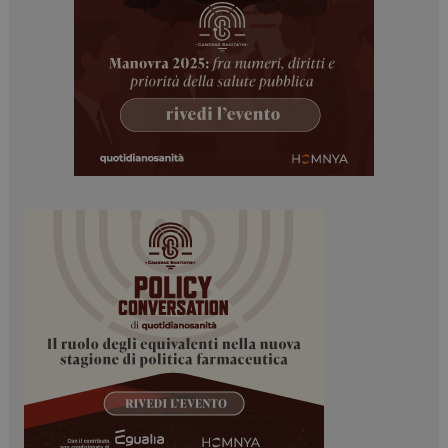
Necessari
Marketing
I cookie necessari contribuiscono a rendere fruibile il
sito web abilitandone funzionalità di base quali la
navigazione sulle pagine e l'accesso alle aree
protette del sito. Il sito web non è in grado di
funzionare correttamente senza questi cookie.
NOME
FORNITORE / DOMINIO
SCADENZA
_ga
1 anno 1
Google LLC
mese
.dailyhealthindustry.it