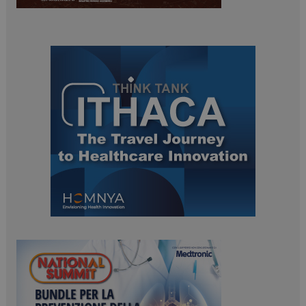
ARRAffinitySameSite
Sessione
Microsoft Corporation
.www.dailyhealthindustry.it