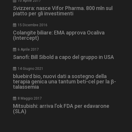
10 Aprile 2017
Svizzera: nasce Vifor Pharma. 800 mln sul
tracking-sites-
www.dailyhealthindustry.it
4
piatto per gli investimenti
ironfish-session-id
settimane
2 giorni
15 Dicembre 2016
Colangite biliare: EMA approva Ocaliva
(Intercept)
ARRAffinity
Sessione
Microsoft Corporation
.www.dailyhealthindustry.it
6 Aprile 2017
Sanofi: Bill Sibold a capo del gruppo in USA
14 Giugno 2021
bluebird bio, nuovi dati a sostegno della
terapia genica una tantum beti-cel per la β-
talassemia
8 Maggio 2017
Mitsubishi: arriva l’ok FDA per edavarone
(SLA)
_ga_Z2VT792F98
.dailyhealthindustry.it
1 anno 1