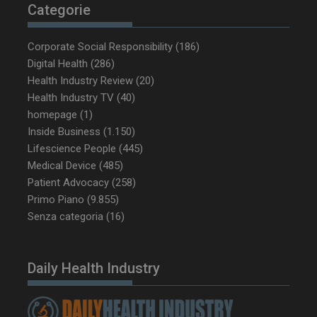
mese
Categorie
Corporate Social Responsibility
(186)
Digital Health
(286)
tracking-sites-
www.dailyhealthindustry.it
4
Health Industry Review
(20)
ironfish-tracking-
settimane
enable
2 giorni
Health Industry TV
(40)
homepage
(1)
Inside Business
(1.150)
Lifescience People
(445)
CookieScriptConsent
5 mesi 3
CookieScript
Medical Device
(485)
settimane
www.dailyhealthindustry.it
Patient Advocacy
(258)
Primo Piano
(9.855)
Senza categoria
(16)
Daily Health Industry