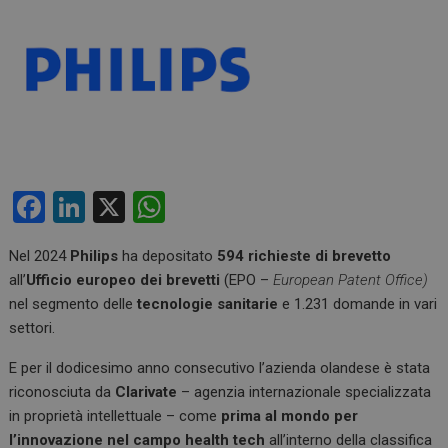
F
Li
X
W
a
n
h
Nel 2024
Philips
ha depositato
594 richieste di brevetto
ce
ke
at
all’
Ufficio europeo dei brevetti
(EPO –
European Patent Office)
b
dI
s
nel segmento delle
tecnologie sanitarie
e 1.231 domande in vari
o
n
A
settori.
o
p
E per il dodicesimo anno consecutivo l’azienda olandese è stata
k
p
riconosciuta da
Clarivate
– agenzia internazionale specializzata
in proprietà intellettuale – come
prima al mondo per
l’innovazione nel campo health tech
all’interno della classifica