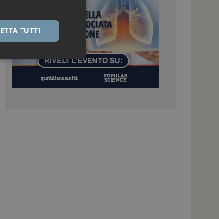
ETTA TUTTI
igazione sulle pagine
kie.
 Google Universal
nificativo del
tilizzato da Google.
stinguere utenti
o in modo casuale
uso in ogni richiesta