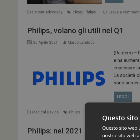
,
Patient Advocacy
Pfizer
Philips
Leave a comment
Philips, volano gli utili nel Q1
26 Aprile 2021
Marco Landucci
(Reuters) – P
e ha aumenta
impennare la
La società ol
sono aumenta
LEGGI
Medical Device
Philips
Leave a comment
Questo sito 
Questo sito web ut
Philips: nel 2021 crescita low sing
nostro sito web ac