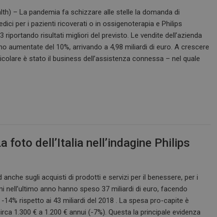
di pagina in un sito e utilizzato per cal
lth) – La pandemia fa schizzare alle stelle la domanda di
visitatori, sessioni e campagne per i r
siti.
edici per i pazienti ricoverati o in ossigenoterapia e Philips
e
Sessione
Quando si utilizza Microsoft Azure c
Microsoft Corporation
3 riportando risultati migliori del previsto. Le vendite dell’azienda
hosting e si abilita il bilanciamento d
.www.dailyhealthindustry.it
o aumentate del 10%, arrivando a 4,98 miliardi di euro. A crescere
cookie garantisce che le richieste di 
navigazione del visitatore siano sempr
icolare è stato il business dell’assistenza connessa – nel quale
stesso server nel cluster.
Sessione
Cookie generato da applicazioni basa
PHP.net
PHP. Si tratta di un identificatore gen
www.dailyhealthindustry.it
mantenere le variabili di sessione u
un numero generato in modo casuale,
viene utilizzato può essere specifico p
buon esempio è mantenere uno stato 
utente tra le pagine.
www.dailyhealthindustry.it
4
Questo cookie è impostato dall'appli
settimane
assegnare un identificatore generico al
 foto dell’Italia nell’indagine Philips
2 giorni
Sessione
Questo cookie viene impostato dai sit
Microsoft Corporation
piattaforma cloud Windows Azure. Vien
.www.dailyhealthindustry.it
bilanciamento del carico per assicurars
 anche sugli acquisti di prodotti e servizi per il benessere, per i
della pagina del visitatore vengano in
server in qualsiasi sessione di naviga
liani nell’ultimo anno hanno speso 37 miliardi di euro, facendo
.dailyhealthindustry.it
1 anno 1
Questo cookie viene utilizzato da Goo
 -14% rispetto ai 43 miliardi del 2018 . La spesa pro-capite è
mese
mantenere lo stato della sessione.
irca 1.300 € a 1.200 € annui (-7%). Questa la principale evidenza