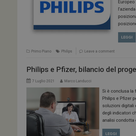
Europeo d
l’azienda
posizion
posizione
LEGGI
Primo Piano
Philips
Leave a comment
Philips e Pfizer, bilancio del proge
7 Luglio 2021
Marco Landucci
Si è conclusa la 
Philips e Pfizer 
soluzioni digitali
degli indicatori 
analisi condotta
LEGGI