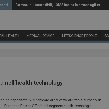
centi
Farmaci più sostenibili, l’OMS indica la strada agli enti re
Vaccini anti-Covid, il CHMP raccomanda l’aggiornamento 
ITAL HEALTH
MEDICAL DEVICE
LIFESCIENCE PEOPLE
A
opa nell’health technology
ips ha depositato 594 richieste di brevetto all’Ufficio europeo dei
O – European Patent Office) nel segmento delle tecnologie