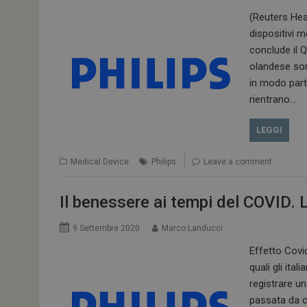
(Reuters Hea
dispositivi m
ARRAffinitySameSit
conclude il Q
olandese son
in modo part
rientrano…
PHPSESSID
LEGGI
Medical Device
Philips
Leave a comment
tracking-sites-
ironfish-session-id
Il benessere ai tempi del COVID. La
ARRAffinity
9 Settembre 2020
Marco Landucci
Effetto Covid
quali gli ita
_ga_Z2VT792F98
registrare un
passata da c