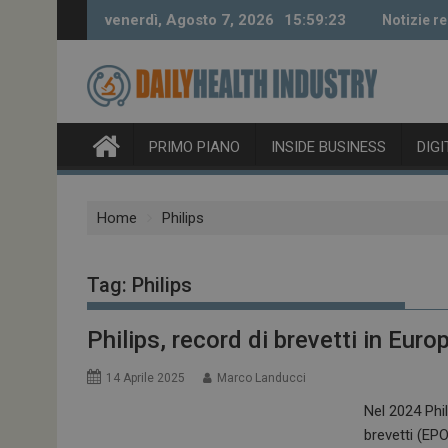
Skip
venerdì, Agosto 7, 2026
15:59:24
Notizie re
to
content
PRIMO PIANO
INSIDE BUSINESS
DIG
Home
Philips
Tag:
Philips
Philips, record di brevetti in Eur
14 Aprile 2025
Marco Landucci
Nel 2024 Phil
brevetti (EP