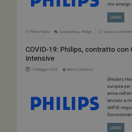
tracking-sites-
che emerge d
ironfish-tracking-
enable
LEGGI
CookieScriptConse
,
Primo Piano
Coronavirus
Philips
Leave a commen
COVID-19: Philips, contratto con C
NOME
intensive
__Secure-ROLLOU
13 Maggio 2020
Marco Landucci
tracking-sites-ironf
(Reuters Hea
tracking-named-en
europea per l
arriva nell’
__Secure-YNID
lanciato a m
dell’UE negoz
Successivam
VISITOR_PRIVACY_
LEGGI