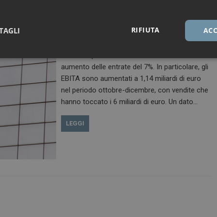
(Reuters) – Con la pandemia di COVID-19 che
RIFIUTA
TAGLI
ACC
ha stimolato la domanda di apparecchiature
ospedaliere per trattare i pazienti, Philips ha
chiuso il quarto trimestre del 2020 con un
Necessari
Marketing
aumento delle entrate del 7%. In particolare, gli
EBITA sono aumentati a 1,14 miliardi di euro
nel periodo ottobre-dicembre, con vendite che
hanno toccato i 6 miliardi di euro. Un dato…
LEGGI
Necessari
Marketing
tribuiscono a rendere fruibile il sito web abilitandone funzionalità di base quali la nav
protette del sito. Il sito web non è in grado di funzionare correttamente senza questi coo
FORNITORE / DOMINIO
SCADENZA
DESCRIZIONE
1 anno 1
Questo nome di cookie è associato a
Google LLC
mese
Analytics, che è un aggiornamento sig
.dailyhealthindustry.it
servizio di analisi più comunemente u
Questo cookie viene utilizzato per di
unici assegnando un numero generat
come identificatore del cliente. È incl