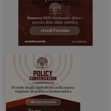
ARRAffinitySameSite
Sessione
Microsoft Corporation
.www.dailyhealthindustry.it