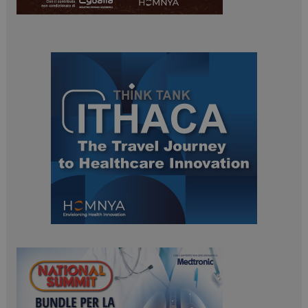
PHPSESSID
Sessione
PHP.net
www.dailyhealthindustry.it
tracking-sites-
www.dailyhealthindustry.it
4
ironfish-session-id
settimane
2 giorni