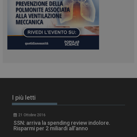
ARRAffinity
Sessione
Microsoft Corporation
.www.dailyhealthindustry.it
I più letti
_ga_Z2VT792F98
.dailyhealthindustry.it
1 anno 1
mese
21 Ottobre 2016
SSN: arriva la spending review indolore.
Risparmi per 2 miliardi all’anno