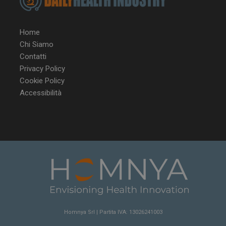
Home
Chi Siamo
Contatti
Privacy Policy
VISITOR_PRIVACY_METADATA
5 m
YouTube
Cookie Policy
sett
.youtube.com
Accessibilità
Homnya Srl | Partita IVA: 13026241003
YSC
Ses
Google LLC