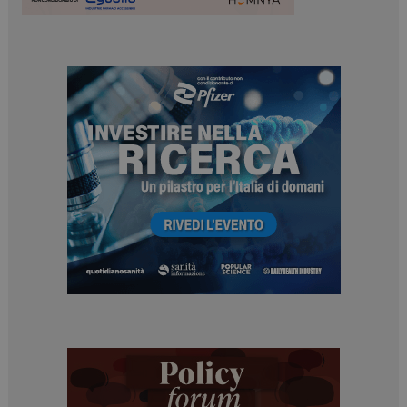
I cookie necessari contribuiscono a rendere fruibile il
sito web abilitandone funzionalità di base quali la
navigazione sulle pagine e l'accesso alle aree
protette del sito. Il sito web non è in grado di
funzionare correttamente senza questi cookie.
NOME
FORNITORE / DOMINIO
SCADENZA
_ga
1 anno 1
Google LLC
mese
.dailyhealthindustry.it