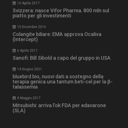
tracking-sites-
www.dailyhealthindustry.it
4
10 Aprile 2017
ironfish-tracking-
settimane
Svizzera: nasce Vifor Pharma. 800 mln sul
enable
2 giorni
piatto per gli investimenti
15 Dicembre 2016
Colangite biliare: EMA approva Ocaliva
CookieScriptConsent
5 mesi 3
CookieScript
(Intercept)
settimane
www.dailyhealthindustry.it
6 Aprile 2017
Sanofi: Bill Sibold a capo del gruppo in USA
14 Giugno 2021
bluebird bio, nuovi dati a sostegno della
terapia genica una tantum beti-cel per la β-
talassemia
8 Maggio 2017
Mitsubishi: arriva l’ok FDA per edavarone
(SLA)