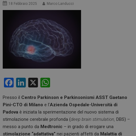
18 Febbraio 2025
Marco Landucci
F
Li
X
W
a
n
h
Presso il
Centro Parkinson e Parkinsonismi ASST Gaetano
ce
ke
at
Pini-CTO di Milano
e l’
Azienda Ospedale-Università di
b
dI
s
Padova
è iniziata la sperimentazione del nuovo sistema di
o
n
A
stimolazione cerebrale profonda (
deep brain stimulation,
DBS) –
messo a punto da
Medtronic
– in grado di erogare una
o
p
stimolazione “adattativa”
nei pazienti affetti da
Malattia di