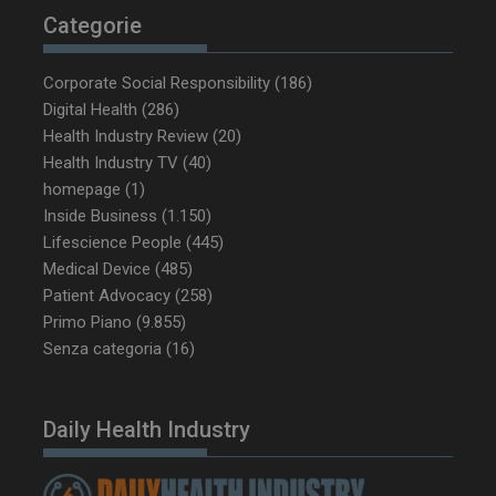
Categorie
NOME
FORNITORE / DOMINIO
SCA
__Secure-ROLLOUT_TOKEN
.youtube.com
5 m
Corporate Social Responsibility
(186)
sett
Digital Health
(286)
Health Industry Review
(20)
Health Industry TV
(40)
homepage
(1)
Inside Business
(1.150)
tracking-sites-ironfish-
www.dailyhealthindustry.it
Lifescience People
(445)
tracking-named-enable
sett
2 g
Medical Device
(485)
Patient Advocacy
(258)
Primo Piano
(9.855)
Senza categoria
(16)
__Secure-YNID
.youtube.com
5 m
sett
Daily Health Industry