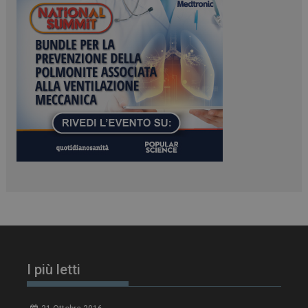
_ga_Z2VT792F98
.dailyhealthindustry.it
1 anno 1
mese
tracking-sites-
www.dailyhealthindustry.it
4
ironfish-tracking-
settimane
enable
2 giorni
CookieScriptConsent
5 mesi 3
CookieScript
settimane
www.dailyhealthindustry.it
I più letti