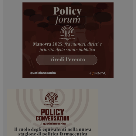
PHPSESSID
Sessione
PHP.net
www.dailyhealthindustry.it