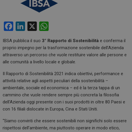
F
Li
X
W
a
n
h
IBSA pubblica il suo
3° Rapporto di Sostenibilità
e conferma il
ce
ke
at
proprio impegno per la trasformazione sostenibile dell’Azienda
b
dI
s
attraverso un percorso che vuole restituire valore alle persone e
o
n
A
alle comunità a livello locale e globale.
o
p
Il Rapporto di Sostenibilità 2021 indica obiettivi, performance e
k
p
attività relative agli aspetti peculiari della sostenibilità –
ambientale, sociale ed economica – ed è la terza tappa di un
cammino che vuole rendere sempre più concreta la filosofia
dell’Azienda oggi presente con i suoi prodotti in oltre 80 Paesi e
con 16 filiali dislocate in Europa, Cina e Stati Uniti.
“Siamo convinti che essere sostenibili non significhi solo essere
rispettosi dell’ambiente, ma piuttosto operare in modo etico,