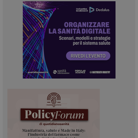
Necessari
Marketing
I cookie necessari contribuiscono a rendere fruibile il
sito web abilitandone funzionalità di base quali la
navigazione sulle pagine e l'accesso alle aree
protette del sito. Il sito web non è in grado di
funzionare correttamente senza questi cookie.
NOME
FORNITORE / DOMINIO
SCADENZA
_ga
1 anno 1
Google LLC
mese
.dailyhealthindustry.it