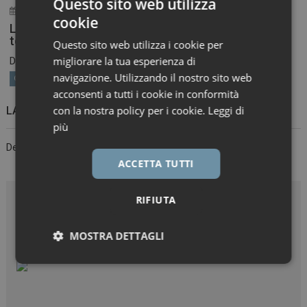
Questo sito web utilizza
3 Giugno 2026
ironfish_distributor
cookie
Lilly, main sponsor della Milano Health Week 2026,
torna in piazza con “IO PREVENGO”
Questo sito web utilizza i cookie per
migliorare la tua esperienza di
Dal 4 al 6 giugno, in Piazza Gae Aulenti...
navigazione. Utilizzando il nostro sito web
Corporate Social Responsibility
acconsenti a tutti i cookie in conformità
con la nostra policy per i cookie.
Leggi di
LASCIA UN COMMENTO
più
Devi essere
connesso
per inviare un commento.
ACCETTA TUTTI
RIFIUTA
MOSTRA DETTAGLI
Necessari
Marketing