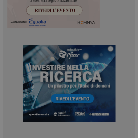
ARRAffinitySameSite
Sessione
Microsoft Corporation
.www.dailyhealthindustry.it