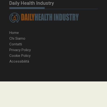
Daily Health Industry
YSC
Ses
Google LLC
.youtube.com
Home
Chi Siamo
Contatti
VISITOR_INFO1_LIVE
5 m
Google LLC
Privacy Policy
sett
.youtube.com
Cookie Policy
Accessibilità