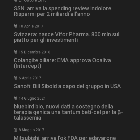
21 Ottobre 2016
SSN: arriva la spending review indolore.
Risparmi per 2 miliardi all’anno
10 Aprile 2017
Svizzera: nasce Vifor Pharma. 800 mln sul
piatto per gli investimenti
NOME
FORNITORE / DOMINIO
SCA
15 Dicembre 2016
__Secure-ROLLOUT_TOKEN
.youtube.com
5 m
Colangite biliare: EMA approva Ocaliva
sett
(Intercept)
6 Aprile 2017
Sanofi: Bill Sibold a capo del gruppo in USA
14 Giugno 2021
tracking-sites-ironfish-
www.dailyhealthindustry.it
tracking-named-enable
sett
bluebird bio, nuovi dati a sostegno della
2 g
terapia genica una tantum beti-cel per la β-
talassemia
8 Maggio 2017
Mitsubishi: arriva l’ok FDA per edavarone