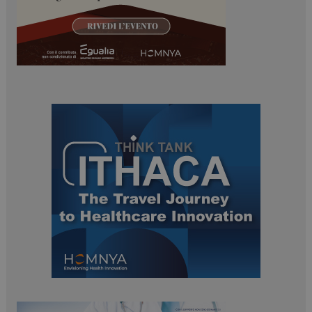
tracking-sites-
www.dailyhealthindustry.it
4
ironfish-session-id
settimane
2 giorni
ARRAffinity
Sessione
Microsoft Corporation
.www.dailyhealthindustry.it