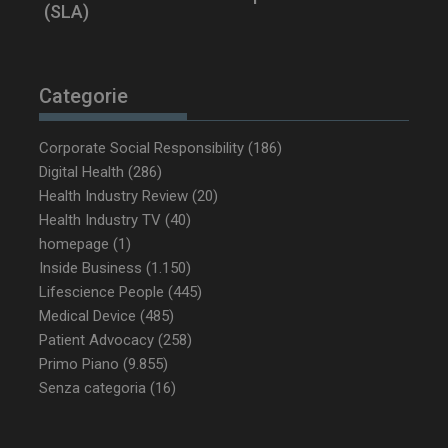
(SLA)
__Secure-YNID
.youtube.com
5 m
sett
Categorie
Corporate Social Responsibility
(186)
Digital Health
(286)
Health Industry Review
(20)
Health Industry TV
(40)
homepage
(1)
VISITOR_PRIVACY_METADATA
5 m
YouTube
Inside Business
(1.150)
sett
.youtube.com
Lifescience People
(445)
Medical Device
(485)
Patient Advocacy
(258)
Primo Piano
(9.855)
Senza categoria
(16)