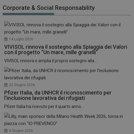
funzionare correttamente senza questi cookie.
Corporate & Social Responsability
NOME
FORNITORE / DOMINIO
SCADENZA
_ga
1 anno 1
Google LLC
mese
.dailyhealthindustry.it
14 Luglio 2026
VIVISOL rinnova il sostegno alla Spiaggia dei Valori
con il progetto “Un mare, mille granelli”
VIVISOL rinnova e amplia il proprio sostegno alla...
22 Giugno 2026
Pfizer Italia, da UNHCR il riconoscimento per
l’inclusione lavorativa dei rifugiati
Pfizer Italia ha ricevuto per il quarto anno...
3 Giugno 2026