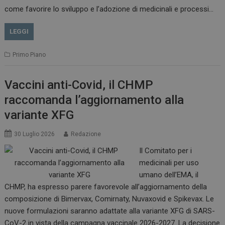
come favorire lo sviluppo e l’adozione di medicinali e processi…
LEGGI
Primo Piano
Vaccini anti-Covid, il CHMP
raccomanda l’aggiornamento alla
variante XFG
30 Luglio 2026
Redazione
Il Comitato per i
medicinali per uso
tracking-sites-
www.dailyhealthindustry.it
4
ironfish-session-id
settimane
umano dell’EMA, il
2 giorni
CHMP, ha espresso parere favorevole all’aggiornamento della
composizione di Bimervax, Comirnaty, Nuvaxovid e Spikevax. Le
nuove formulazioni saranno adattate alla variante XFG di SARS-
ARRAffinity
Sessione
Microsoft Corporation
CoV-2 in vista della campagna vaccinale 2026-2027. La decisione