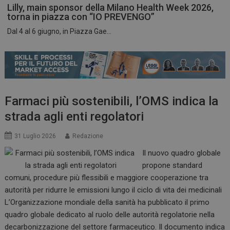
Lilly, main sponsor della Milano Health Week 2026,
torna in piazza con “IO PREVENGO”
Dal 4 al 6 giugno, in Piazza Gae...
ARRAffinitySameSite
Sessione
Microsoft Corporation
.www.dailyhealthindustry.it
Farmaci più sostenibili, l’OMS indica la
strada agli enti regolatori
31 Luglio 2026
Redazione
Il nuovo quadro globale
propone standard
comuni, procedure più flessibili e maggiore cooperazione tra
autorità per ridurre le emissioni lungo il ciclo di vita dei medicinali
L’Organizzazione mondiale della sanità ha pubblicato il primo
PHPSESSID
Sessione
PHP.net
quadro globale dedicato al ruolo delle autorità regolatorie nella
www.dailyhealthindustry.it
decarbonizzazione del settore farmaceutico. Il documento indica