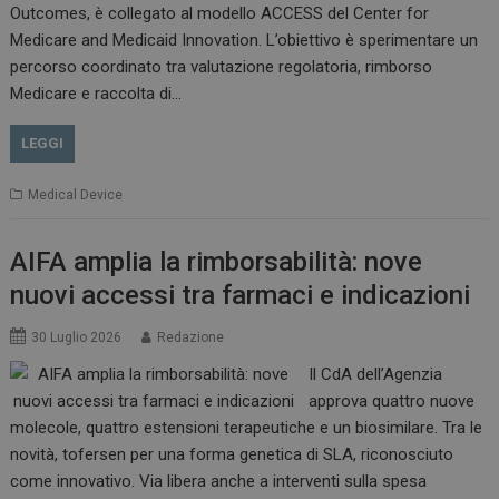
Outcomes, è collegato al modello ACCESS del Center for
Medicare and Medicaid Innovation. L’obiettivo è sperimentare un
percorso coordinato tra valutazione regolatoria, rimborso
Medicare e raccolta di…
VISITOR_PRIVACY_METADATA
5 m
YouTube
sett
.youtube.com
LEGGI
Medical Device
AIFA amplia la rimborsabilità: nove
nuovi accessi tra farmaci e indicazioni
30 Luglio 2026
Redazione
Il CdA dell’Agenzia
approva quattro nuove
YSC
Ses
Google LLC
molecole, quattro estensioni terapeutiche e un biosimilare. Tra le
.youtube.com
novità, tofersen per una forma genetica di SLA, riconosciuto
come innovativo. Via libera anche a interventi sulla spesa