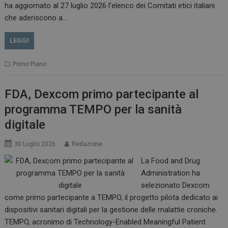
__Secure-ROLLOUT_TOKEN
.youtube.com
5 m
ha aggiornato al 27 luglio 2026 l’elenco dei Comitati etici italiani
sett
che aderiscono a…
LEGGI
Primo Piano
tracking-sites-ironfish-
www.dailyhealthindustry.it
tracking-named-enable
sett
2 g
FDA, Dexcom primo partecipante al
programma TEMPO per la sanità
digitale
30 Luglio 2026
Redazione
__Secure-YNID
.youtube.com
5 m
sett
La Food and Drug
Administration ha
selezionato Dexcom
come primo partecipante a TEMPO, il progetto pilota dedicato ai
dispositivi sanitari digitali per la gestione delle malattie croniche.
TEMPO, acronimo di Technology-Enabled Meaningful Patient