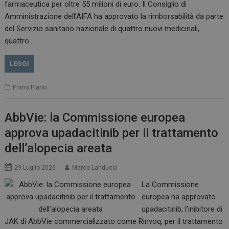
farmaceutica per oltre 55 milioni di euro. Il Consiglio di
VISITOR_INFO1_LIVE
5 m
Google LLC
Amministrazione dell’AIFA ha approvato la rimborsabilità da parte
sett
.youtube.com
del Servizio sanitario nazionale di quattro nuovi medicinali,
quattro…
LEGGI
Primo Piano
AbbVie: la Commissione europea
approva upadacitinib per il trattamento
dell’alopecia areata
29 Luglio 2026
Marco Landucci
La Commissione
europea ha approvato
upadacitinib, l’inibitore di
JAK di AbbVie commercializzato come Rinvoq, per il trattamento