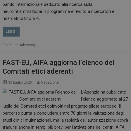
bando internazionale dedicato alla ricerca sulla
neuroinfiammazione. Il programma è rivolto a ricercatori e
CookieScriptConsent
5 mesi 3
ricercatrici fino a 40…
CookieScript
settimane
www.dailyhealthindustry.it
LEGGI
Patient Advocacy
FAST-EU, AIFA aggiorna l’elenco dei
Comitati etici aderenti
30 Luglio 2026
Redazione
L’Agenzia ha pubblicato
l’elenco aggiornato al 27
luglio dei Comitati etici coinvolti nel progetto pilota europeo. Il
percorso punta a concludere entro 70 giorni la valutazione degli
studi clinici multinazionali, ma la rapidità dell’autorizzazione dovrà
NOME
FORNITORE / DOMINIO
SCA
tradursi anche in tempi più brevi per l’attivazione dei centri. AIFA