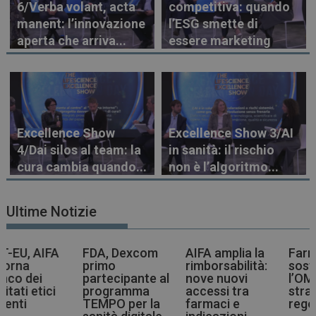
6/Verba volant, acta
competitiva: quando
manent: l’innovazione
l’ESG smette di
aperta che arriva...
essere marketing
Excellence Show
Excellence Show 3/AI
4/Dai silos al team: la
in sanità: il rischio
cura cambia quando...
non è l’algoritmo...
Ultime Notizie
FDA, Dexcom
AIFA amplia la
Farmaci più
V
primo
rimborsabilità:
sostenibili,
C
partecipante al
nove nuovi
l’OMS indica la
programma
accessi tra
strada agli enti
l
TEMPO per la
farmaci e
regolatori
a