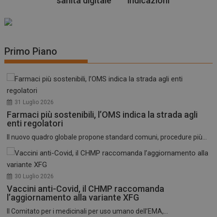
sanità digitale
indicazioni
Primo Piano
31 Luglio 2026
Farmaci più sostenibili, l’OMS indica la strada agli
enti regolatori
Il nuovo quadro globale propone standard comuni, procedure più...
30 Luglio 2026
Vaccini anti-Covid, il CHMP raccomanda
l’aggiornamento alla variante XFG
Il Comitato per i medicinali per uso umano dell’EMA,...