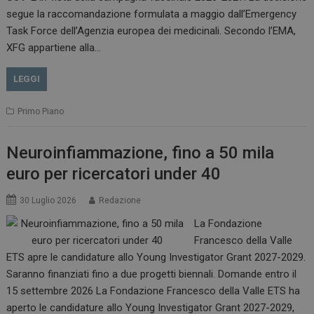
.www.dailyhealthindustry.it
segue la raccomandazione formulata a maggio dall’Emergency
Task Force dell’Agenzia europea dei medicinali. Secondo l’EMA,
XFG appartiene alla…
LEGGI
Primo Piano
Neuroinfiammazione, fino a 50 mila
euro per ricercatori under 40
_ga_Z2VT792F98
.dailyhealthindustry.it
1 anno 1
30 Luglio 2026
Redazione
mese
La Fondazione
Francesco della Valle
ETS apre le candidature allo Young Investigator Grant 2027-2029.
Saranno finanziati fino a due progetti biennali. Domande entro il
tracking-sites-
www.dailyhealthindustry.it
4
ironfish-tracking-
settimane
15 settembre 2026 La Fondazione Francesco della Valle ETS ha
enable
2 giorni
aperto le candidature allo Young Investigator Grant 2027-2029,