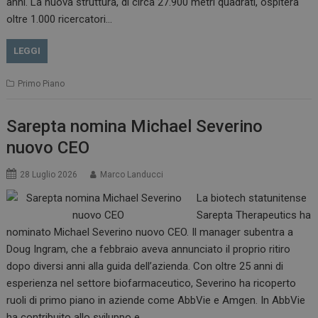
anni. La nuova struttura, di circa 27.900 metri quadrati, ospiterà
oltre 1.000 ricercatori…
LEGGI
Primo Piano
Sarepta nomina Michael Severino
nuovo CEO
28 Luglio 2026
Marco Landucci
La biotech statunitense
Sarepta Therapeutics ha
nominato Michael Severino nuovo CEO. Il manager subentra a
Doug Ingram, che a febbraio aveva annunciato il proprio ritiro
dopo diversi anni alla guida dell’azienda. Con oltre 25 anni di
esperienza nel settore biofarmaceutico, Severino ha ricoperto
ruoli di primo piano in aziende come AbbVie e Amgen. In AbbVie
ha contribuito allo sviluppo e…