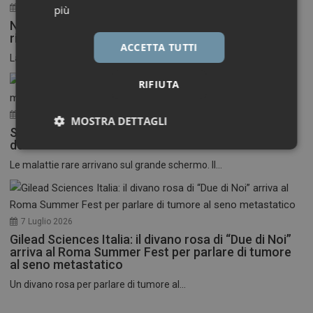
30 Luglio 2026
più
Neuroinfiammazione, fino a 50 mila euro per
ricercatori under 40
ACCETTA TUTTI
La Fondazione Francesco della Valle ETS apre le...
RIFIUTA
17 Luglio 2026
MOSTRA DETTAGLI
Stati Uniti: nasce il primo festival del cinema
dedicato alle malattie rare
Necessari
Marketing
Le malattie rare arrivano sul grande schermo. Il...
7 Luglio 2026
Gilead Sciences Italia: il divano rosa di “Due di Noi”
Necessari
Marketing
arriva al Roma Summer Fest per parlare di tumore
al seno metastatico
I cookie necessari contribuiscono a rendere fruibile il
Un divano rosa per parlare di tumore al...
sito web abilitandone funzionalità di base quali la
navigazione sulle pagine e l'accesso alle aree
protette del sito. Il sito web non è in grado di